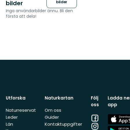
bilder
bilder
Inga användarbilder ännu. Bli den
första att dela!
Utforska
Naturkartan
Följ
Ladda ner
oss
app
Naturreservat
Om oss
Facebook
App
Leder
Guider
Store
Län
Kontaktuppgifter
Instagram
App