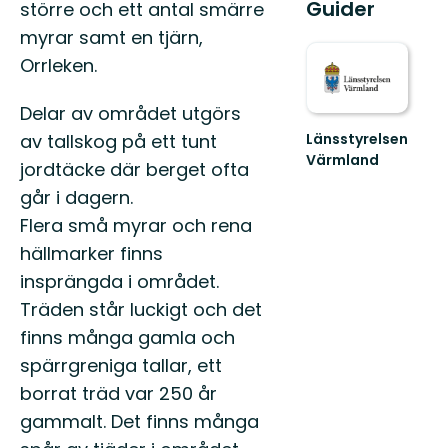
Guider
större och ett antal smärre
myrar samt en tjärn,
Orrleken.
Delar av området utgörs
Länsstyrelsen
av tallskog på ett tunt
Värmland
jordtäcke där berget ofta
Välkommen
går i dagern.
till
Värmlands
Flera små myrar och rena
skyddade
hällmarker finns
natur!
insprängda i området.
Träden står luckigt och det
finns många gamla och
spärrgreniga tallar, ett
borrat träd var 250 år
gammalt. Det finns många