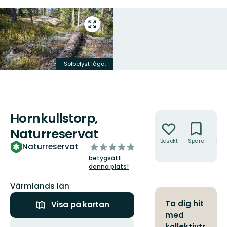
Gå
till
helskärmsläge
Solbelyst låga.
Hornkullstorp,
Åtgärder
Naturreservat
Besökt
Spara
Hitt
av
Naturreservat
hit
5
betygsätt
stjärnor
denna plats!
Län:
Värmlands län
Ta dig hit
Visa på kartan
med
Åtgärder
kollektivtr