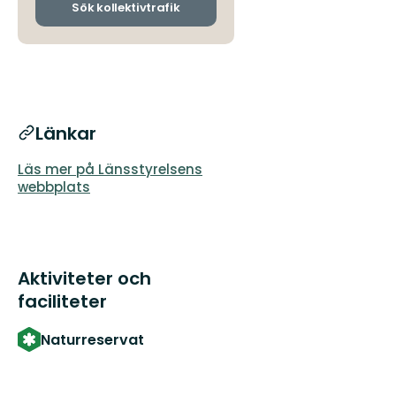
ankomsthållplatser
Sök kollektivtrafik
Länkar
Läs mer på Länsstyrelsens
webbplats
Aktiviteter och
faciliteter
Naturreservat