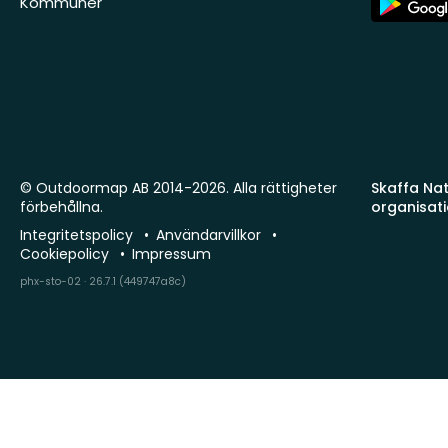
Kommuner
Store
© Outdoormap AB 2014-2026. Alla rättigheter
Skaffa Natu
förbehållna.
organisat
Integritetspolicy
Användarvillkor
Cookiepolicy
Impressum
phx-sto-02 · 26.7.1 (449747a8c)