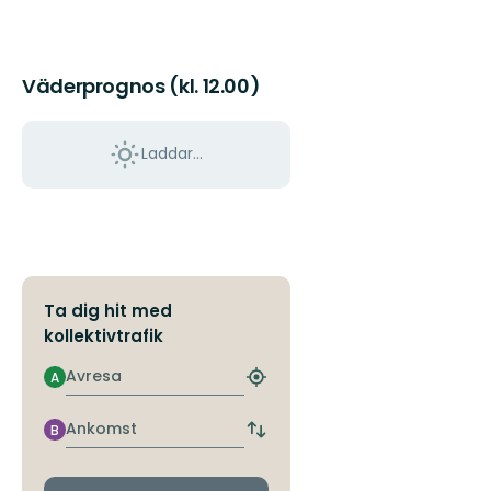
Väderprognos (kl. 12.00)
Laddar...
Ta dig hit med
kollektivtrafik
Avresa
A
Hitta
närmaste
hållplats
Ankomst
B
Byt
avgångs-
och