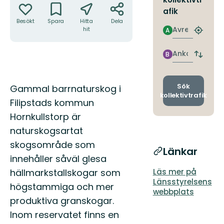
afik
Besökt
Spara
Hitta
Dela
Avresa
hit
A
Hitta
närmas
hållpla
Ankomst
B
Byt
avgång
och
ankomst
Beskrivning
Sök
Gammal barrnaturskog i
kollektivtrafik
Filipstads kommun
Hornkullstorp är
naturskogsartat
skogsområde som
Länkar
innehåller såväl glesa
hällmarkstallskogar som
Läs mer på
Länsstyrelsens
högstammiga och mer
webbplats
produktiva granskogar.
Inom reservatet finns en