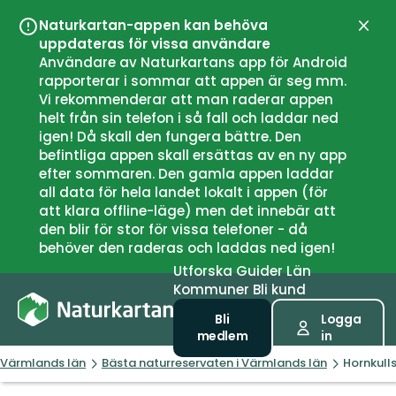
Naturkartan-appen kan behöva
Stän
uppdateras för vissa användare
Användare av Naturkartans app för Android
rapporterar i sommar att appen är seg mm.
Vi rekommenderar att man raderar appen
helt från sin telefon i så fall och laddar ned
igen! Då skall den fungera bättre. Den
befintliga appen skall ersättas av en ny app
efter sommaren. Den gamla appen laddar
all data för hela landet lokalt i appen (för
att klara offline-läge) men det innebär att
den blir för stor för vissa telefoner - då
behöver den raderas och laddas ned igen!
Utforska
Guider
Län
Kommuner
Bli kund
Bli
Logga
medlem
in
Värmlands län
Bästa naturreservaten i Värmlands län
Hornkull