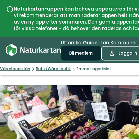
Naturkartan-appen kan behöva uppdateras för v
Vi rekommenderar att man raderar appen helt från si
av en ny app efter sommaren. Den gamla appen laddar
för vissa telefoner - då behöver den raderas och l
Utforska
Guider
Län
Kommuner
Bli medlem
Logga in
Värmlands län
Butik/Gårdsbutik
Emma Lagerkvist