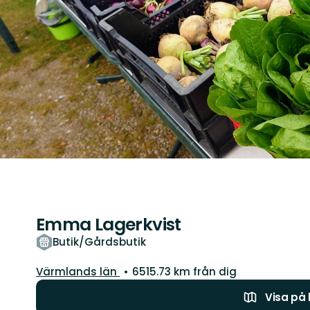
Emma Lagerkvist
Butik/Gårdsbutik
Län:
Värmlands län
6515.73 km från dig
Visa på