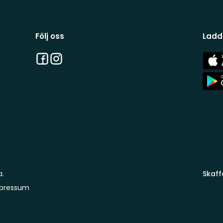
Följ oss
Ladd
Facebook
Instagram
App
Stor
App
Stor
a.
Skaff
pressum