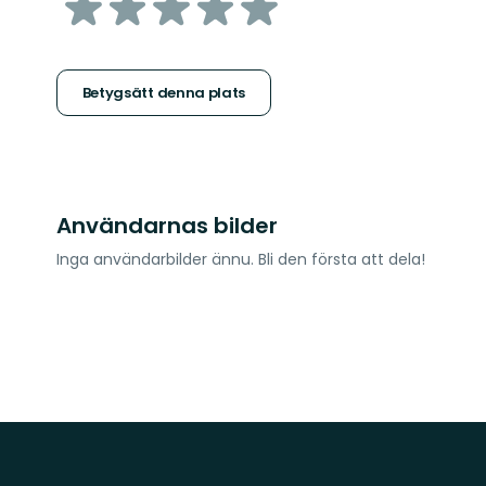
av
5
stjärnor
Betygsätt denna plats
Användarnas bilder
Inga användarbilder ännu. Bli den första att dela!