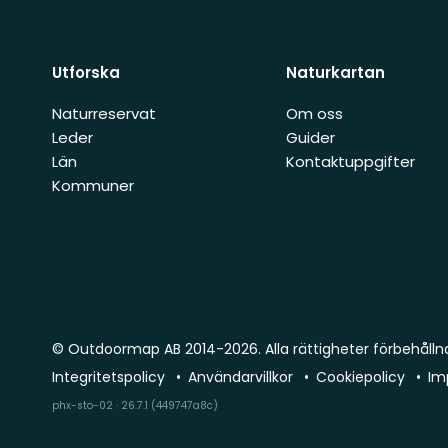
Utforska
Naturkartan
Naturreservat
Om oss
Leder
Guider
Län
Kontaktuppgifter
Kommuner
© Outdoormap AB 2014-2026. Alla rättigheter förbehålln
Integritetspolicy
Användarvillkor
Cookiepolicy
Im
phx-sto-02 · 26.7.1 (449747a8c)