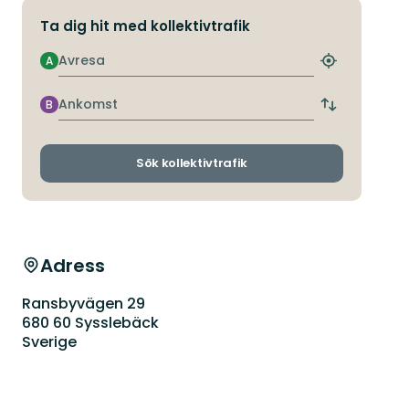
Ta dig hit med kollektivtrafik
Avresa
A
Hitta
närmaste
hållplats
Ankomst
B
Byt
avgångs-
och
ankomsthållp
Sök kollektivtrafik
Adress
Ransbyvägen 29
680 60 Sysslebäck
Sverige