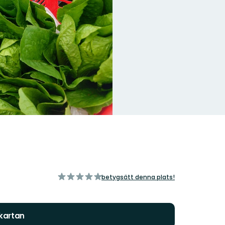
av
betygsätt denna plats!
5
stjärnor
 kartan