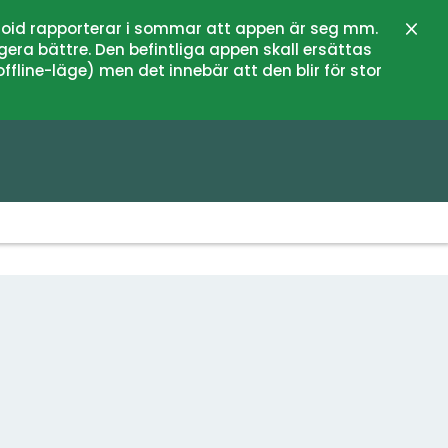
oid rapporterar i sommar att appen är seg mm.
Stän
gera bättre. Den befintliga appen skall ersättas
fline-läge) men det innebär att den blir för stor