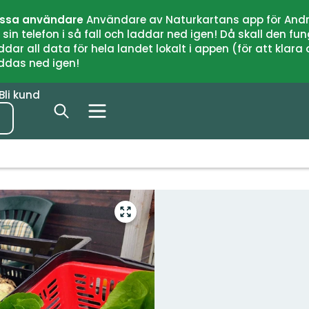
issa användare
Användare av Naturkartans app för Andr
n telefon i så fall och laddar ned igen! Då skall den fun
 all data för hela landet lokalt i appen (för att klara of
addas ned igen!
Bli kund
Gå
till
helskärmsläge