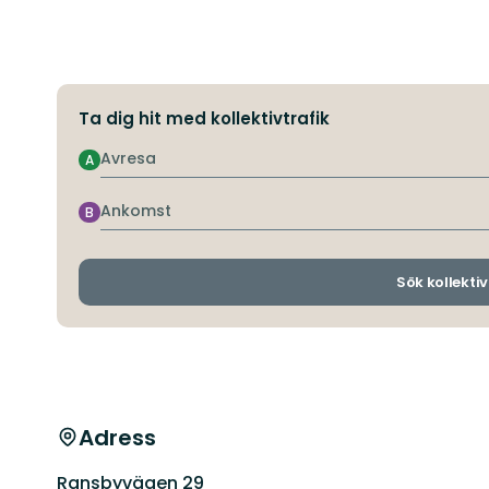
Ta dig hit med kollektivtrafik
Avresa
A
Ankomst
B
Sök kollektiv
Adress
Ransbyvägen 29