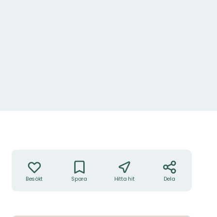
Åtgärder
Besökt
Spara
Hitta hit
Dela