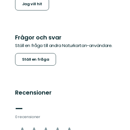
Jag vill hit
Frågor och svar
Ställ en fråga till andra Naturkartan-användare.
Ställ en fråga
Recensioner
—
0 recensioner