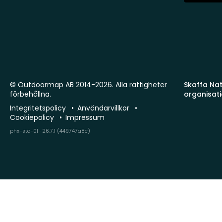
© Outdoormap AB 2014-2026. Alla rättigheter
Skaffa Natu
förbehållna.
organisat
Integritetspolicy
Användarvillkor
Cookiepolicy
Impressum
phx-sto-01 · 26.7.1 (449747a8c)