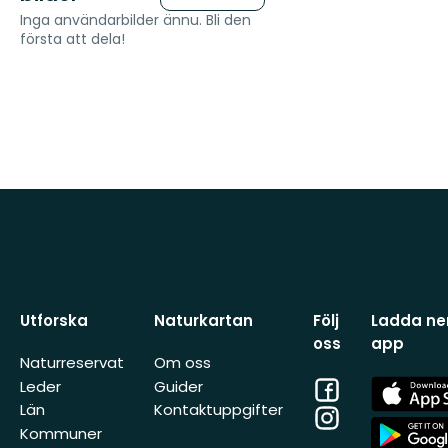
Inga användarbilder ännu. Bli den
första att dela!
Utforska
Naturkartan
Följ
Ladda ner
oss
app
Naturreservat
Om oss
Facebook
App
Leder
Guider
Store
Län
Kontaktuppgifter
Instagram
App
Kommuner
Store