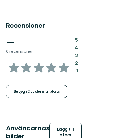
Recensioner
—
:
5
:
4
0 recensioner
:
3
av
:
2
:
1
5
stjärnor
Betygsätt denna plats
Användarnas
Lägg till
bilder
bilder