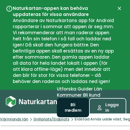
Naturkartan-appen kan behöva
Stän
uppdateras för vissa användare
Användare av Naturkartans app för Android
rapporterar i sommar att appen är seg mm.
Vi rekommenderar att man raderar appen
helt från sin telefon i så fall och laddar ned
igen! Då skall den fungera bättre. Den
befintliga appen skall ersättas av en ny app
efter sommaren. Den gamla appen laddar
all data för hela landet lokalt i appen (för
att klara offline-läge) men det innebär att
den blir för stor för vissa telefoner - då
behöver den raderas och laddas ned igen!
Utforska
Guider
Län
Kommuner
Bli kund
Bli
Logga
medlem
in
Värmlands län
Grillplats/Eldplats
Eldstad Arnäs udde väst, Se