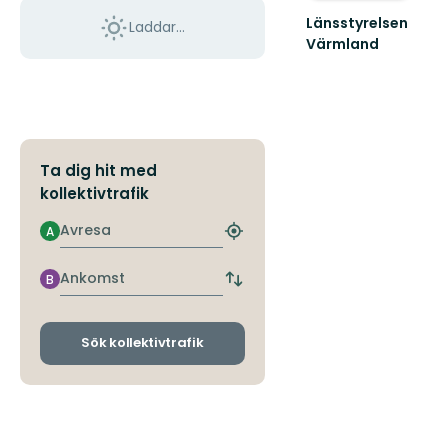
Länsstyrelsen
Laddar...
Värmland
Välkommen
till
Värmlands
skyddade
natur!
Ta dig hit med
kollektivtrafik
Avresa
A
Hitta
närmaste
hållplats
Ankomst
B
Byt
avgångs-
och
ankomsthållplatser
Sök kollektivtrafik