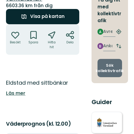
6603.36 km från dig
med
kollektivtr
Visa på kartan
afik
Åtgärder
Avresa
A
Hitta
närmas
Besökt
Spara
Hitta
Dela
hållpla
Ankomst
B
hit
Byt
avgång
och
ankomst
Sök
kollektivtrafik
Beskrivning
Eldstad med sittbänkar
Läs mer
Guider
Väderprognos (kl. 12.00)