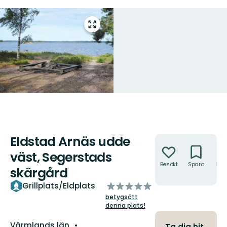
Gå
till
helskärmsläge
Eldstad Arnäs udde
Åtgärder
väst, Segerstads
Besökt
Spara
Hitt
skärgård
hit
av
Grillplats/Eldplats
5
betygsätt
stjärnor
denna plats!
Län:
Värmlands län
Ta dig hit