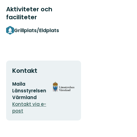
Aktiviteter och
faciliteter
Grillplats/Eldplats
Kontakt
E-
Organisationens
Maila
postadress
logotyp
Länsstyrelsen
Värmland
Kontakt via e-
post