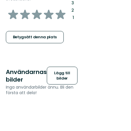
:
3
av
:
2
:
1
5
stjärnor
Betygsätt denna plats
Användarnas
Lägg till
bilder
bilder
Inga användarbilder ännu. Bli den
första att dela!