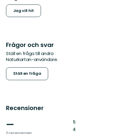
Jag vill hit
Frågor och svar
Ställ en fråga till andra
Naturkartan-användare.
Ställ en fråga
Recensioner
—
:
5
:
4
0 recensioner