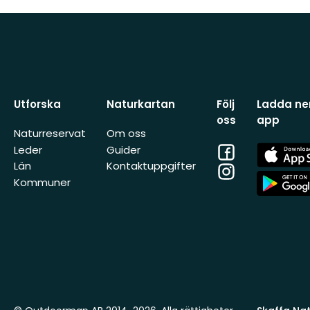
Utforska
Naturkartan
Följ
Ladda ner
oss
app
Naturreservat
Om oss
Facebook
App
Leder
Guider
Store
Län
Kontaktuppgifter
Instagram
App
Kommuner
Store