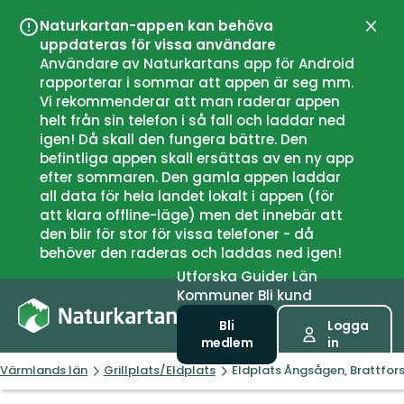
Naturkartan-appen kan behöva
Stän
uppdateras för vissa användare
Användare av Naturkartans app för Android
rapporterar i sommar att appen är seg mm.
Vi rekommenderar att man raderar appen
helt från sin telefon i så fall och laddar ned
igen! Då skall den fungera bättre. Den
befintliga appen skall ersättas av en ny app
efter sommaren. Den gamla appen laddar
all data för hela landet lokalt i appen (för
att klara offline-läge) men det innebär att
den blir för stor för vissa telefoner - då
behöver den raderas och laddas ned igen!
Utforska
Guider
Län
Kommuner
Bli kund
Bli
Logga
medlem
in
Värmlands län
Grillplats/Eldplats
Eldplats Ångsågen, Brattfor