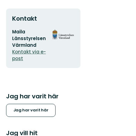
Kontakt
E-
Organisationens
Maila
postadress
logotyp
Länsstyrelsen
Värmland
Kontakt via e-
post
Jag har varit här
Jag har varit här
Jag vill hit