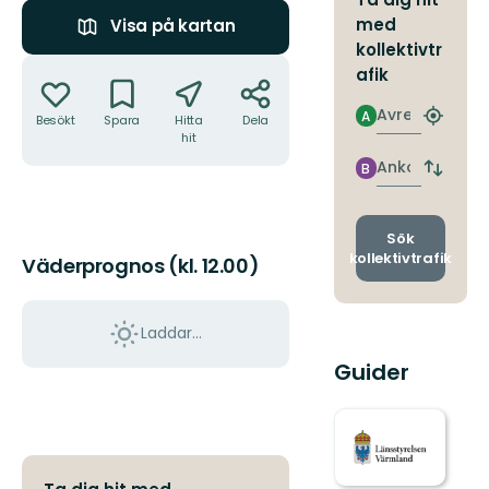
med
Visa på kartan
kollektivtr
Åtgärder
afik
Avresa
A
Besökt
Spara
Hitta
Dela
Hitta
hit
närmas
hållpla
Ankomst
B
Byt
avgång
och
ankomst
Sök
kollektivtrafik
Väderprognos (kl. 12.00)
Laddar...
Guider