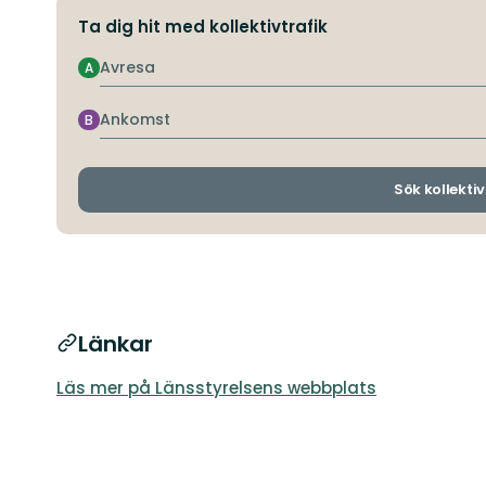
Ta dig hit med kollektivtrafik
Avresa
A
Ankomst
B
Sök kollektiv
Länkar
Läs mer på Länsstyrelsens webbplats