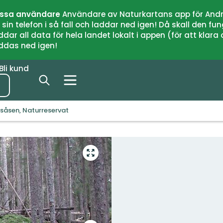
issa användare
Användare av Naturkartans app för Andr
n telefon i så fall och laddar ned igen! Då skall den fun
 all data för hela landet lokalt i appen (för att klara of
addas ned igen!
Bli kund
nsåsen, Naturreservat
Gå
till
helskärmsläge