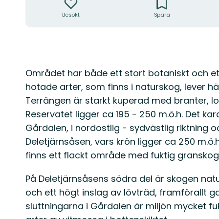
Besökt
Spara
Beskrivning
Området har både ett stort botaniskt och ett
hotade arter, som finns i naturskog, lever hä
Terrängen är starkt kuperad med branter, l
Reservatet ligger ca 195 - 250 m.ö.h. Det ka
Gårdalen, i nordostlig - sydvästlig riktning
Deletjärnsåsen, vars krön ligger ca 250 m.ö.h
finns ett flackt område med fuktig granskog,
På Deletjärnsåsens södra del är skogen n
och ett högt inslag av lövträd, framförallt
sluttningarna i Gårdalen är miljön mycket fu