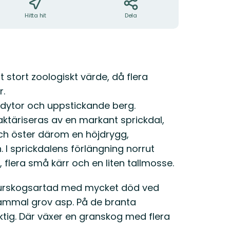
Hitta hit
Dela
 stort zoologiskt värde, då flera
r.
odytor och uppstickande berg.
raktäriseras av en markant sprickdal,
 och öster därom en höjdrygg,
. I sprickdalens förlängning norrut
 flera små kärr och en liten tallmosse.
aturskogsartad med mycket död ved
 gammal grov asp. På de branta
ktig. Där växer en granskog med flera