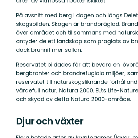
arter av vitmossa i bottenskiktet.
På avsnitt med berg i dagen och längs Delet
skogsbilden. Skogen är brandpräglad. Brandlj
över området och tillsammans med naturs
antyder de ett landskap som präglats av bra
dock brunnit mer sällan.
Reservatet bildades för att bevara en lövb
bergbranter och brandrefugiala miljöer, sam
reservatet till naturskogsliknande förhålland
värdefull natur, Natura 2000. EU:s Life-Natu
och skydd av detta Natura 2000-område.
Djur och växter
Flera hotade arter av kryptogamer (lavar