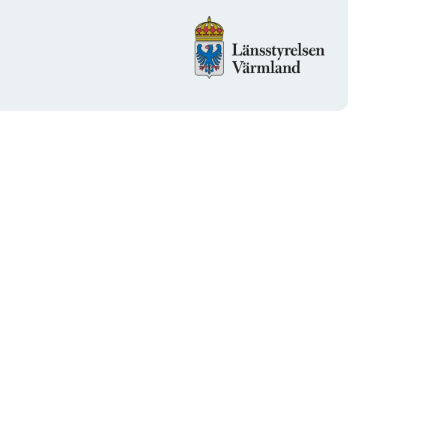
Organisationens
logotyp