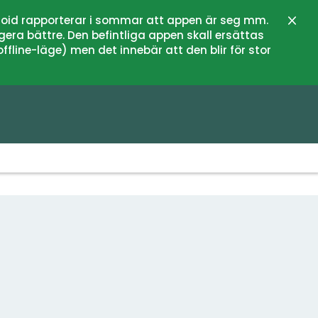
oid rapporterar i sommar att appen är seg mm.
Stän
gera bättre. Den befintliga appen skall ersättas
fline-läge) men det innebär att den blir för stor