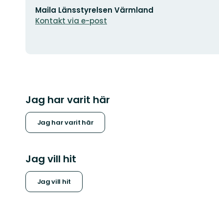
E-
Maila Länsstyrelsen Värmland
postadress
Kontakt via e-post
Jag har varit här
Jag har varit här
Jag vill hit
Jag vill hit