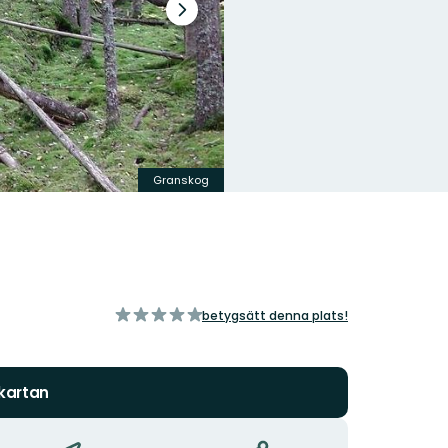
Nästa
bildspel
Granskog
av
betygsätt denna plats!
5
stjärnor
 kartan