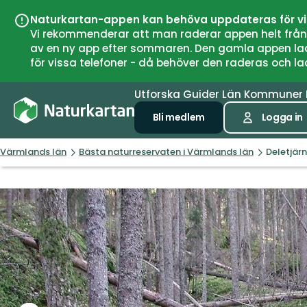
Naturkartan-appen kan behöva uppdateras för v
Vi rekommenderar att man raderar appen helt från si
av en ny app efter sommaren. Den gamla appen laddar
för vissa telefoner - då behöver den raderas och l
Utforska
Guider
Län
Kommuner
Bli medlem
Logga in
Värmlands län
Bästa naturreservaten i Värmlands län
Deletjär