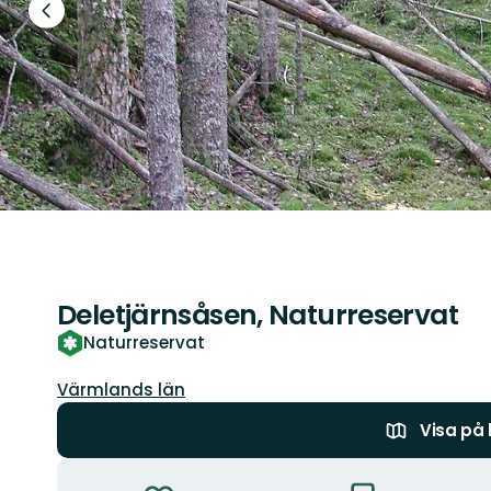
Föregående
bild
Deletjärnsåsen, Naturreservat
Naturreservat
Län:
Värmlands län
Visa på
Åtgärder