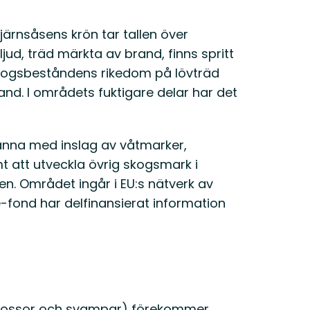
järnsåsens krön tar tallen över
ud, träd märkta av brand, finns spritt
kogsbeståndens rikedom på lövträd
nd. I områdets fuktigare delar har det
ränna med inslag av våtmarker,
t att utveckla övrig skogsmark i
en. Området ingår i EU:s nätverk av
re-fond har delfinansierat information
, mossor och svampar) förekommer