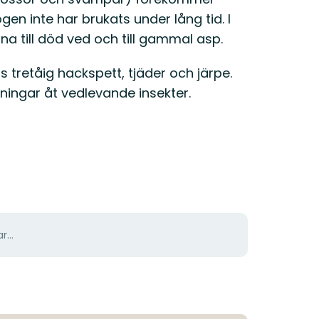
ogen inte har brukats under lång tid. I
na till död ved och till gammal asp.
tretåig hackspett, tjäder och järpe.
ingar åt vedlevande insekter.
r...