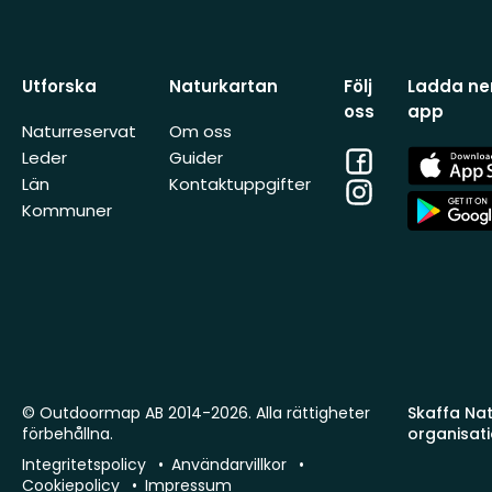
Utforska
Naturkartan
Följ
Ladda ner
oss
app
Naturreservat
Om oss
Facebook
App
Leder
Guider
Store
Län
Kontaktuppgifter
Instagram
App
Kommuner
Store
© Outdoormap AB 2014-2026. Alla rättigheter
Skaffa Natu
förbehållna.
organisat
Integritetspolicy
Användarvillkor
Cookiepolicy
Impressum