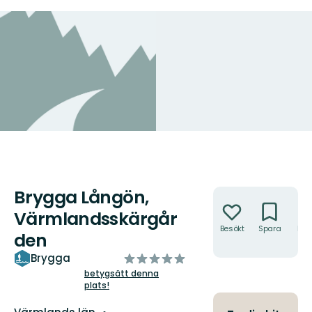
Brygga Långön,
Åtgärder
Värmlandsskärgår
Besökt
Spara
Hitt
den
hit
av
Brygga
5
betygsätt denna
plats!
stjärnor
Län: