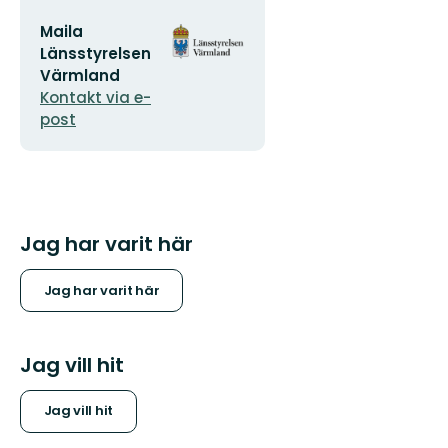
E-
Organisationens
Maila
postadress
logotyp
Länsstyrelsen
Värmland
Kontakt via e-
post
Jag har varit här
Jag har varit här
Jag vill hit
Jag vill hit