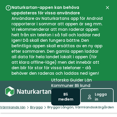
Naturkartan-appen kan behöva
Stän
uppdateras för vissa användare
Användare av Naturkartans app för Android
rapporterar i sommar att appen är seg mm.
Vi rekommenderar att man raderar appen
helt från sin telefon i så fall och laddar ned
igen! Då skall den fungera bättre. Den
befintliga appen skall ersättas av en ny app
efter sommaren. Den gamla appen laddar
all data för hela landet lokalt i appen (för
att klara offline-läge) men det innebär att
den blir för stor för vissa telefoner - då
behöver den raderas och laddas ned igen!
Utforska
Guider
Län
Kommuner
Bli kund
Bli
Logga
medlem
in
Värmlands län
Brygga
Brygga Långön, Värmlandsskärgården