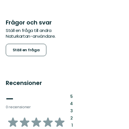
Frågor och svar
Ställ en fråga till andra
Naturkartan-användare.
Ställ en fråga
Recensioner
—
:
5
:
4
0 recensioner
:
3
av
:
2
:
1