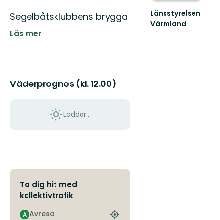
Länsstyrelsen
Beskrivning
Segelbåtsklubbens brygga
Värmland
Välkommen
Läs mer
till
Värmlands
skyddade
natur!
Väderprognos (kl. 12.00)
Laddar...
Ta dig hit med
kollektivtrafik
Avresa
A
Hitta