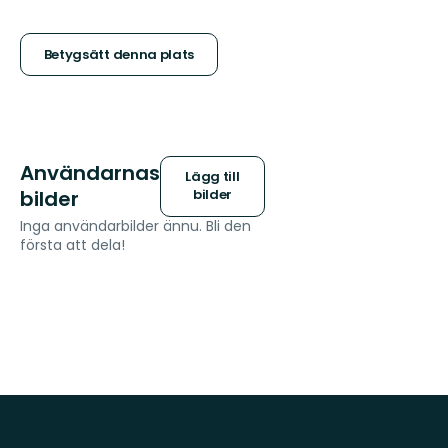
5
stjärnor
Betygsätt denna plats
Användarnas
Lägg till
bilder
bilder
Inga användarbilder ännu. Bli den
första att dela!