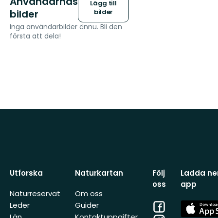
Användarnas
Lägg till
bilder
bilder
Inga användarbilder ännu. Bli den
första att dela!
Utforska
Naturkartan
Följ
Ladda ner
oss
app
Naturreservat
Om oss
Facebook
App
Leder
Guider
Store
Län
Kontaktuppgifter