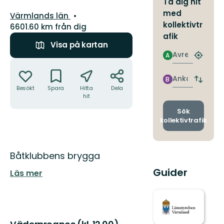
Ta dig hit
med
Län:
Värmlands län
kollektivtr
6601.60 km från dig
afik
Visa på kartan
Avresa
A
Hitta
Åtgärder
närmas
hållpla
Ankomst
B
Byt
Besökt
Spara
Hitta
Dela
avgång
hit
och
ankomst
Sök
kollektivtrafik
Beskrivning
Båtklubbens brygga
Guider
Läs mer