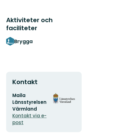
Aktiviteter och
faciliteter
Brygga
Kontakt
E-
Organisationens
Maila
postadress
logotyp
Länsstyrelsen
Värmland
Kontakt via e-
post