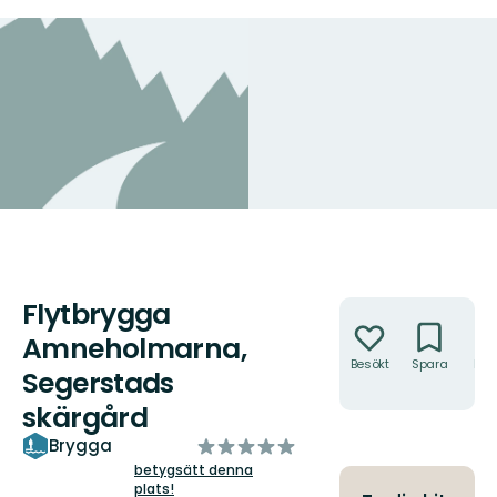
Flytbrygga
Åtgärder
Amneholmarna,
Besökt
Spara
Hitt
Segerstads
hit
skärgård
av
Brygga
5
betygsätt denna
plats!
stjärnor