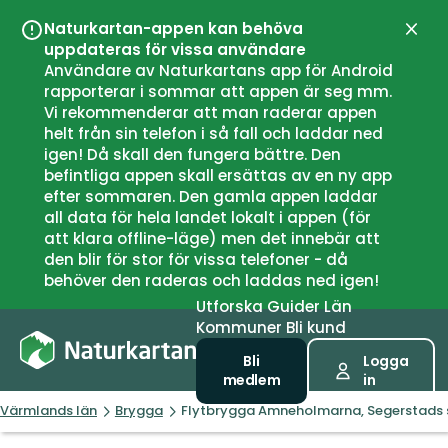
Naturkartan-appen kan behöva
Stän
uppdateras för vissa användare
Användare av Naturkartans app för Android
rapporterar i sommar att appen är seg mm.
Vi rekommenderar att man raderar appen
helt från sin telefon i så fall och laddar ned
igen! Då skall den fungera bättre. Den
befintliga appen skall ersättas av en ny app
efter sommaren. Den gamla appen laddar
all data för hela landet lokalt i appen (för
att klara offline-läge) men det innebär att
den blir för stor för vissa telefoner - då
behöver den raderas och laddas ned igen!
Utforska
Guider
Län
Kommuner
Bli kund
Bli
Logga
medlem
in
Värmlands län
Brygga
Flytbrygga Amneholmarna, Segerstads 