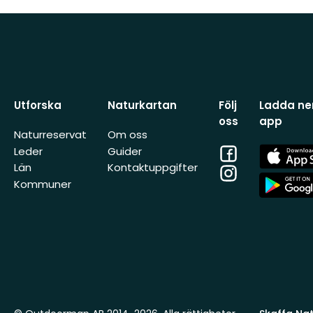
Utforska
Naturkartan
Följ
Ladda ner
oss
app
Naturreservat
Om oss
Facebook
App
Leder
Guider
Store
Län
Kontaktuppgifter
Instagram
App
Kommuner
Store