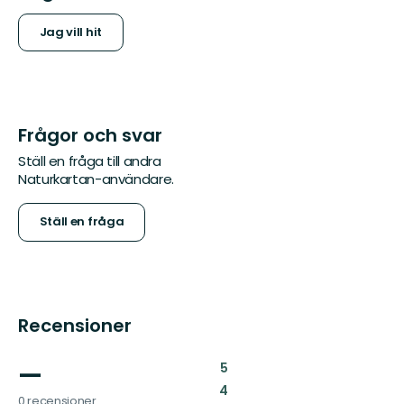
Jag vill hit
Frågor och svar
Ställ en fråga till andra
Naturkartan-användare.
Ställ en fråga
Recensioner
—
:
5
:
4
0 recensioner