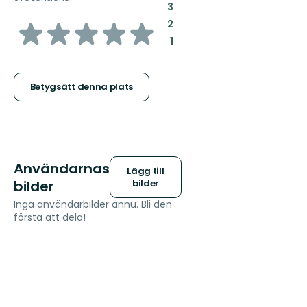
:
3
av
:
2
:
1
5
stjärnor
Betygsätt denna plats
Användarnas
Lägg till
bilder
bilder
Inga användarbilder ännu. Bli den
första att dela!