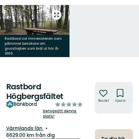
Gå
till
helskärmsläge
Rastbord vid minnesstenen som
påminner besökare om
gruvstrejken som bröt ut här år
1869.
Rastbord
Åtgärder
Högbergsfältet
Besökt
Spara
Hitt
av
Bänkbord
hit
5
betygsätt denna
plats!
stjärnor
Län:
Värmlands län
6629.00 km från dig
Ta dig hit