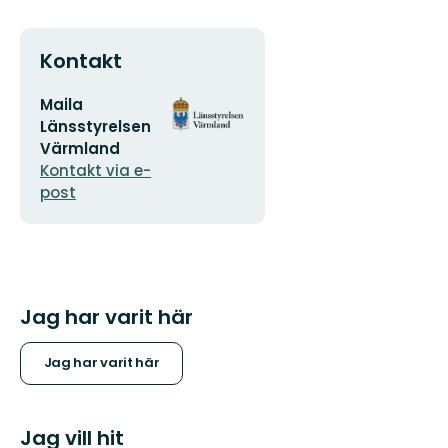
Kontakt
E-
Organisationens
Maila
postadress
logotyp
Länsstyrelsen
Värmland
Kontakt via e-
post
Jag har varit här
Jag har varit här
Jag vill hit