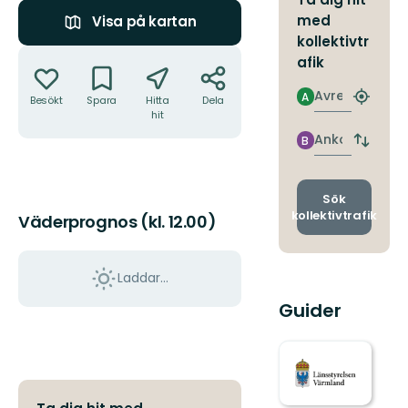
med
Visa på kartan
kollektivtr
Åtgärder
afik
Avresa
A
Besökt
Spara
Hitta
Dela
Hitta
hit
närmas
hållpla
Ankomst
B
Byt
avgång
och
ankomst
Sök
kollektivtrafik
Väderprognos (kl. 12.00)
Laddar...
Guider