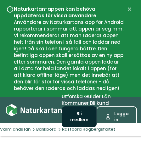
Naturkartan-appen kan behöva
Stän
uppdateras för vissa användare
Användare av Naturkartans app för Android
rapporterar i sommar att appen är seg mm.
Vi rekommenderar att man raderar appen
helt från sin telefon i så fall och laddar ned
igen! Då skall den fungera bättre. Den
befintliga appen skall ersättas av en ny app
efter sommaren. Den gamla appen laddar
all data för hela landet lokalt i appen (för
att klara offline-läge) men det innebär att
den blir för stor för vissa telefoner - då
behöver den raderas och laddas ned igen!
Utforska
Guider
Län
Kommuner
Bli kund
Bli
Logga
medlem
in
Värmlands län
Bänkbord
Rastbord Högbergsfältet