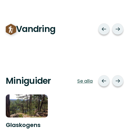
Vandring
Miniguider
Se alla
Glaskogens