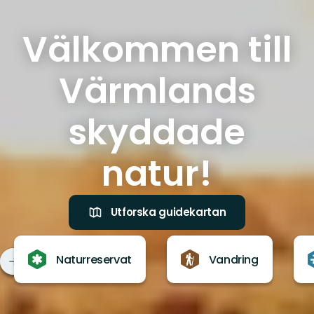
Välkommen till
Värmlands
skyddade
natur!
Utforska guidekartan
Naturreservat
Vandring