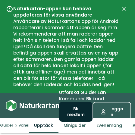
Naturkartan-appen kan behöva
Stän
uppdateras för vissa användare
Användare av Naturkartans app för Android
rapporterar i sommar att appen är seg mm.
Vi rekommenderar att man raderar appen
helt från sin telefon i så fall och laddar ned
igen! Då skall den fungera bättre. Den
befintliga appen skall ersättas av en ny app
efter sommaren. Den gamla appen laddar
all data för hela landet lokalt i appen (för
att klara offline-läge) men det innebär att
den blir för stor för vissa telefoner - då
behöver den raderas och laddas ned igen!
Utforska
Guider
Län
Kommuner
Bli kund
Bli
Logga
medlem
in
Upptäck
Miniguider
Evenemang
A
Guider
vanersborg