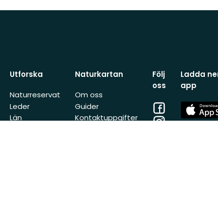
Utforska
Naturkartan
Följ
Ladda ner
oss
app
Naturreservat
Om oss
Facebook
App
Leder
Guider
Store
Län
Kontaktuppgifter
Instagram
App
Kommuner
Store