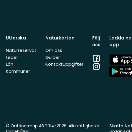
Utforska
Naturkartan
Följ
Ladda ner
oss
app
Naturreservat
Om oss
Facebook
App
Leder
Guider
Store
Län
Kontaktuppgifter
Instagram
App
Kommuner
Store
© Outdoormap AB 2014-2026. Alla rättigheter
Skaffa Natu
förbehållna.
organisat