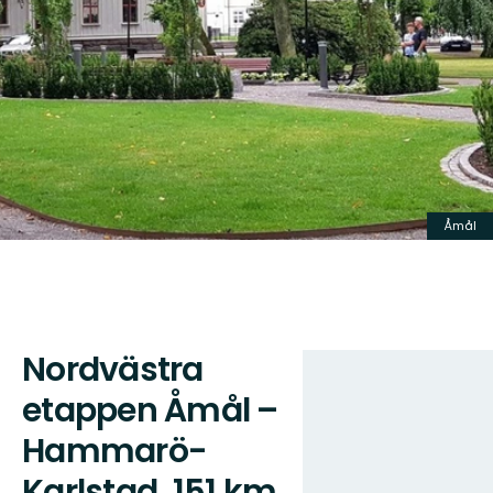
Åmål
Nordvästra
Karta
etappen Åmål –
Hammarö-
Karlstad, 151 km