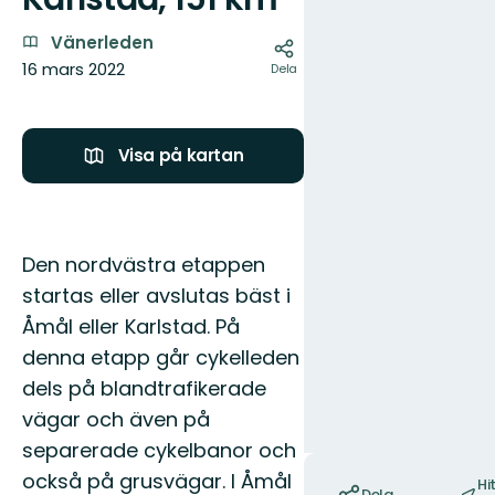
Vänerleden
16 mars 2022
Dela
Visa på kartan
Den nordvästra etappen
startas eller avslutas bäst i
Åmål eller Karlstad. På
denna etapp går cykelleden
dels på blandtrafikerade
vägar och även på
separerade cykelbanor och
Åtgärder
också på grusvägar. I Åmål
Hi
Dela