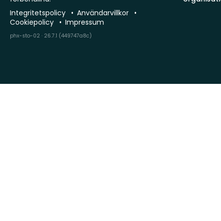
Integritetspolicy
Användarvillkor
Cookiepolicy
Impressum
phx-sto-02 · 26.7.1 (449747a8c)