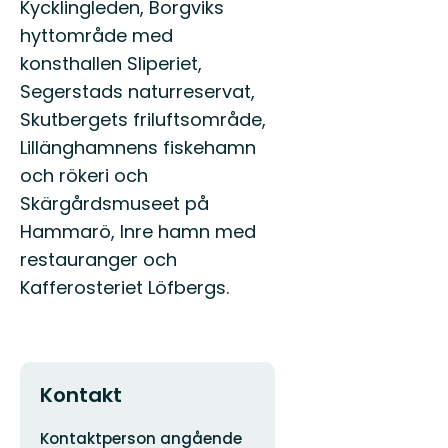
Kycklingleden, Borgviks
hyttområde med
konsthallen Sliperiet,
Segerstads naturreservat,
Skutbergets friluftsområde,
Lillänghamnens fiskehamn
och rökeri och
Skärgårdsmuseet på
Hammarö, Inre hamn med
restauranger och
Kafferosteriet Löfbergs.
Kontakt
Adress
Organisationens
Kontaktperson angående