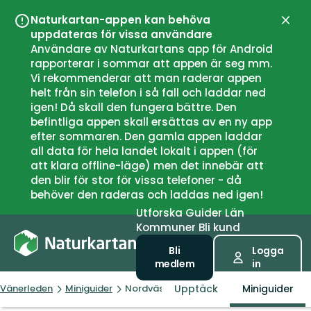
Naturkartan-appen kan behöva
Stän
uppdateras för vissa användare
Användare av Naturkartans app för Android
rapporterar i sommar att appen är seg mm.
Vi rekommenderar att man raderar appen
helt från sin telefon i så fall och laddar ned
igen! Då skall den fungera bättre. Den
befintliga appen skall ersättas av en ny app
efter sommaren. Den gamla appen laddar
all data för hela landet lokalt i appen (för
att klara offline-läge) men det innebär att
den blir för stor för vissa telefoner - då
behöver den raderas och laddas ned igen!
Utforska
Guider
Län
Kommuner
Bli kund
Bli
Logga
medlem
in
Upptäck
Miniguider
Vänerleden
Miniguider
Nordvästra etappen Åmål – Hammarö- K