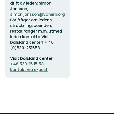
logotyp
drift av leden: Simon
Jonsson,
simon.jonsson@vanern.org
För frågor om ledens
sträckning, boenden,
restauranger m.m. utmed
leden kontakta Visit
Dalsland center! + 46
(0)530-251558
E-
Visit Dalsland center
postadress
+46 530 25 15 58
Kontakt via e-post