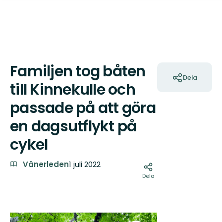
Familjen tog båten
Åtgärder
Dela
till Kinnekulle och
passade på att göra
en dagsutflykt på
cykel
Vänerleden
1 juli 2022
Dela
Bilder