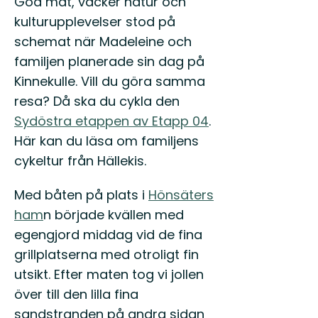
God mat, vacker natur och
kulturupplevelser stod på
schemat när Madeleine och
familjen planerade sin dag på
Kinnekulle. Vill du göra samma
resa? Då ska du cykla den
Sydöstra etappen av Etapp 04
.
Här kan du läsa om familjens
cykeltur från Hällekis.
Med båten på plats i
Hönsäters
ham
n började kvällen med
egengjord middag vid de fina
grillplatserna med otroligt fin
utsikt. Efter maten tog vi jollen
över till den lilla fina
sandstranden på andra sidan