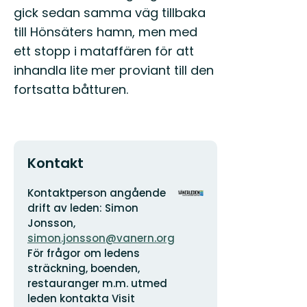
gick sedan samma väg tillbaka
till Hönsäters hamn, men med
ett stopp i mataffären för att
inhandla lite mer proviant till den
fortsatta båtturen.
Kontakt
Adress
Organisationens
Kontaktperson angående
logotyp
drift av leden: Simon
Jonsson,
simon.jonsson@vanern.org
För frågor om ledens
sträckning, boenden,
restauranger m.m. utmed
leden kontakta Visit