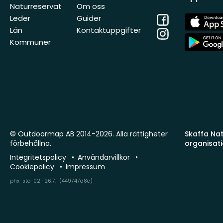
Naturreservat
Om oss
Facebook
App
Leder
Guider
Store
Län
Kontaktuppgifter
Instagram
App
Kommuner
Store
© Outdoormap AB 2014-2026. Alla rättigheter
Skaffa Natu
förbehållna.
organisat
Integritetspolicy
Användarvillkor
Cookiepolicy
Impressum
phx-sto-02 · 26.7.1 (449747a8c)