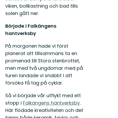
viken, bollkastning och bad tills
solen gått ner.
Började i Falkängens
hantverksby
På morgonen hade vi först
planerat att tillsammans ta en
promenad till Stora stenbrottet,
men med två ungdomar med på
turen landade vi snabbt i att
försöka få tag på cyklar.
Så vi började vår utflykt med ett
stopp i
Falkängens hantverksby
.
Här flödade kreativiteten och det
fanns både keramik, tavlor och