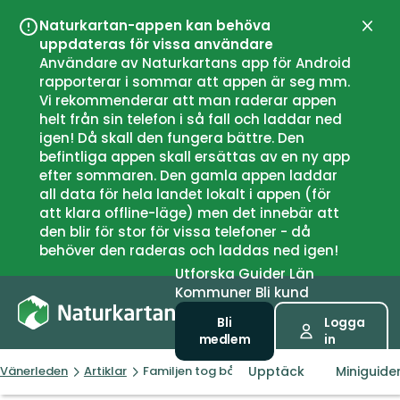
Naturkartan-appen kan behöva
Stän
uppdateras för vissa användare
Användare av Naturkartans app för Android
rapporterar i sommar att appen är seg mm.
Vi rekommenderar att man raderar appen
helt från sin telefon i så fall och laddar ned
igen! Då skall den fungera bättre. Den
befintliga appen skall ersättas av en ny app
efter sommaren. Den gamla appen laddar
all data för hela landet lokalt i appen (för
att klara offline-läge) men det innebär att
den blir för stor för vissa telefoner - då
behöver den raderas och laddas ned igen!
Utforska
Guider
Län
Kommuner
Bli kund
Bli
Logga
medlem
in
Upptäck
Miniguide
Vänerleden
Artiklar
Familjen tog båten till Kinnekulle och pass