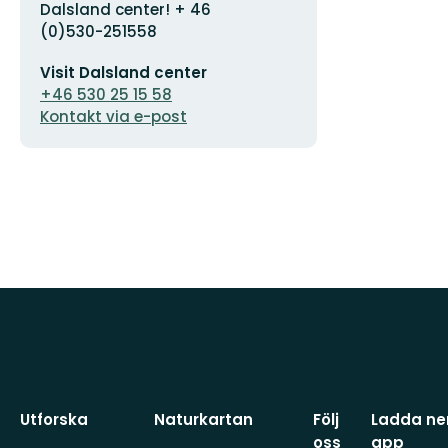
Dalsland center! + 46
(0)530-251558
E-
Visit Dalsland center
postadress
+46 530 25 15 58
Kontakt via e-post
Utforska
Naturkartan
Följ
Ladda ner
oss
app