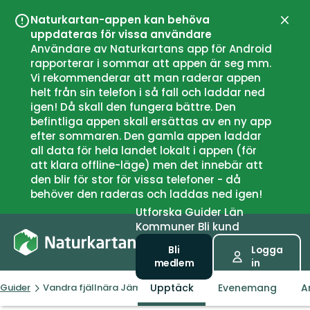
Naturkartan-appen kan behöva
Stän
uppdateras för vissa användare
Användare av Naturkartans app för Android
rapporterar i sommar att appen är seg mm.
Vi rekommenderar att man raderar appen
helt från sin telefon i så fall och laddar ned
igen! Då skall den fungera bättre. Den
befintliga appen skall ersättas av en ny app
efter sommaren. Den gamla appen laddar
all data för hela landet lokalt i appen (för
att klara offline-läge) men det innebär att
den blir för stor för vissa telefoner - då
behöver den raderas och laddas ned igen!
Utforska
Guider
Län
Kommuner
Bli kund
Bli
Logga
medlem
in
Upptäck
Evenemang
A
Guider
Vandra fjällnära Jämtland-Härjedalen