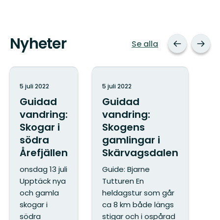
Nyheter
Se alla
5 juli 2022
5 juli 2022
Guidad
Guidad
vandring:
vandring:
Skogar i
Skogens
södra
gamlingar i
Årefjällen
Skärvagsdalen
onsdag 13 juli
Guide: Bjarne
Upptäck nya
Tutturen En
och gamla
heldagstur som går
skogar i
ca 8 km både längs
södra
stigar och i ospårad