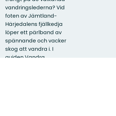
vandringslederna? Vid
foten av Jämtland-
Härjedalens fjällkedja
löper ett pärlband av
spännande och vacker
skog att vandra i. I
guiden Vandra
fjällnära finns över 100
vandringssträckor i den
fjällnära skogen redo
att upptäckas!
www.vandrafjallnara.se