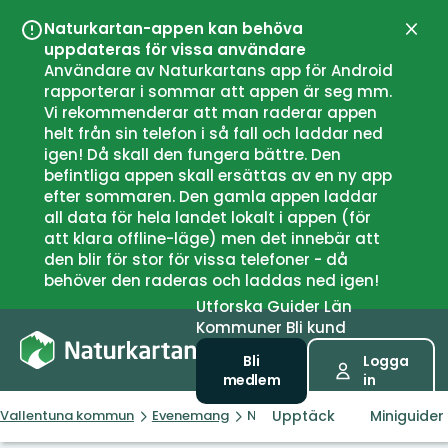
Naturkartan-appen kan behöva
Stän
uppdateras för vissa användare
Användare av Naturkartans app för Android
rapporterar i sommar att appen är seg mm.
Vi rekommenderar att man raderar appen
helt från sin telefon i så fall och laddar ned
igen! Då skall den fungera bättre. Den
befintliga appen skall ersättas av en ny app
efter sommaren. Den gamla appen laddar
all data för hela landet lokalt i appen (för
att klara offline-läge) men det innebär att
den blir för stor för vissa telefoner - då
behöver den raderas och laddas ned igen!
Utforska
Guider
Län
Kommuner
Bli kund
Bli
Logga
medlem
in
Upptäck
Miniguider
Vallentuna kommun
Evenemang
Naturens och Idrottens dag