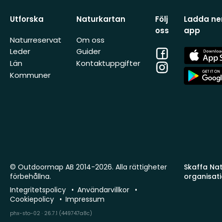
Utforska
Naturkartan
Följ
Ladda ner
oss
app
Naturreservat
Om oss
Facebook
App
Leder
Guider
Store
Län
Kontaktuppgifter
Instagram
App
Kommuner
Store
© Outdoormap AB 2014-2026. Alla rättigheter
Skaffa Natu
förbehållna.
organisat
Integritetspolicy
Användarvillkor
Cookiepolicy
Impressum
phx-sto-02 · 26.7.1 (449747a8c)