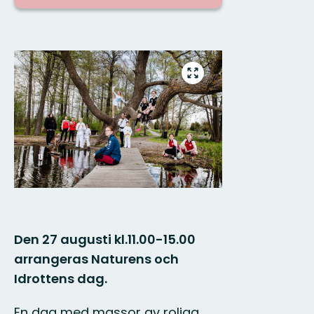
Bilder
Gå
till
helskärmsläge
Den 27 augusti kl.11.00-15.00
arrangeras Naturens och
Idrottens dag.
En dag med massor av roliga