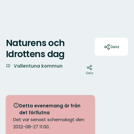
Naturens och
Åtgärder
Dela
Idrottens dag
Vallentuna kommun
Dela
Detta evenemang är från
det förflutna
Det var senast schemalagt den
2022-08-27 11:00.