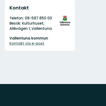
Kontakt
Adress
Organisationens
Telefon: 08-587 850 00
logotyp
Besök: Kulturhuset,
Allévägen 1, Vallentuna
E-
Vallentuna kommun
postadress
Kontakt via e-post