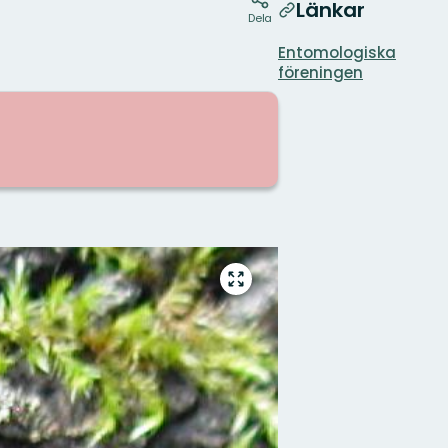
Länkar
Dela
Entomologiska
föreningen
Gå
till
helskärmsläge