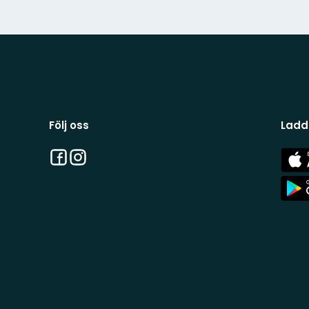
Följ oss
Ladd
Facebook
Instagram
App
Stor
App
Stor