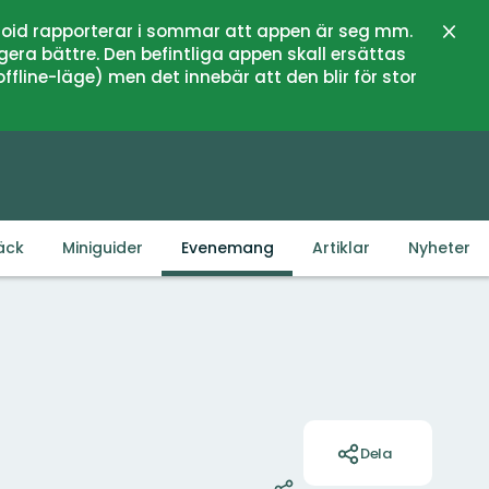
oid rapporterar i sommar att appen är seg mm.
Stän
gera bättre. Den befintliga appen skall ersättas
fline-läge) men det innebär att den blir för stor
äck
Miniguider
Evenemang
Artiklar
Nyheter
Åtgärder
Dela