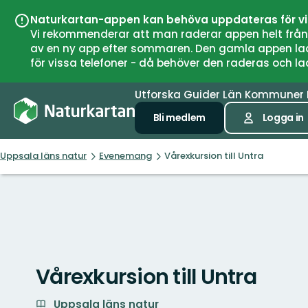
Naturkartan-appen kan behöva uppdateras för v
Vi rekommenderar att man raderar appen helt från si
av en ny app efter sommaren. Den gamla appen laddar
för vissa telefoner - då behöver den raderas och l
Utforska
Guider
Län
Kommuner
Bli medlem
Logga in
Uppsala läns natur
Evenemang
Vårexkursion till Untra
Vårexkursion till Untra
Uppsala läns natur