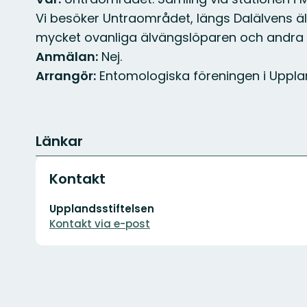
Vi besöker Untraområdet, längs Dalälvens ä
mycket ovanliga älvängslöparen och andra kr
Anmälan:
Nej.
Arrangör:
Entomologiska föreningen i Uppla
Länkar
Kontakt
E-
Upplandsstiftelsen
postadress
Kontakt via e-post