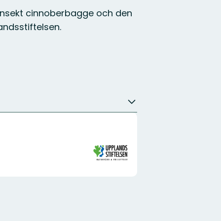
sinsekt cinnoberbagge och den
ndsstiftelsen.
Organisationens
logotyp