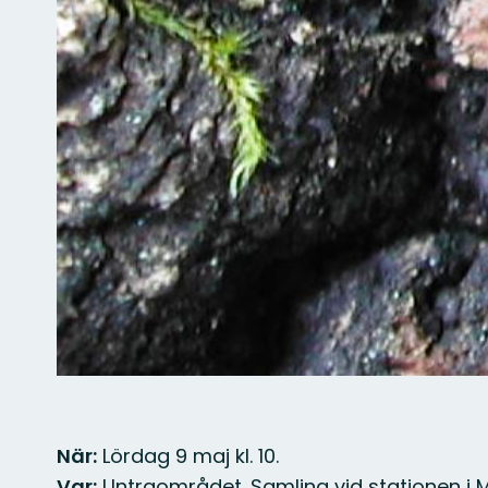
När:
Lördag 9 maj kl. 10.
Var:
Untraområdet. Samling vid stationen i 