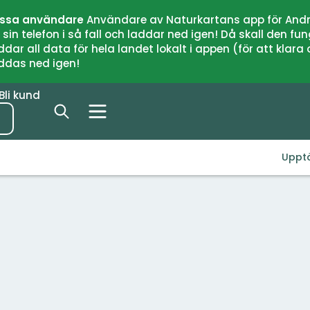
issa användare
Användare av Naturkartans app för Andr
n telefon i så fall och laddar ned igen! Då skall den fun
 all data för hela landet lokalt i appen (för att klara of
addas ned igen!
Bli kund
Uppt