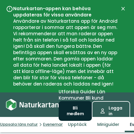
Naturkartan-appen kan behöva
Stän
uppdateras för vissa användare
Användare av Naturkartans app för Android
rapporterar i sommar att appen är seg mm.
Vi rekommenderar att man raderar appen
helt från sin telefon i så fall och laddar ned
igen! Då skall den fungera bättre. Den
befintliga appen skall ersättas av en ny app
efter sommaren. Den gamla appen laddar
all data för hela landet lokalt i appen (för
att klara offline-läge) men det innebär att
den blir för stor för vissa telefoner - då
behöver den raderas och laddas ned igen!
Utforska
Guider
Län
Kommuner
Bli kund
Bli
Logga
medlem
in
Upptäck
Miniguider
E
Uppsala läns natur
Evenemang
Småkrypsspanarna i Årike-Fyris