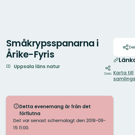
Småkrypsspanarna i
Åtgärder
De
Årike-Fyris
Länk
Uppsala läns natur
Karta till
Dela
samlings
Detta evenemang är från det
förflutna
Det var senast schemalagt den 2018-09-
15 11:00.