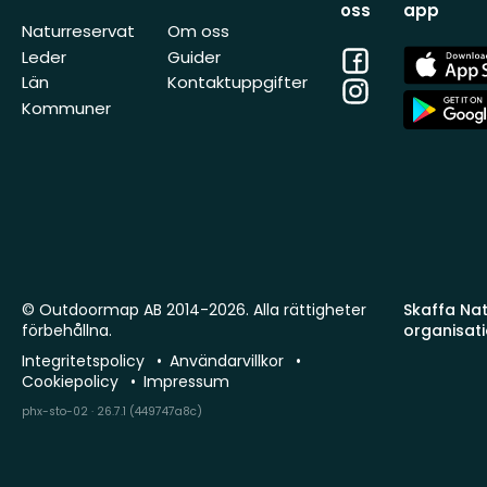
oss
app
Naturreservat
Om oss
Facebook
App
Leder
Guider
Store
Län
Kontaktuppgifter
Instagram
App
Kommuner
Store
© Outdoormap AB 2014-2026. Alla rättigheter
Skaffa Natu
förbehållna.
organisat
Integritetspolicy
Användarvillkor
Cookiepolicy
Impressum
phx-sto-02 · 26.7.1 (449747a8c)