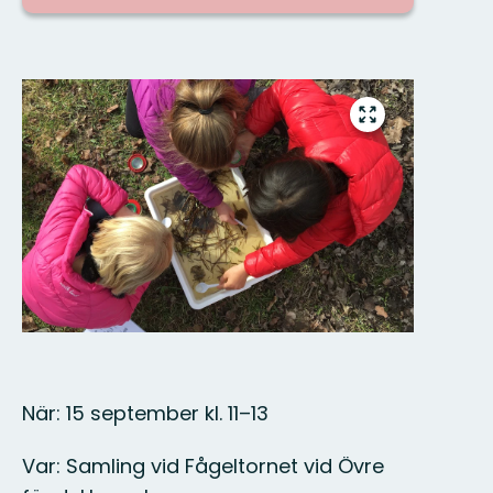
Bilder
Gå
till
helskärmsläge
När: 15 september kl. 11–13
Var: Samling vid Fågeltornet vid Övre