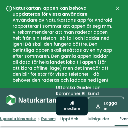
Naturkartan-appen kan behöva
Stän
uppdateras för vissa användare
Användare av Naturkartans app för Android
rapporterar i sommar att appen är seg mm.
Vi rekommenderar att man raderar appen
helt från sin telefon i så fall och laddar ned
igen! Då skall den fungera bättre. Den
befintliga appen skall ersättas av en ny app
efter sommaren. Den gamla appen laddar
all data för hela landet lokalt i appen (för
att klara offline-läge) men det innebär att
den blir för stor för vissa telefoner - då
behöver den raderas och laddas ned igen!
Utforska
Guider
Län
Kommuner
Bli kund
Bli
Logga
medlem
in
Upptäck
Miniguider
Eve
Uppsala läns natur
Evenemang
Kojbygge och grillning