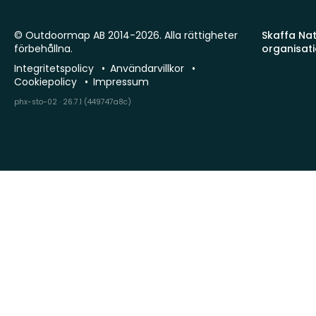
© Outdoormap AB 2014-2026. Alla rättigheter
Skaffa Natu
förbehållna.
organisat
Integritetspolicy
Användarvillkor
Cookiepolicy
Impressum
phx-sto-02 · 26.7.1 (449747a8c)