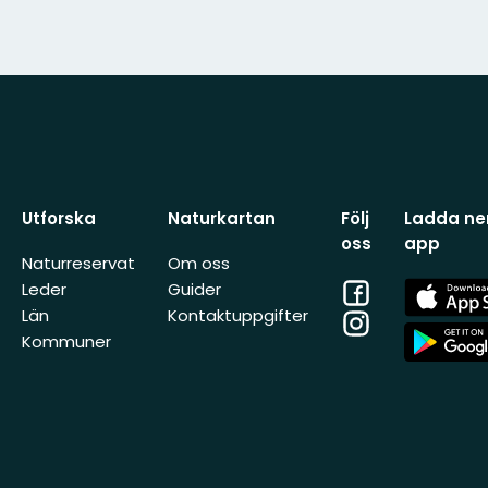
Utforska
Naturkartan
Följ
Ladda ner
oss
app
Naturreservat
Om oss
Facebook
App
Leder
Guider
Store
Län
Kontaktuppgifter
Instagram
App
Kommuner
Store