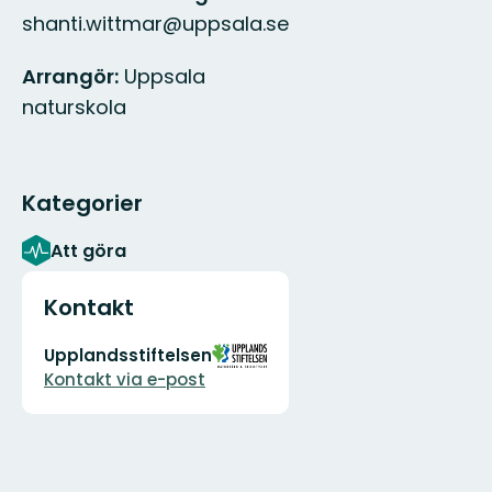
shanti.wittmar@uppsala.se
Arrangör:
Uppsala
naturskola
Kategorier
Att göra
Kontakt
E-
Organisationens
Upplandsstiftelsen
postadress
logotyp
Kontakt via e-post