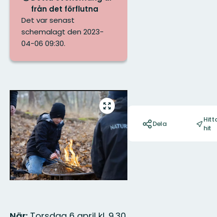
från det förflutna
Det var senast
schemalagt den 2023-
04-06 09:30.
Bilder
Åtgärder
Gå
till
Hitt
Dela
helskärmsläge
hit
När:
Torsdag 6 april kl. 9.30