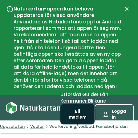
Naturkartan-appen kan behöva
Stän
uppdateras för vissa användare
Användare av Naturkartans app för Android
rapporterar i sommar att appen är seg mm.
Vi rekommenderar att man raderar appen
helt från sin telefon i så fall och laddar ned
igen! Då skall den fungera bättre. Den
befintliga appen skall ersättas av en ny app
efter sommaren. Den gamla appen laddar
all data för hela landet lokalt i appen (för
att klara offline-läge) men det innebär att
den blir för stor för vissa telefoner - då
behöver den raderas och laddas ned igen!
Utforska
Guider
Län
Kommuner
Bli kund
Bli
Logga
medlem
in
Uppsala län
Vedlår
Vedförvaring/vedbod, Färnebofjärden