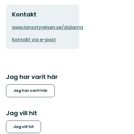
Kontakt
Adress
Organisationens
www.lansstyrelsen.se/dalarna
logotyp
E-
Kontakt via e-post
postadress
Jag har varit här
Jag har varit här
Jag vill hit
Jag vill hit