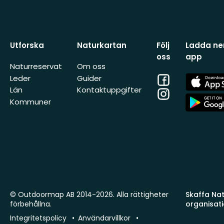
Utforska
Naturkartan
Följ
Ladda ner
oss
app
Naturreservat
Om oss
Facebook
App
Leder
Guider
Store
Län
Kontaktuppgifter
Instagram
App
Kommuner
Store
© Outdoormap AB 2014-2026. Alla rättigheter
Skaffa Natu
förbehållna.
organisat
Integritetspolicy
Användarvillkor