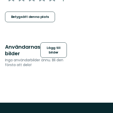
5
stjärnor
Betygsätt denna plats
Användarnas
Lägg till
bilder
bilder
Inga användarbilder ännu. Bli den
första att dela!