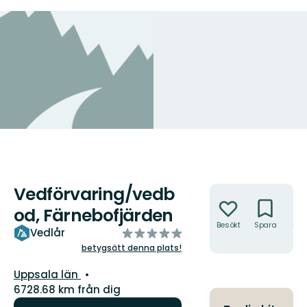
Vedförvaring/vedb
Åtgärder
od, Färnebofjärden
Besökt
Spara
Hitt
av
Vedlår
hit
5
betygsätt denna plats!
stjärnor
Län:
Uppsala län
6728.68 km från dig