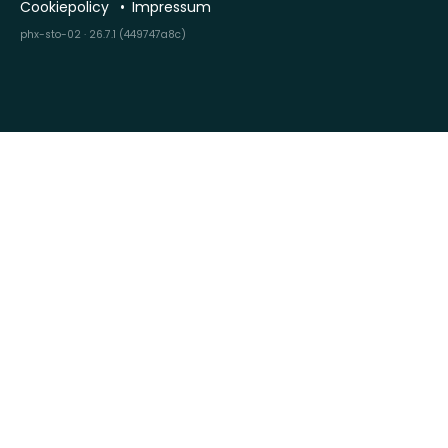
Cookiepolicy
Impressum
phx-sto-02 · 26.7.1 (449747a8c)