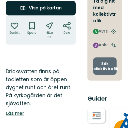
Ta dig hit
med
Visa på kartan
kollektivtr
Åtgärder
afik
Avresa
A
Besökt
Spara
Hitta
Dela
Hitta
hit
närmas
hållpla
Ankomst
B
Byt
avgång
och
ankomst
Sök
kollektivtrafik
Beskrivning
Dricksvatten finns på
toaletten som är öppen
dygnet runt och året runt.
På kyrkogården är det
Guider
sjövatten.
Läs mer