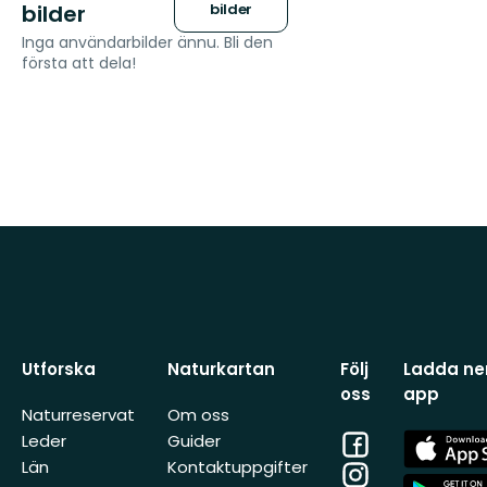
bilder
bilder
Inga användarbilder ännu. Bli den
första att dela!
Utforska
Naturkartan
Följ
Ladda ner
oss
app
Naturreservat
Om oss
Facebook
App
Leder
Guider
Store
Län
Kontaktuppgifter
Instagram
App