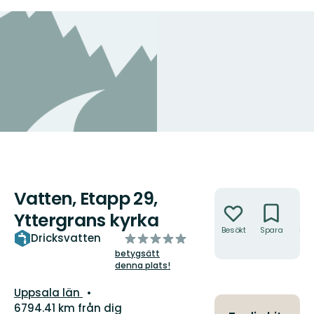
Vatten, Etapp 29,
Åtgärder
Yttergrans kyrka
Besökt
Spara
Hitt
av
Dricksvatten
hit
5
betygsätt
denna plats!
stjärnor
Län:
Uppsala län
6794.41 km från dig