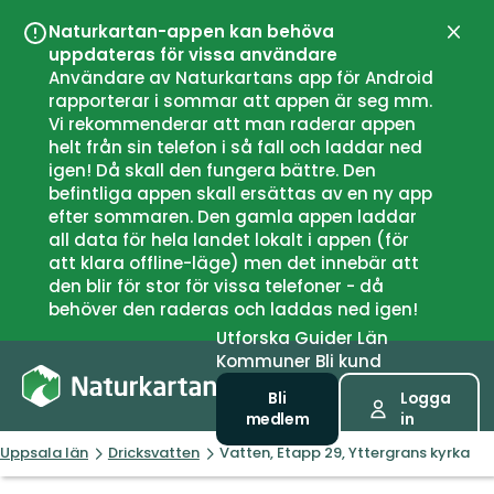
Naturkartan-appen kan behöva
Stän
uppdateras för vissa användare
Användare av Naturkartans app för Android
rapporterar i sommar att appen är seg mm.
Vi rekommenderar att man raderar appen
helt från sin telefon i så fall och laddar ned
igen! Då skall den fungera bättre. Den
befintliga appen skall ersättas av en ny app
efter sommaren. Den gamla appen laddar
all data för hela landet lokalt i appen (för
att klara offline-läge) men det innebär att
den blir för stor för vissa telefoner - då
behöver den raderas och laddas ned igen!
Utforska
Guider
Län
Kommuner
Bli kund
Bli
Logga
medlem
in
Uppsala län
Dricksvatten
Vatten, Etapp 29, Yttergrans kyrka