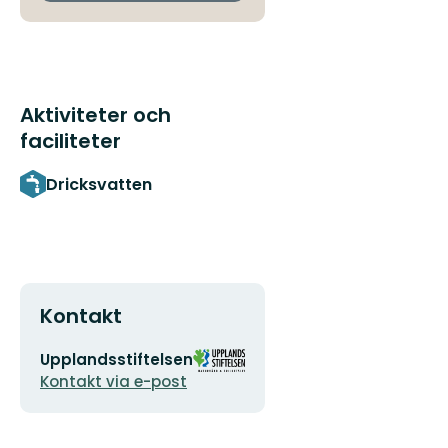
Aktiviteter och
faciliteter
Dricksvatten
Kontakt
E-
Organisationens
Upplandsstiftelsen
postadress
logotyp
Kontakt via e-post