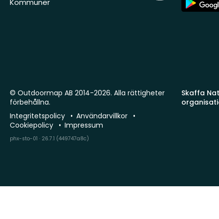
Kommuner
Store
© Outdoormap AB 2014-2026. Alla rättigheter
Skaffa Natu
förbehållna.
organisat
Integritetspolicy
Användarvillkor
Cookiepolicy
Impressum
phx-sto-01 · 26.7.1 (449747a8c)