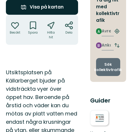
med
Visa på kartan
kollektivtr
Åtgärder
afik
Avresa
A
Besökt
Spara
Hitta
Dela
Hitta
hit
närmas
hållpla
Ankomst
B
Byt
avgång
och
ankomst
Sök
kollektivtrafik
Beskrivning
Utsiktsplatsen på
Källarberget bjuder på
vidsträckta vyer över
öppet hav. Beroende på
Guider
årstid och väder kan du
mötas av platt vatten med
endast några krusningar
på ytan, eller skummande