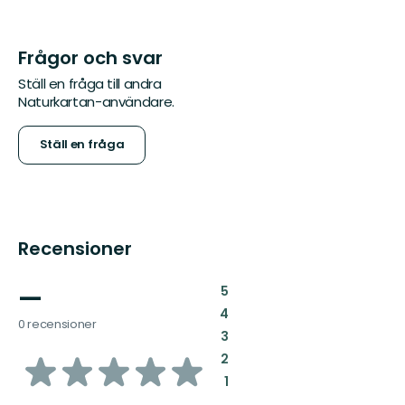
Frågor och svar
Ställ en fråga till andra
Naturkartan-användare.
Ställ en fråga
Recensioner
—
:
5
:
4
0 recensioner
:
3
av
:
2
:
1