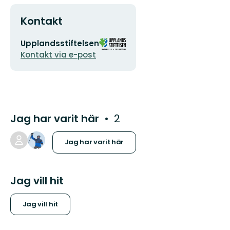
Kontakt
E-
Organisationens
Upplandsstiftelsen
postadress
logotyp
Kontakt via e-post
Jag har varit här
2
Jag har varit här
Jag vill hit
Jag vill hit