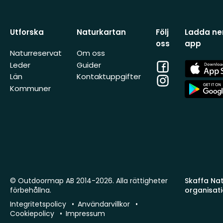
Utforska
Naturkartan
Följ
Ladda ner
oss
app
Naturreservat
Om oss
Facebook
App
Leder
Guider
Store
Län
Kontaktuppgifter
Instagram
App
Kommuner
Store
© Outdoormap AB 2014-2026. Alla rättigheter
Skaffa Natu
förbehållna.
organisat
Integritetspolicy
Användarvillkor
Cookiepolicy
Impressum