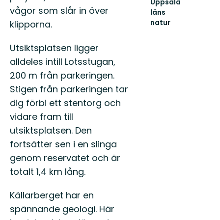
Uppsala
vågor som slår in över
läns
natur
klipporna.
Välkommen
ut
Utsiktsplatsen ligger
i
naturen
alldeles intill Lotsstugan,
i
200 m från parkeringen.
Uppsala
län!
Stigen från parkeringen tar
dig förbi ett stentorg och
vidare fram till
utsiktsplatsen. Den
fortsätter sen i en slinga
genom reservatet och är
totalt 1,4 km lång.
Källarberget har en
spännande geologi. Här