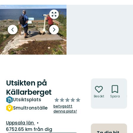
Gå
till
helskärmsläge
Föregående
Nästa
bild
bildspel
Utsikten på
Åtgärder
Källarberget
Besökt
Spara
Hitt
av
Utsiktsplats
hit
5
betygsätt
Smultronställe
stjärnor
denna plats!
Län:
Uppsala län
6752.65 km från dig
Ta dig hit