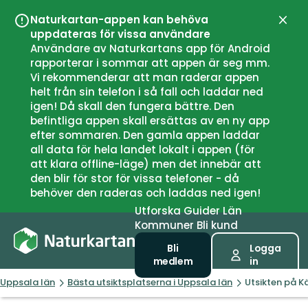
Naturkartan-appen kan behöva
Stän
uppdateras för vissa användare
Användare av Naturkartans app för Android
rapporterar i sommar att appen är seg mm.
Vi rekommenderar att man raderar appen
helt från sin telefon i så fall och laddar ned
igen! Då skall den fungera bättre. Den
befintliga appen skall ersättas av en ny app
efter sommaren. Den gamla appen laddar
all data för hela landet lokalt i appen (för
att klara offline-läge) men det innebär att
den blir för stor för vissa telefoner - då
behöver den raderas och laddas ned igen!
Utforska
Guider
Län
Kommuner
Bli kund
Bli
Logga
medlem
in
Uppsala län
Bästa utsiktsplatserna i Uppsala län
Utsikten på K