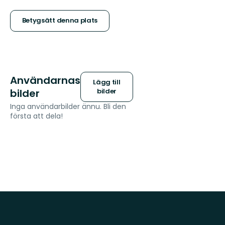
5
stjärnor
Betygsätt denna plats
Användarnas
Lägg till
bilder
bilder
Inga användarbilder ännu. Bli den
första att dela!