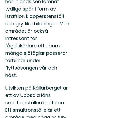
har inlandsisen lämnat
tydliga spår i form av
isräfflor, klapperstensfält
och grytlika bildningar. Men
området är också
intressant för
fågelskådare eftersom
många sjöfåglar passerar
förbi här under
flyttsäsongen vår och
höst.
Utsikten på Källarberget är
ett av Uppsala läns
smultronställen i naturen.
Ett smultronställe är ett
område med höga natur-