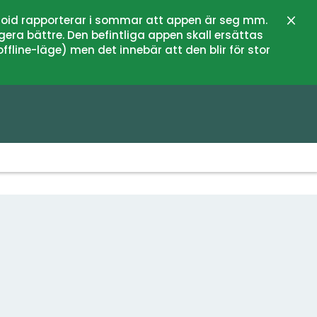
oid rapporterar i sommar att appen är seg mm.
Stän
gera bättre. Den befintliga appen skall ersättas
fline-läge) men det innebär att den blir för stor