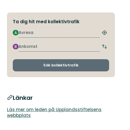
Ta dig hit med kollektivtrafik
Avresa
A
Hitta
närmaste
hållplats
Ankomst
B
Byt
avgångs-
och
ankomsthållp
Sök kollektivtrafik
Länkar
Läs mer om leden på Upplandsstiftelsens
webbplats