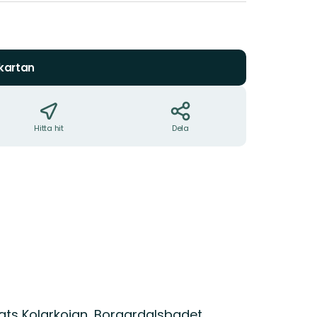
 kartan
Hitta hit
Dela
ats Kolarkojan, Borgardalsbadet.