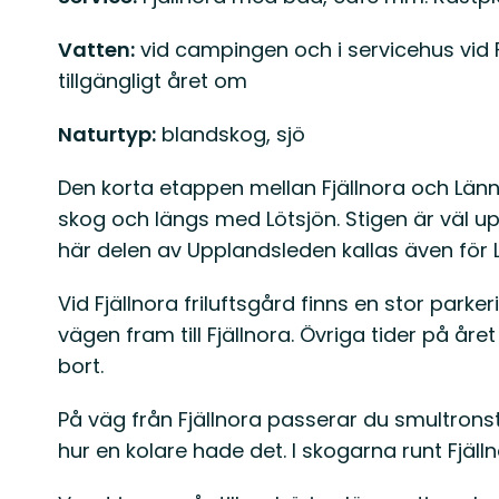
Vatten:
vid campingen och i servicehus vid Fj
tillgängligt året om
Naturtyp:
blandskog, sjö
Den korta etappen mellan Fjällnora och Län
skog och längs med Lötsjön. Stigen är väl
här delen av Upplandsleden kallas även för 
Vid Fjällnora friluftsgård finns en stor park
vägen fram till Fjällnora. Övriga tider på åre
bort.
På väg från Fjällnora passerar du smultronstäl
hur en kolare hade det. I skogarna runt Fjälln