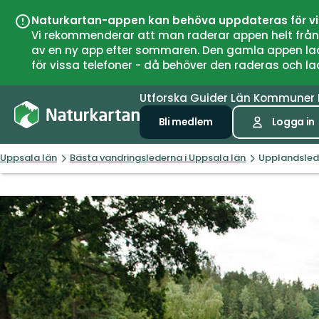
Naturkartan-appen kan behöva uppdateras för v
Vi rekommenderar att man raderar appen helt från si
av en ny app efter sommaren. Den gamla appen laddar
för vissa telefoner - då behöver den raderas och l
Utforska
Guider
Län
Kommuner
Bli medlem
Logga in
Uppsala län
Bästa vandringslederna i Uppsala län
Upplandslede