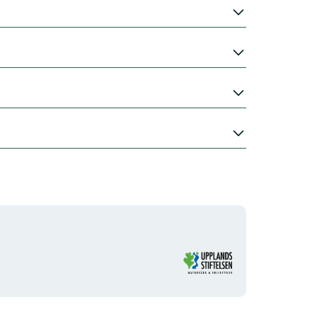
Organisationens
logotyp