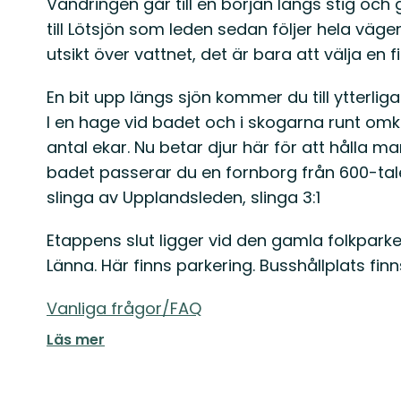
Vandringen går till en början längs stig och
till Lötsjön som leden sedan följer hela väge
utsikt över vattnet, det är bara att välja en f
En bit upp längs sjön kommer du till ytterlig
I en hage vid badet och i skogarna runt omk
antal ekar. Nu betar djur här för att hålla 
badet passerar du en fornborg från 600-tale
slinga av Upplandsleden, slinga 3:1
Etappens slut ligger vid den gamla folkparke
Länna. Här finns parkering. Busshållplats finn
Vanliga frågor/FAQ
Läs mer