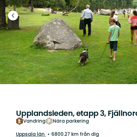
Föregående
bild
Upplandsleden, etapp 3, Fjälln
Vandring
Nära parkering
Län:
Uppsala län
6800.27 km från dig