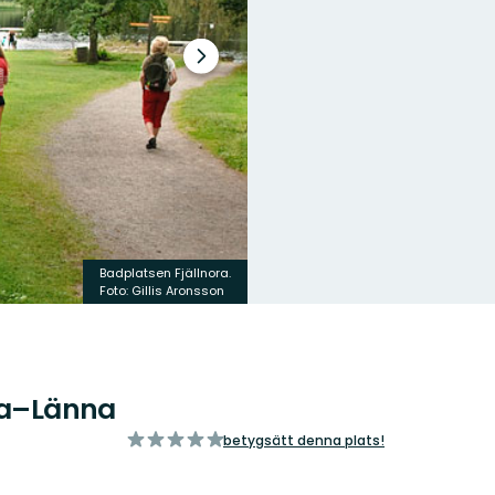
Nästa
bildspel
Badplatsen Fjällnora.
Foto: Gillis Aronsson
ora–Länna
av
betygsätt denna plats!
5
stjärnor