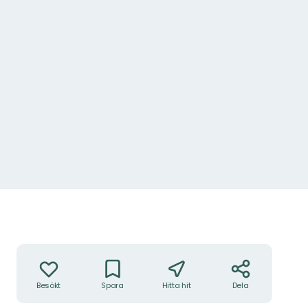
Kolarkojan.
Foto: Gillis Aronsson
Åtgärder
Besökt
Spara
Hitta hit
Dela