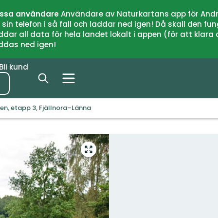
issa användare
Användare av Naturkartans app för Andr
n telefon i så fall och laddar ned igen! Då skall den fun
 all data för hela landet lokalt i appen (för att klara of
addas ned igen!
Bli kund
n, etapp 3, Fjällnora–Länna
Gå
till
helskärmsläge