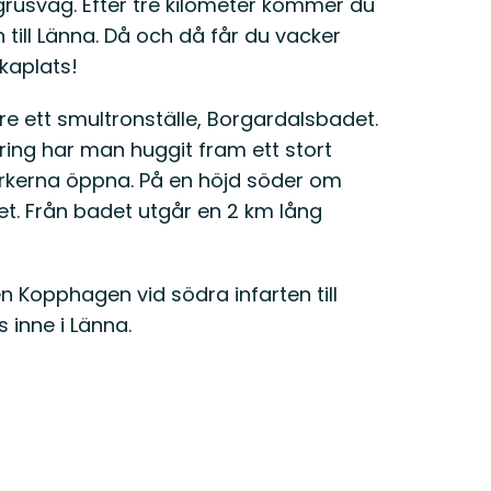
 grusväg. Efter tre kilometer kommer du
n till Länna. Då och då får du vacker
ikaplats!
are ett smultronställe, Borgardalsbadet.
ring har man huggit fram ett stort
markerna öppna. På en höjd söder om
t. Från badet utgår en 2 km lång
n Kopphagen vid södra infarten till
s inne i Länna.