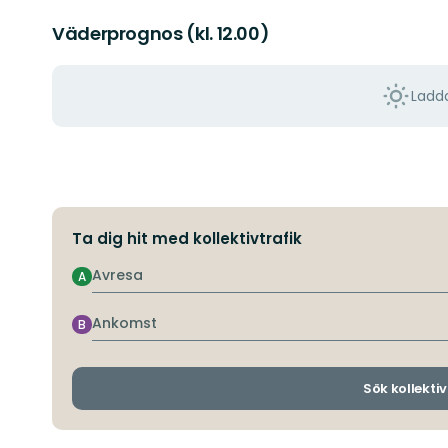
Väderprognos (kl. 12.00)
Ladda
Ta dig hit med kollektivtrafik
Avresa
A
Ankomst
B
Sök kollektiv