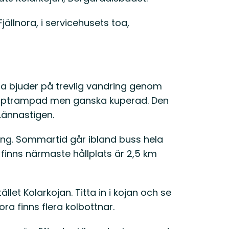
ällnora, i servicehusets toa,
na bjuder på trevlig vandring genom
 upptrampad men ganska kuperad. Den
Lännastigen.
ering. Sommartid går ibland buss hela
t finns närmaste hållplats är 2,5 km
let Kolarkojan. Titta in i kojan och se
ora finns flera kolbottnar.