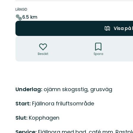
Information
om
LÄNGD
leden
6.5 km
Visa på
Åtgärder
Besökt
Spara
Beskrivning
Underlag:
ojämn skogsstig, grusväg
Start:
Fjällnora friluftsområde
Slut:
Kopphagen
Service:
Fjällnora med bad, café mm. Rastpl