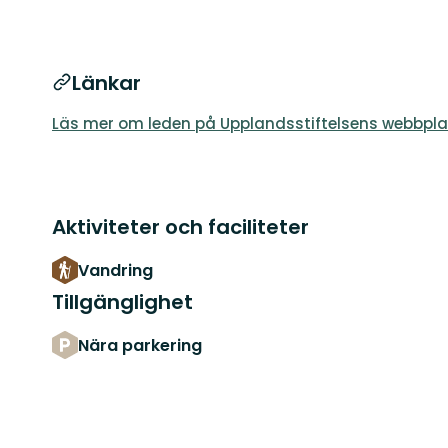
Länkar
Läs mer om leden på Upplandsstiftelsens webbpla
Aktiviteter och faciliteter
Vandring
Tillgänglighet
Nära parkering