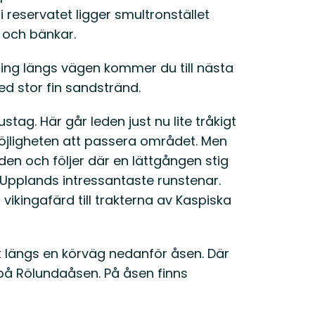
t i reservatet ligger smultronstället
 och bänkar.
ing längs vägen kommer du till nästa
ed stor fin sandstränd.
stag. Här går leden just nu lite tråkigt
möjligheten att passera området. Men
anden och följer där en lättgången stig
 Upplands intressantaste runstenar.
ikingafärd till trakterna av Kaspiska
et längs en körväg nedanför åsen. Där
 på Rölundaåsen. På åsen finns