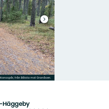
Nästa
bildspel
tionsspår, från Bålsta mot Granåsen.
ta-Häggeby