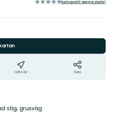
av
betygsätt denna plats!
5
stjärnor
 kartan
Hitta hit
Dela
d stig, grusväg