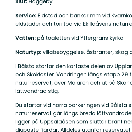
Slut:
Häggeby
Service:
Eldstad och bänkar mm vid Kvarnkoj
eldstäder och torrtoa vid Ekillaåsens naturr
Vatten:
på toaletten vid Yttergrans kyrka
Naturtyp:
villabebyggelse, åsbranter, skog 
I Bålsta startar den kortaste delen av Uppl
och Skokloster. Vandringen längs etapp 29 t
naturreservat, över Mälaren och ut på Skoh
lättvandrad stig.
Du startar vid norra parkeringen vid Bålsta s
naturreservat går längs breda lättvandrade
ligger på Uppsalaåsen som sluttar brant ner 
djupaste fjärdar. Alldeles utanför reservate