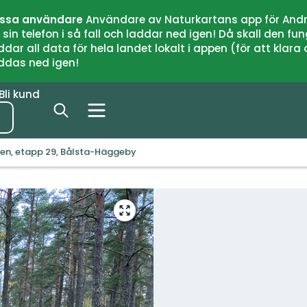
issa användare
Användare av Naturkartans app för Andr
n telefon i så fall och laddar ned igen! Då skall den fun
 all data för hela landet lokalt i appen (för att klara of
addas ned igen!
Bli kund
en, etapp 29, Bålsta-Häggeby
Gå
till
helskärmsläge