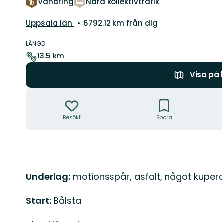
Vandring
Nära kollektivtrafik
Län:
Uppsala län
6792.12 km från dig
Information
om
LÄNGD
leden
13.5 km
Visa på
Åtgärder
Besökt
Spara
Beskrivning
Underlag:
motionsspår, asfalt, något kupera
Start:
Bålsta