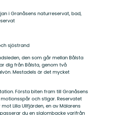
an i Granåsens naturreservat, bad,
eservat
och sjöstrand
andsleden, den som går mellan Bålsta
ar dig från Bålsta, genom två
alvön. Mestadels är det mycket
tation. Första biten fram till Granåsens
 motionsspår och stigar. Reservatet
mot Lilla Ullfjärden, en av Mälarens
t passerar du en slalombacke varifrån