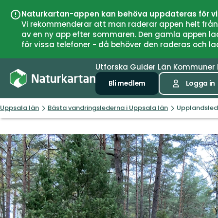
Naturkartan-appen kan behöva uppdateras för v
Vi rekommenderar att man raderar appen helt från si
av en ny app efter sommaren. Den gamla appen laddar
för vissa telefoner - då behöver den raderas och l
Utforska
Guider
Län
Kommuner
Bli medlem
Logga in
Uppsala län
Bästa vandringslederna i Uppsala län
Upplandsled