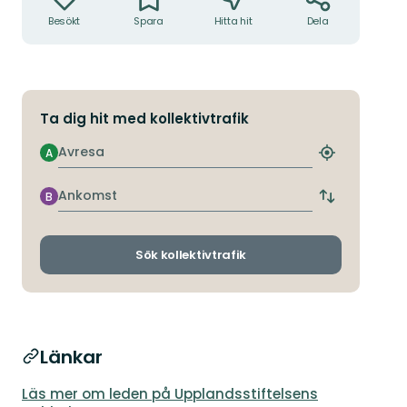
Besökt
Spara
Hitta hit
Dela
Ta dig hit med kollektivtrafik
Avresa
A
Hitta
närmaste
hållplats
Ankomst
B
Byt
avgångs-
och
ankomsthållp
Sök kollektivtrafik
Länkar
Läs mer om leden på Upplandsstiftelsens