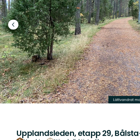
Föregående
bild
Lättvandrat mo
Upplandsleden, etapp 29, Båls