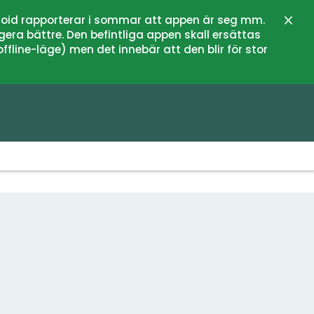
oid rapporterar i sommar att appen är seg mm.
Stän
gera bättre. Den befintliga appen skall ersättas
fline-läge) men det innebär att den blir för stor