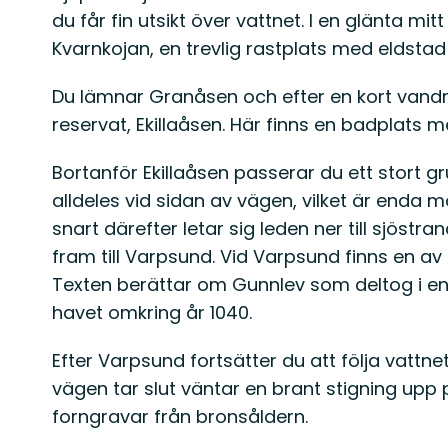
du får fin utsikt över vattnet. I en glänta mit
Kvarnkojan, en trevlig rastplats med eldstad
Du lämnar Granåsen och efter en kort vandr
reservat, Ekillaåsen. Här finns en badplats m
Bortanför Ekillaåsen passerar du ett stort gru
alldeles vid sidan av vägen, vilket är enda 
snart därefter letar sig leden ner till sjöstr
fram till Varpsund. Vid Varpsund finns en av
Texten berättar om Gunnlev som deltog i en v
havet omkring år 1040.
Efter Varpsund fortsätter du att följa vattn
vägen tar slut väntar en brant stigning upp
forngravar från bronsåldern.