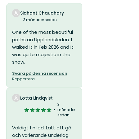
stjärnor
Sidhant Chaudhary
3 månader sedan
One of the most beautiful
paths on Upplandsleden. I
walked it in Feb 2026 and it
was quite majestic in the
snow.
Svara på denna recension
Rapportera
Lotta Lindqvist
3
5
månader
sedan
av
5
Väldigt fin led. Lätt att gå
stjärnor
och varierande underlag