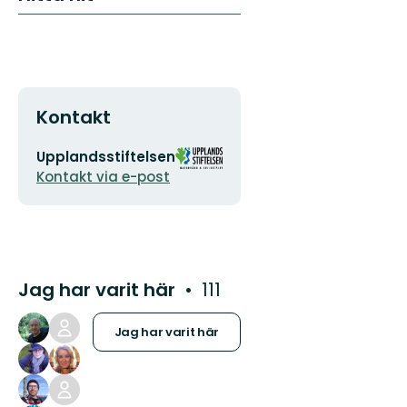
Kontakt
E-
Organisationens
Upplandsstiftelsen
postadress
logotyp
Kontakt via e-post
Jag har varit här
111
Jag har varit här