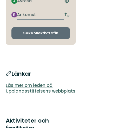
Avresa
A
Hitta
närmaste
hållplats
Ankomst
B
Byt
avgångs-
och
ankomsthållplatser
Sök kollektivtrafik
Länkar
Läs mer om leden på
Upplandsstiftelsens webbplats
Aktiviteter och