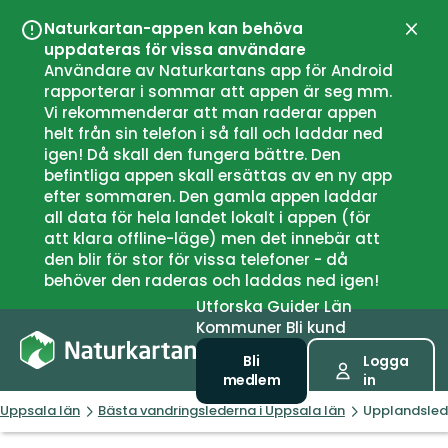
Naturkartan-appen kan behöva
Stän
uppdateras för vissa användare
Användare av Naturkartans app för Android
rapporterar i sommar att appen är seg mm.
Vi rekommenderar att man raderar appen
helt från sin telefon i så fall och laddar ned
igen! Då skall den fungera bättre. Den
befintliga appen skall ersättas av en ny app
efter sommaren. Den gamla appen laddar
all data för hela landet lokalt i appen (för
att klara offline-läge) men det innebär att
den blir för stor för vissa telefoner - då
behöver den raderas och laddas ned igen!
Utforska
Guider
Län
Kommuner
Bli kund
Bli
Logga
medlem
in
Uppsala län
Bästa vandringslederna i Uppsala län
Upplandslede