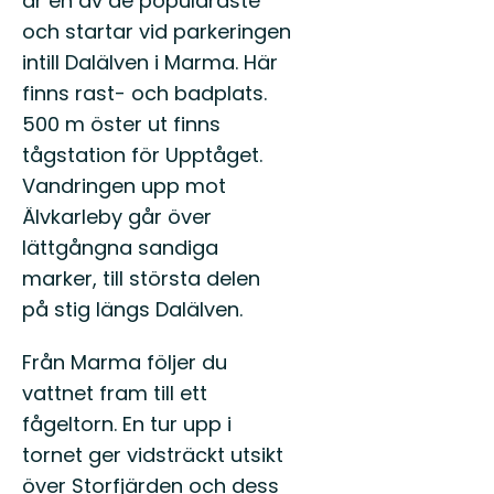
är en av de populäraste
lå...
och startar vid parkeringen
intill Dalälven i Marma. Här
finns rast- och badplats.
500 m öster ut finns
tågstation för Upptåget.
Vandringen upp mot
Älvkarleby går över
lättgångna sandiga
marker, till största delen
på stig längs Dalälven.
Från Marma följer du
vattnet fram till ett
fågeltorn. En tur upp i
tornet ger vidsträckt utsikt
över Storfjärden och dess