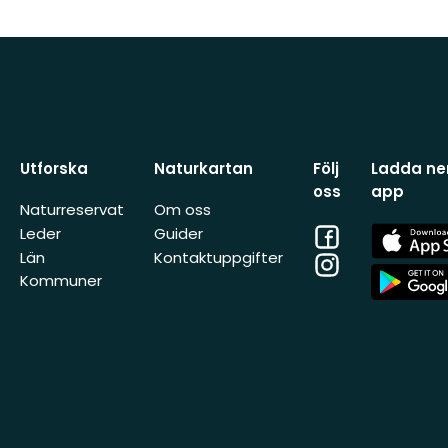
Utforska
Naturkartan
Följ
Ladda ner
oss
app
Naturreservat
Om oss
Facebook
App
Leder
Guider
Store
Län
Kontaktuppgifter
Instagram
App
Kommuner
Store