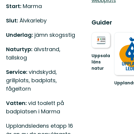
webbplats
Beskrivning
Start:
Marma
Slut:
Älvkarleby
Guider
Underlag:
jämn skogsstig
Naturtyp:
älvstrand,
Uppsala
tallskog
läns
natur
Service:
vindskydd,
Välkommen
ut
grillplats, badplats,
Uppland
i
fågeltorn
Välkomm
naturen
ut
i
på
Uppsala
Vatten:
vid toalett på
en
län!
badplatsen i Marma
vandring
längs
den
Upplandsledens etapp 16
55
mil