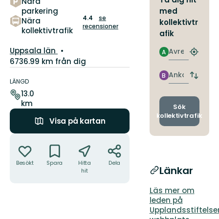
Nära
av
parkering
med
5
4.4
se
Nära
kollektivtr
stjärnor
recensioner
kollektivtrafik
afik
Län:
Uppsala län
Avresa
A
Hitta
6736.99 km från dig
närmas
Information
hållpla
Ankomst
B
Byt
om
LÄNGD
avgång
leden
13.0
och
km
ankomst
Sök
kollektivtrafik
Visa på kartan
Åtgärder
Besökt
Spara
Hitta
Dela
Länkar
hit
Läs mer om
leden på
Upplandsstiftelse