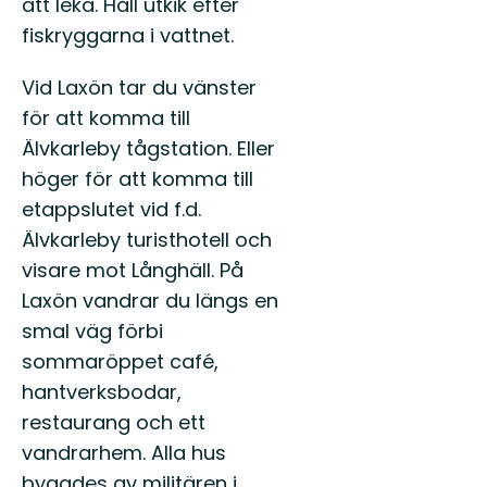
att leka. Håll utkik efter
fiskryggarna i vattnet.
Vid Laxön tar du vänster
för att komma till
Älvkarleby tågstation. Eller
höger för att komma till
etappslutet vid f.d.
Älvkarleby turisthotell och
visare mot Långhäll. På
Laxön vandrar du längs en
smal väg förbi
sommaröppet café,
hantverksbodar,
restaurang och ett
vandrarhem. Alla hus
byggdes av militären i