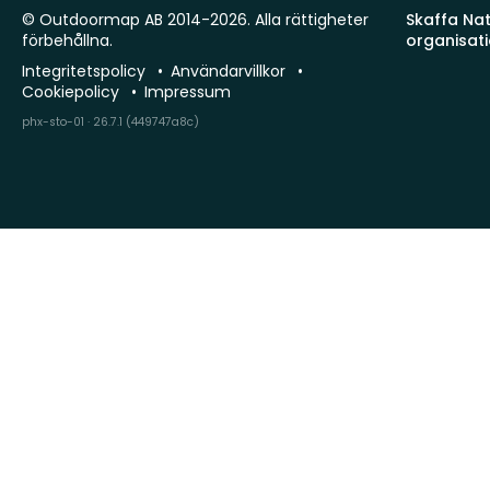
© Outdoormap AB 2014-2026. Alla rättigheter
Skaffa Natu
förbehållna.
organisat
Integritetspolicy
Användarvillkor
Cookiepolicy
Impressum
phx-sto-01 · 26.7.1 (449747a8c)