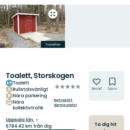
Gå
till
helskärmsläge
Toaletten
Toalett, Storskogen
Åtgärder
Toalett
av
Rullstolsvänligt
Besökt
Spara
Hitt
5
hit
Nära parkering
stjärnor
betygsätt
Nära
denna plats!
kollektivtrafik
Län:
Uppsala län
Ta dig hit
6784.42 km från dig