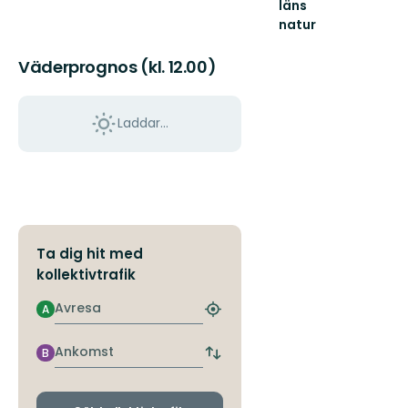
läns
natur
Välkommen
ut
Väderprognos (kl. 12.00)
i
naturen
i
Laddar...
Uppsala
län!
Ta dig hit med
kollektivtrafik
Avresa
A
Hitta
närmaste
hållplats
Ankomst
B
Byt
avgångs-
och