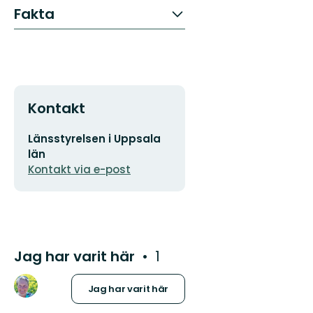
Fakta
Kontakt
E-
Länsstyrelsen i Uppsala
postadress
län
Kontakt via e-post
Jag har varit här
1
Jag har varit här