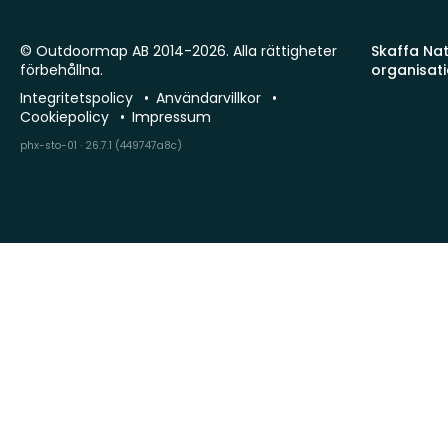
© Outdoormap AB 2014-2026. Alla rättigheter
Skaffa Natu
förbehållna.
organisat
Integritetspolicy
Användarvillkor
Cookiepolicy
Impressum
phx-sto-01 · 26.7.1 (449747a8c)