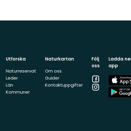
Utforska
Naturkartan
Följ
Ladda ner
oss
app
Naturreservat
Om oss
Facebook
App
Leder
Guider
Store
Län
Kontaktuppgifter
Instagram
App
Kommuner
Store