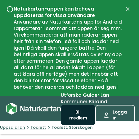
Naturkartan-appen kan behöva
Stän
uppdateras för vissa användare
Användare av Naturkartans app för Android
rapporterar i sommar att appen är seg mm.
Vi rekommenderar att man raderar appen
helt från sin telefon i så fall och laddar ned
igen! Då skall den fungera bättre. Den
befintliga appen skall ersättas av en ny app
efter sommaren. Den gamla appen laddar
all data för hela landet lokalt i appen (för
att klara offline-läge) men det innebär att
den blir för stor för vissa telefoner - då
behöver den raderas och laddas ned igen!
Utforska
Guider
Län
Kommuner
Bli kund
Bli
Logga
medlem
in
Uppsala län
Toalett
Toalett, Storskogen