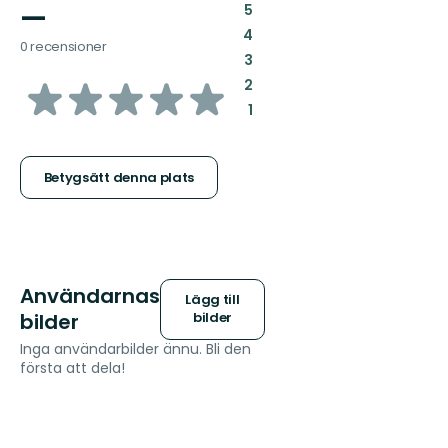
—
:
5
:
4
0 recensioner
:
3
av
:
2
:
1
5
stjärnor
Betygsätt denna plats
Användarnas
Lägg till
bilder
bilder
Inga användarbilder ännu. Bli den
första att dela!