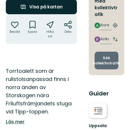
med
Visa på kartan
kollektivtr
afik
Åtgärder
Avresa
A
Hitta
Besökt
Spara
Hitta
Dela
närmas
hit
hållpla
Ankomst
B
Byt
avgång
och
ankomst
Sök
kollektivtrafik
Beskrivning
Torrtoalett som är
rullstolsanpassad finns i
norra änden av
Guider
Storskogen nära
Friluftsfrämjandets stuga
vid Tipp-toppen.
Läs mer
Uppsala