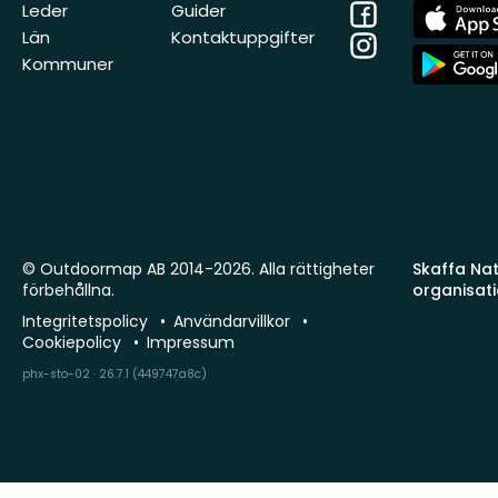
Facebook
App
Leder
Guider
Store
Län
Kontaktuppgifter
Instagram
App
Kommuner
Store
© Outdoormap AB 2014-2026. Alla rättigheter
Skaffa Natu
förbehållna.
organisat
Integritetspolicy
Användarvillkor
Cookiepolicy
Impressum
phx-sto-02 · 26.7.1 (449747a8c)