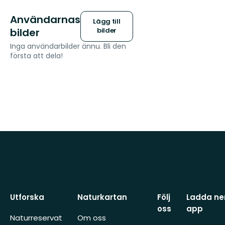
Användarnas
Lägg till
bilder
bilder
Inga användarbilder ännu. Bli den
första att dela!
Utforska
Naturkartan
Följ
Ladda ner
oss
app
Naturreservat
Om oss