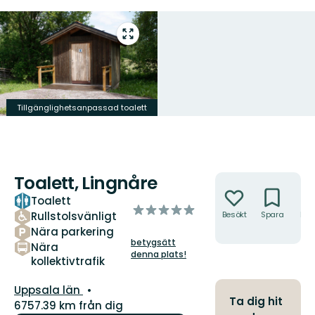
Gå
till
helskärmsläge
Tillgänglighetsanpassad toalett
Toalett, Lingnåre
Åtgärder
Toalett
av
Rullstolsvänligt
Besökt
Spara
Hitt
5
hit
Nära parkering
stjärnor
betygsätt
Nära
denna plats!
kollektivtrafik
Län:
Uppsala län
Ta dig hit
6757.39 km från dig