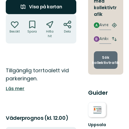
med
Visa på kartan
kollektivtr
afik
Åtgärder
Avresa
A
Hitta
Besökt
Spara
Hitta
Dela
närmas
hit
hållpla
Ankomst
B
Byt
avgång
och
ankomst
Sök
kollektivtrafik
Beskrivning
Tillgänglig torrtoalett vid
parkeringen.
Läs mer
Guider
Väderprognos (kl. 12.00)
Uppsala