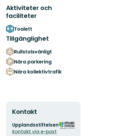
Aktiviteter och
faciliteter
Toalett
Tillgänglighet
Rullstolsvänligt
Nära parkering
Nära kollektivtrafik
Kontakt
E-
Organisationens
Upplandsstiftelsen
postadress
logotyp
Kontakt via e-post