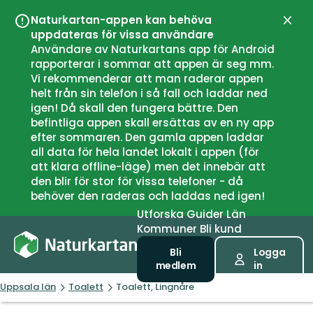
Naturkartan-appen kan behöva
Stän
uppdateras för vissa användare
Användare av Naturkartans app för Android
rapporterar i sommar att appen är seg mm.
Vi rekommenderar att man raderar appen
helt från sin telefon i så fall och laddar ned
igen! Då skall den fungera bättre. Den
befintliga appen skall ersättas av en ny app
efter sommaren. Den gamla appen laddar
all data för hela landet lokalt i appen (för
att klara offline-läge) men det innebär att
den blir för stor för vissa telefoner - då
behöver den raderas och laddas ned igen!
Utforska
Guider
Län
Kommuner
Bli kund
Bli
Logga
medlem
in
Uppsala län
Toalett
Toalett, Lingnåre