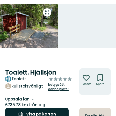
Gå
till
helskärmsläge
Toalett, Hjällsjön
Åtgärder
av
Toalett
5
Besökt
Spara
Hitt
betygsätt
Rullstolsvänligt
hit
stjärnor
denna plats!
Län:
Uppsala län
6735.78 km från dig
Visa på kartan
Ta dig hit