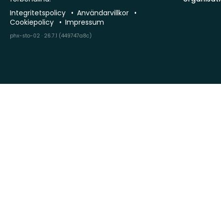
Integritetspolicy
Användarvillkor
Cookiepolicy
Impressum
phx-sto-02 · 26.7.1 (449747a8c)