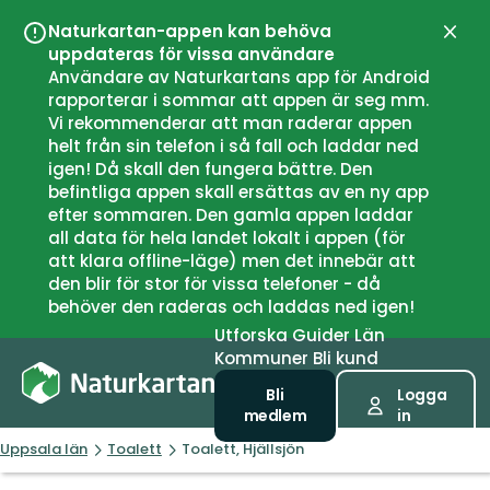
Naturkartan-appen kan behöva
Stän
uppdateras för vissa användare
Användare av Naturkartans app för Android
rapporterar i sommar att appen är seg mm.
Vi rekommenderar att man raderar appen
helt från sin telefon i så fall och laddar ned
igen! Då skall den fungera bättre. Den
befintliga appen skall ersättas av en ny app
efter sommaren. Den gamla appen laddar
all data för hela landet lokalt i appen (för
att klara offline-läge) men det innebär att
den blir för stor för vissa telefoner - då
behöver den raderas och laddas ned igen!
Utforska
Guider
Län
Kommuner
Bli kund
Bli
Logga
medlem
in
Uppsala län
Toalett
Toalett, Hjällsjön