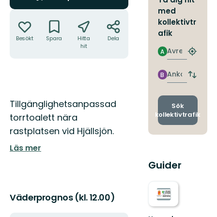
med
Åtgärder
kollektivtr
afik
Besökt
Spara
Hitta
Dela
hit
Avresa
A
Hitta
närmas
hållpla
Ankomst
B
Byt
avgång
och
Beskrivning
Tillgänglighetsanpassad
ankomst
Sök
kollektivtrafik
torrtoalett nära
rastplatsen vid Hjällsjön.
Läs mer
Guider
Väderprognos (kl. 12.00)