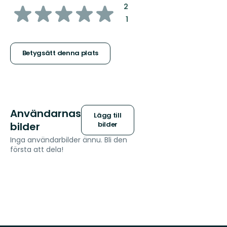
av
:
2
:
1
5
stjärnor
Betygsätt denna plats
Användarnas
Lägg till
bilder
bilder
Inga användarbilder ännu. Bli den
första att dela!