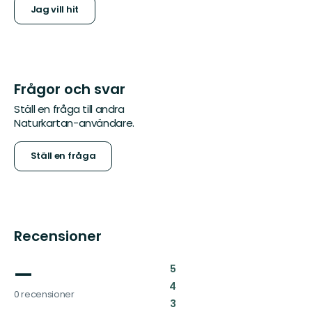
Jag vill hit
Frågor och svar
Ställ en fråga till andra
Naturkartan-användare.
Ställ en fråga
Recensioner
—
:
5
:
4
0 recensioner
:
3