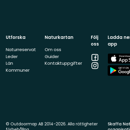
Utforska
Naturkartan
Följ
Ladda ner
oss
app
Naturreservat
Om oss
Facebook
App
Leder
Guider
Store
Län
Kontaktuppgifter
Instagram
App
Kommuner
Store
© Outdoormap AB 2014-2026. Alla rättigheter
Skaffa Natu
förbehållna.
organisat