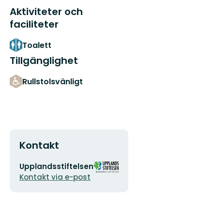
Aktiviteter och
faciliteter
Toalett
Tillgänglighet
Rullstolsvänligt
Kontakt
E-
Organisationens
Upplandsstiftelsen
postadress
logotyp
Kontakt via e-post