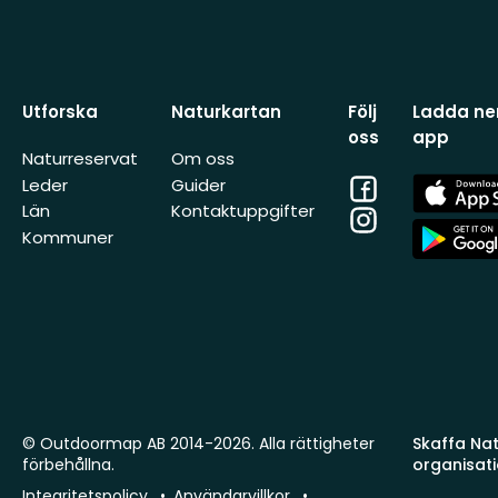
Utforska
Naturkartan
Följ
Ladda ner
oss
app
Naturreservat
Om oss
Facebook
App
Leder
Guider
Store
Län
Kontaktuppgifter
Instagram
App
Kommuner
Store
© Outdoormap AB 2014-2026. Alla rättigheter
Skaffa Natu
förbehållna.
organisat
Integritetspolicy
Användarvillkor