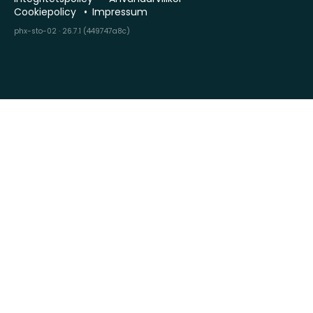
Cookiepolicy
Impressum
phx-sto-02 · 26.7.1 (449747a8c)