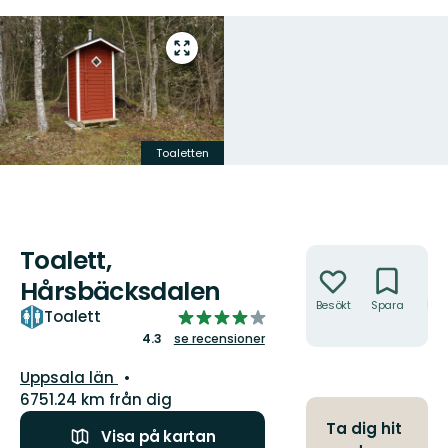
Gå
till
helskärmsläge
Toaletten
Toalett,
Åtgärder
Hårsbäcksdalen
Besökt
Spara
Hitt
4.254224834680382
Toalett
hit
av
4.3
se recensioner
5
Län:
Uppsala län
stjärnor
6751.24 km från dig
Ta dig hit
Visa på kartan