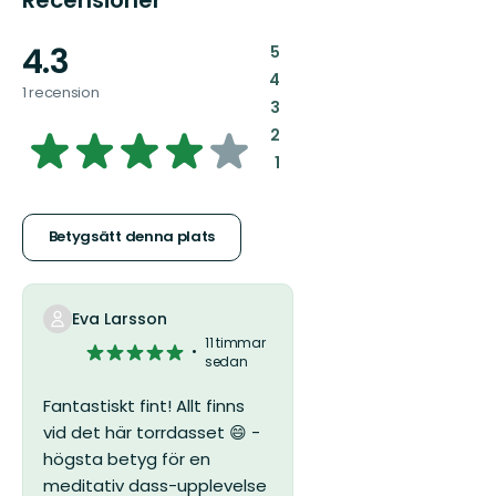
Recensioner
4.3
:
5
:
4
1 recension
:
3
4.254224834680382
:
2
:
1
av
5
Betygsätt denna plats
stjärnor
Eva Larsson
11 timmar
5
sedan
av
5
Fantastiskt fint! Allt finns
stjärnor
vid det här torrdasset 😄 -
högsta betyg för en
meditativ dass-upplevelse