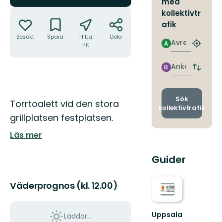
med
Åtgärder
kollektivtr
afik
Besökt
Spara
Hitta
Dela
Avresa
A
hit
Hitta
närmas
hållpla
Ankomst
B
Byt
avgång
och
ankomst
Sök
Beskrivning
Torrtoalett vid den stora
kollektivtrafik
grillplatsen festplatsen.
Läs mer
Guider
Väderprognos (kl. 12.00)
Uppsala
Laddar...