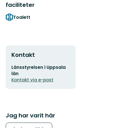
faciliteter
Toalett
Kontakt
E-
Länsstyrelsen i Uppsala
postadress
län
Kontakt via e-post
Jag har varit här