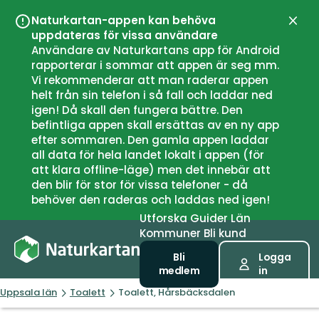
Naturkartan-appen kan behöva
Stän
uppdateras för vissa användare
Användare av Naturkartans app för Android
rapporterar i sommar att appen är seg mm.
Vi rekommenderar att man raderar appen
helt från sin telefon i så fall och laddar ned
igen! Då skall den fungera bättre. Den
befintliga appen skall ersättas av en ny app
efter sommaren. Den gamla appen laddar
all data för hela landet lokalt i appen (för
att klara offline-läge) men det innebär att
den blir för stor för vissa telefoner - då
behöver den raderas och laddas ned igen!
Utforska
Guider
Län
Kommuner
Bli kund
Bli
Logga
medlem
in
Uppsala län
Toalett
Toalett, Hårsbäcksdalen