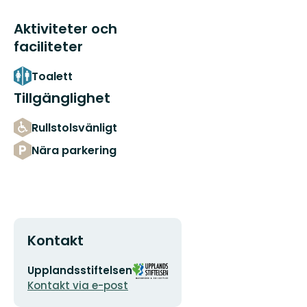
Aktiviteter och
faciliteter
Toalett
Tillgänglighet
Rullstolsvänligt
Nära parkering
Kontakt
E-
Organisationens
Upplandsstiftelsen
postadress
logotyp
Kontakt via e-post