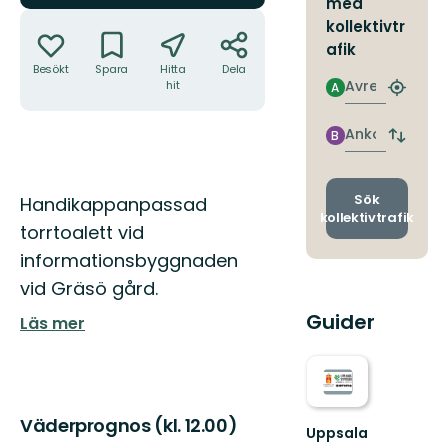
med
Åtgärder
kollektivtr
afik
Besökt
Spara
Hitta
Dela
Avresa
hit
A
Hitta
närmas
hållpla
Ankomst
B
Byt
avgång
och
ankomst
Beskrivning
Sök
Handikappanpassad
kollektivtrafik
torrtoalett vid
informationsbyggnaden
vid Gräsö gård.
Guider
Läs mer
Väderprognos (kl. 12.00)
Uppsala