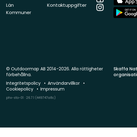
Store
Län
Kontaktuppgifter
Instagram
App
Kommuner
Store
© Outdoormap AB 2014-2026. Alla rättigheter
Skaffa Natu
förbehållna.
organisat
Integritetspolicy
Användarvillkor
Cookiepolicy
Impressum
phx-sto-01 · 26.7.1 (449747a8c)