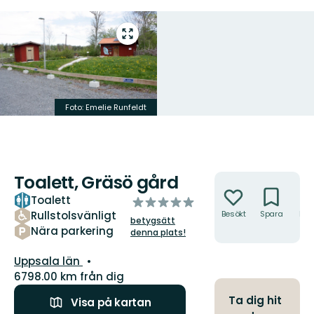
Gå
till
helskärmsläge
Foto: Emelie Runfeldt
Toalett, Gräsö gård
Åtgärder
Toalett
av
Rullstolsvänligt
Besökt
Spara
Hitt
5
betygsätt
hit
stjärnor
Nära parkering
denna plats!
Län:
Uppsala län
6798.00 km från dig
Ta dig hit
Visa på kartan