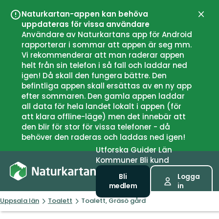
Naturkartan-appen kan behöva
Stän
uppdateras för vissa användare
Användare av Naturkartans app för Android
rapporterar i sommar att appen är seg mm.
Vi rekommenderar att man raderar appen
helt från sin telefon i så fall och laddar ned
igen! Då skall den fungera bättre. Den
befintliga appen skall ersättas av en ny app
efter sommaren. Den gamla appen laddar
all data för hela landet lokalt i appen (för
att klara offline-läge) men det innebär att
den blir för stor för vissa telefoner - då
behöver den raderas och laddas ned igen!
Utforska
Guider
Län
Kommuner
Bli kund
Bli
Logga
medlem
in
Uppsala län
Toalett
Toalett, Gräsö gård