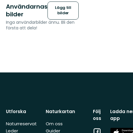
Användarnas
Lägg till
bilder
bilder
Inga användarbilder ännu. Bli den
första att dela!
Utforska
Naturkartan
Följ
Ladda ner
oss
app
Naturreservat
Om oss
Facebook
App
Leder
Guider