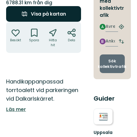
med
6788.31 km från dig
kollektivtr
Visa på kartan
afik
Åtgärder
Avresa
A
Hitta
närmas
hållpla
Besökt
Spara
Hitta
Dela
Ankomst
B
Byt
hit
avgång
och
ankomst
Sök
kollektivtrafik
Beskrivning
Handikappanpassad
torrtoalett vid parkeringen
Guider
vid Dalkarlskärret.
Läs mer
Uppsala