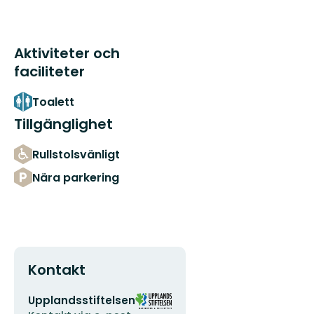
Aktiviteter och
faciliteter
Toalett
Tillgänglighet
Rullstolsvänligt
Nära parkering
Kontakt
E-
Organisationens
Upplandsstiftelsen