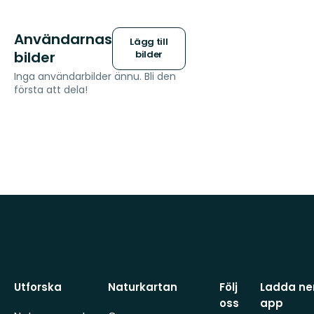
Användarnas
Lägg till
bilder
bilder
Inga användarbilder ännu. Bli den
första att dela!
Utforska
Naturkartan
Följ
Ladda ner
oss
app