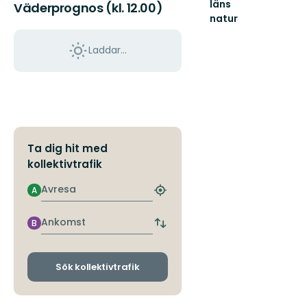
läns
Väderprognos (kl. 12.00)
natur
Välkommen
ut
Laddar...
i
naturen
i
Uppsala
län!
Ta dig hit med
kollektivtrafik
Avresa
A
Hitta
närmaste
hållplats
Ankomst
B
Byt
avgångs-
och
ankomsthållplatser
Sök kollektivtrafik