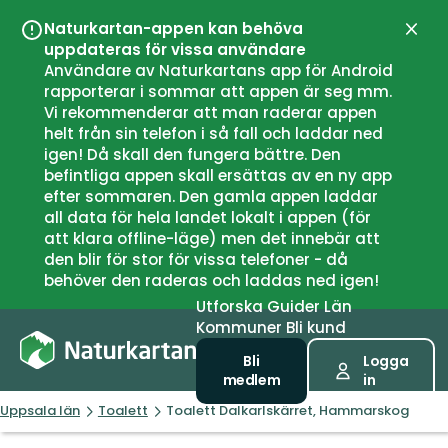
Naturkartan-appen kan behöva
Stän
uppdateras för vissa användare
Användare av Naturkartans app för Android
rapporterar i sommar att appen är seg mm.
Vi rekommenderar att man raderar appen
helt från sin telefon i så fall och laddar ned
igen! Då skall den fungera bättre. Den
befintliga appen skall ersättas av en ny app
efter sommaren. Den gamla appen laddar
all data för hela landet lokalt i appen (för
att klara offline-läge) men det innebär att
den blir för stor för vissa telefoner - då
behöver den raderas och laddas ned igen!
Utforska
Guider
Län
Kommuner
Bli kund
Bli
Logga
medlem
in
Uppsala län
Toalett
Toalett Dalkarlskärret, Hammarskog