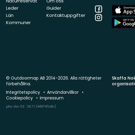
Naturreservat
Om oss
Facebook
App
Leder
Guider
Store
Län
Kontaktuppgifter
Instagram
App
Kommuner
Store
© Outdoormap AB 2014-2026. Alla rättigheter
Skaffa Natu
förbehållna.
organisat
Integritetspolicy
Användarvillkor
Cookiepolicy
Impressum
phx-sto-02 · 26.7.1 (449747a8c)