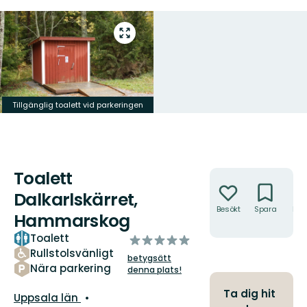
Gå
till
helskärmsläge
Tillgänglig toalett vid parkeringen
Toalett
Åtgärder
Dalkarlskärret,
Besökt
Spara
Hitt
Hammarskog
hit
Toalett
av
Rullstolsvänligt
5
betygsätt
stjärnor
Nära parkering
denna plats!
Ta dig hit
Län:
Uppsala län