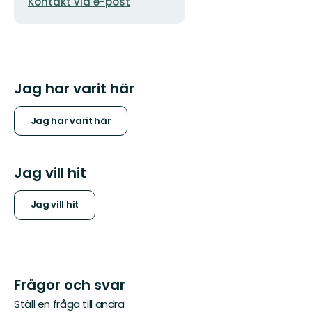
postadress
logotyp
Kontakt via e-post
Jag har varit här
Jag har varit här
Jag vill hit
Jag vill hit
Frågor och svar
Ställ en fråga till andra