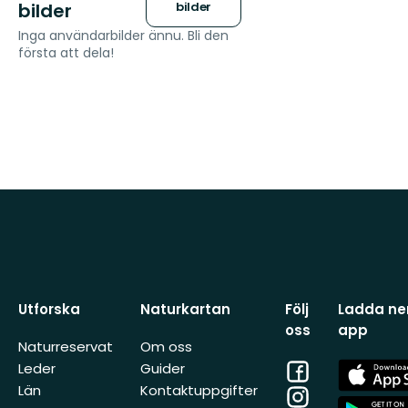
bilder
bilder
Inga användarbilder ännu. Bli den
första att dela!
Utforska
Naturkartan
Följ
Ladda ner
oss
app
Naturreservat
Om oss
Facebook
App
Leder
Guider
Store
Län
Kontaktuppgifter
Instagram
App