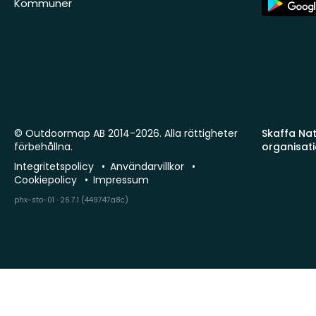
Kommuner
Store
© Outdoormap AB 2014-2026. Alla rättigheter
Skaffa Natu
förbehållna.
organisat
Integritetspolicy
Användarvillkor
Cookiepolicy
Impressum
phx-sto-01 · 26.7.1 (449747a8c)