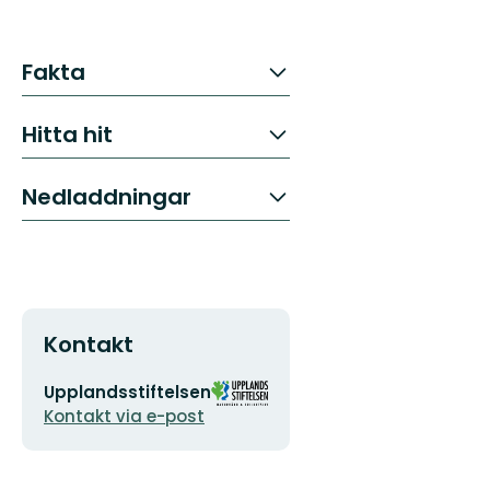
Fakta
Hitta hit
Nedladdningar
Kontakt
E-
Organisationens
Upplandsstiftelsen
postadress
logotyp
Kontakt via e-post