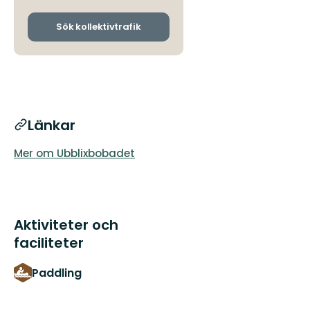
och
ankomsthållplatser
Sök kollektivtrafik
Länkar
Mer om Ubblixbobadet
Aktiviteter och
faciliteter
Paddling