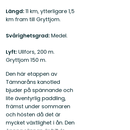
Beskrivning
Längd:
11 km, ytterligare 1,5
km fram till Gryttjom.
Svårighetsgrad:
Medel.
Lyft:
Ullfors, 200 m.
Gryttjom 150 m.
Den här etappen av
Tämnaråns kanotled
bjuder på spännande och
lite äventyrlig paddling,
främst under sommaren
och hösten då det är
mycket växtlighet i ån. Den