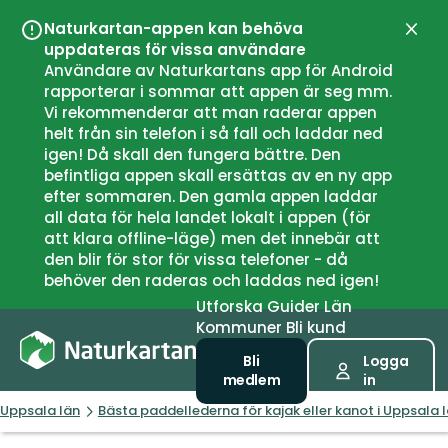
Naturkartan-appen kan behöva
Stän
uppdateras för vissa användare
Användare av Naturkartans app för Android
rapporterar i sommar att appen är seg mm.
Vi rekommenderar att man raderar appen
helt från sin telefon i så fall och laddar ned
igen! Då skall den fungera bättre. Den
befintliga appen skall ersättas av en ny app
efter sommaren. Den gamla appen laddar
all data för hela landet lokalt i appen (för
att klara offline-läge) men det innebär att
den blir för stor för vissa telefoner - då
behöver den raderas och laddas ned igen!
Utforska
Guider
Län
Kommuner
Bli kund
Bli
Logga
medlem
in
Uppsala län
Bästa paddellederna för kajak eller kanot i Uppsala 