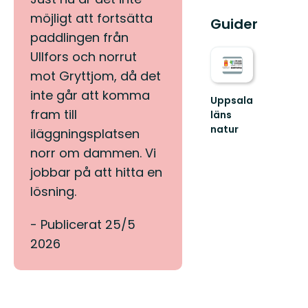
möjligt att fortsätta
Guider
paddlingen från
Ullfors och norrut
mot Gryttjom, då det
inte går att komma
Uppsala
fram till
läns
natur
iläggningsplatsen
Välkommen
norr om dammen. Vi
ut
i
jobbar på att hitta en
naturen
lösning.
i
Uppsala
län!
- Publicerat 25/5
2026