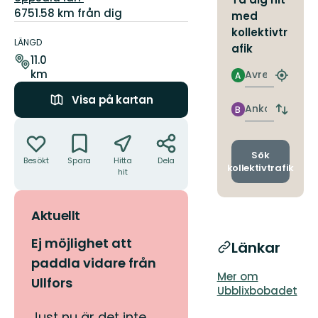
6751.58 km från dig
med
Information
kollektivtr
om
LÄNGD
afik
leden
11.0
km
Avresa
A
Hitta
närmas
Visa på kartan
hållpla
Ankomst
B
Byt
Åtgärder
avgång
och
ankomst
Sök
Besökt
Spara
Hitta
Dela
kollektivtrafik
hit
Aktuellt
Ej möjlighet att
Länkar
paddla vidare från
Mer om
Ullfors
Ubblixbobadet
Just nu är det inte