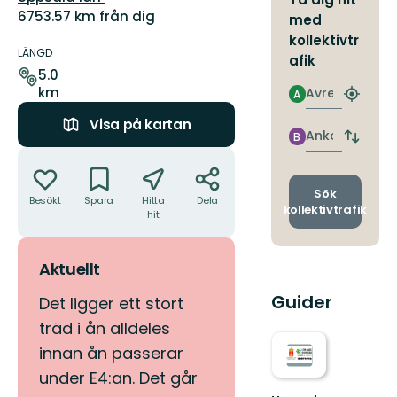
6753.57 km från dig
med
Information
kollektivtr
om
LÄNGD
afik
leden
5.0
km
Avresa
A
Hitta
närmas
Visa på kartan
hållpla
Ankomst
B
Byt
Åtgärder
avgång
och
ankomst
Sök
Besökt
Spara
Hitta
Dela
kollektivtrafik
hit
Aktuellt
Guider
Det ligger ett stort
träd i ån alldeles
innan ån passerar
under E4:an. Det går