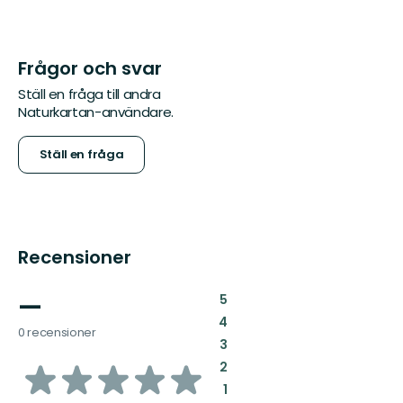
Frågor och svar
Ställ en fråga till andra
Naturkartan-användare.
Ställ en fråga
Recensioner
—
:
5
:
4
0 recensioner
:
3
av
:
2
:
1