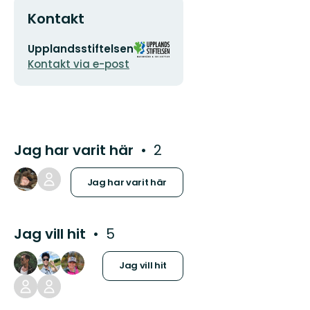
Kontakt
E-
Organisationens
Upplandsstiftelsen
postadress
logotyp
Kontakt via e-post
Jag har varit här
2
Jag har varit här
Jag vill hit
5
Jag vill hit