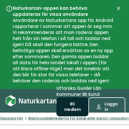
Naturkartan-appen kan behöva
Stän
uppdateras för vissa användare
Användare av Naturkartans app för Android
rapporterar i sommar att appen är seg mm.
Vi rekommenderar att man raderar appen
helt från sin telefon i så fall och laddar ned
igen! Då skall den fungera bättre. Den
befintliga appen skall ersättas av en ny app
efter sommaren. Den gamla appen laddar
all data för hela landet lokalt i appen (för
att klara offline-läge) men det innebär att
den blir för stor för vissa telefoner - då
behöver den raderas och laddas ned igen!
Utforska
Guider
Län
Kommuner
Bli kund
Bli
Logga
medlem
in
Uppsala län
Bästa paddellederna för kajak eller kanot i Uppsala 