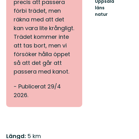
Uppsala
precis att passera
läns
förbi trädet, men
natur
räkna med att det
Välkommen
ut
kan vara lite krångligt.
i
Trädet kommer inte
naturen
i
att tas bort, men vi
Uppsala
försöker hålla öppet
län!
så att det går att
passera med kanot.
- Publicerat 29/4
2026.
Beskrivning
Längd:
5 km