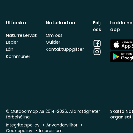
Utforska
Naturkartan
Följ
Ladda ner
oss
app
Naturreservat
Om oss
Facebook
App
Leder
Guider
Store
Län
Kontaktuppgifter
Instagram
App
Kommuner
Store
© Outdoormap AB 2014-2026. Alla rättigheter
Skaffa Natu
förbehållna.
organisat
Integritetspolicy
Användarvillkor
Cookiepolicy
Impressum