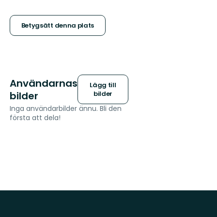
5
stjärnor
Betygsätt denna plats
Användarnas
Lägg till
bilder
bilder
Inga användarbilder ännu. Bli den
första att dela!