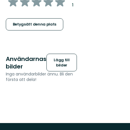
av
:
1
5
stjärnor
Betygsätt denna plats
Användarnas
Lägg till
bilder
bilder
Inga användarbilder ännu. Bli den
första att dela!