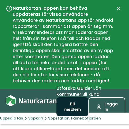
Naturkartan-appen kan behöva
Stän
uppdateras för vissa användare
Användare av Naturkartans app för Android
rapporterar i sommar att appen är seg mm.
Vi rekommenderar att man raderar appen
helt från sin telefon i så fall och laddar ned
igen! Då skall den fungera bättre. Den
befintliga appen skall ersättas av en ny app
efter sommaren. Den gamla appen laddar
all data för hela landet lokalt i appen (för
att klara offline-läge) men det innebär att
den blir för stor för vissa telefoner - då
behöver den raderas och laddas ned igen!
Utforska
Guider
Län
Kommuner
Bli kund
Bli
Logga
medlem
in
Uppsala län
Sopkärl
Sopstation, Färnebofjärden