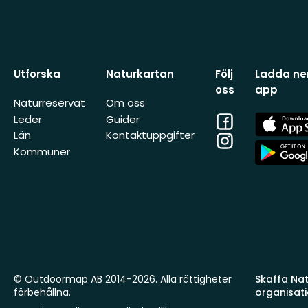
Utforska
Naturkartan
Följ
Ladda ner
oss
app
Naturreservat
Om oss
Facebook
App
Leder
Guider
Store
Län
Kontaktuppgifter
Instagram
App
Kommuner
Store
© Outdoormap AB 2014-2026. Alla rättigheter
Skaffa Natu
förbehållna.
organisat