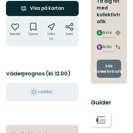
Ta dig hit
med
Visa på kartan
kollektivtr
Åtgärder
afik
Avresa
A
Besökt
Spara
Hitta
Dela
Hitta
hit
närmas
hållpla
Ankomst
B
Byt
avgång
och
ankomst
Sök
kollektivtrafik
Väderprognos (kl. 12.00)
Laddar...
Guider