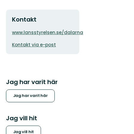
Kontakt
Adress
Organisationens
www.lansstyrelsen.se/dalarna
logotyp
E-
Kontakt via e-post
postadress
Jag har varit här
Jag har varit här
Jag vill hit
Jag vill hit