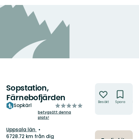
Sopstation,
Åtgärder
Färnebofjärden
Besökt
Spara
Hitt
av
Sopkärl
hit
5
betygsätt denna
plats!
stjärnor
Län:
Uppsala län
6728.72 km från dig