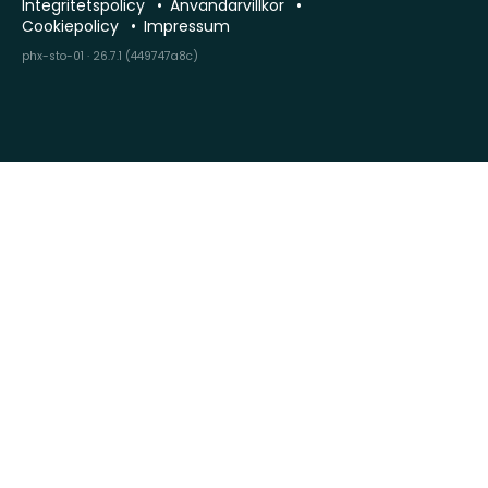
Integritetspolicy
Användarvillkor
Cookiepolicy
Impressum
phx-sto-01 · 26.7.1 (449747a8c)