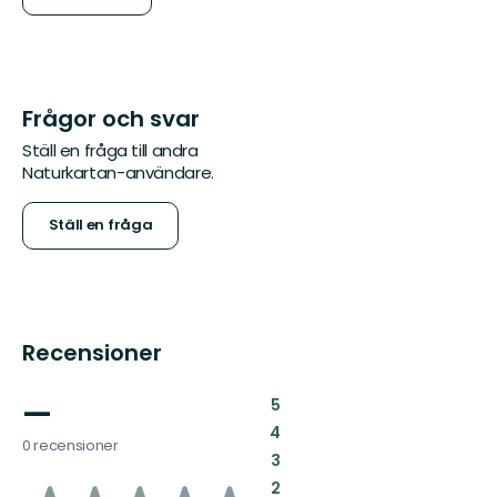
Frågor och svar
Ställ en fråga till andra
Naturkartan-användare.
Ställ en fråga
Recensioner
—
:
5
:
4
0 recensioner
:
3
:
2