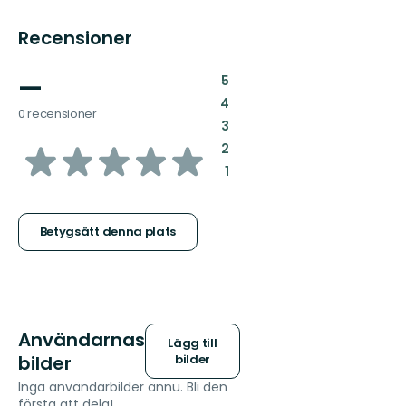
Recensioner
—
:
5
:
4
0 recensioner
:
3
av
:
2
:
1
5
stjärnor
Betygsätt denna plats
Användarnas
Lägg till
bilder
bilder
Inga användarbilder ännu. Bli den
första att dela!