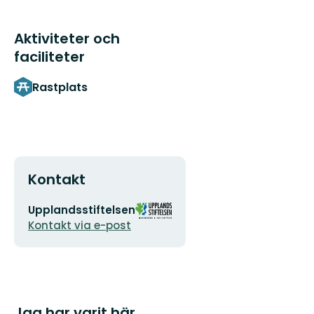
Aktiviteter och
faciliteter
Rastplats
Kontakt
E-
Organisationens
Upplandsstiftelsen
postadress
logotyp
Kontakt via e-post
Jag har varit här