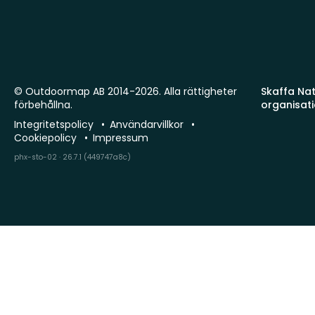
© Outdoormap AB 2014-2026. Alla rättigheter
Skaffa Natu
förbehållna.
organisat
Integritetspolicy
Användarvillkor
Cookiepolicy
Impressum
phx-sto-02 · 26.7.1 (449747a8c)