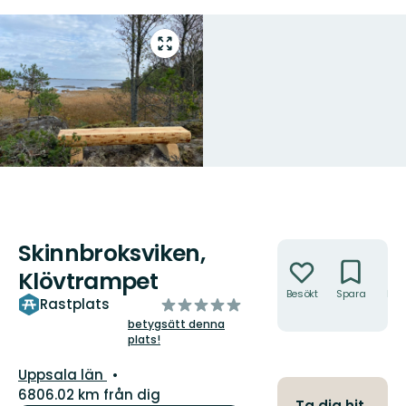
Gå
till
helskärmsläge
Skinnbroksviken,
Åtgärder
Klövtrampet
Besökt
Spara
Hitt
av
Rastplats
hit
5
betygsätt denna
plats!
stjärnor
Län:
Uppsala län
6806.02 km från dig
Ta dig hit