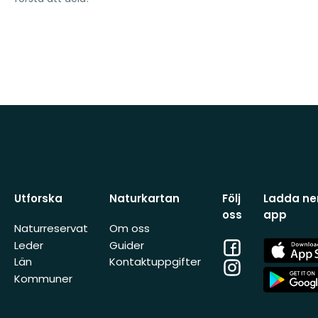
Utforska
Naturkartan
Följ
Ladda ner
oss
app
Naturreservat
Om oss
Facebook
App
Leder
Guider
Store
Län
Kontaktuppgifter
Instagram
App
Kommuner
Store