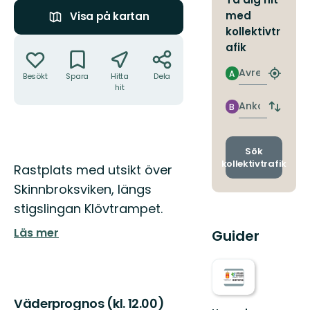
med
Visa på kartan
kollektivtr
Åtgärder
afik
Avresa
A
Besökt
Spara
Hitta
Dela
Hitta
hit
närmas
hållpla
Ankomst
B
Byt
avgång
och
ankomst
Sök
kollektivtrafik
Beskrivning
Rastplats med utsikt över
Skinnbroksviken, längs
stigslingan Klövtrampet.
Läs mer
Guider
Väderprognos (kl. 12.00)