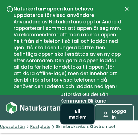
Naturkartan-appen kan behöva
Stän
uppdateras för vissa användare
Användare av Naturkartans app för Android
rapporterar i sommar att appen är seg mm.
Vi rekommenderar att man raderar appen
helt från sin telefon i så fall och laddar ned
igen! Då skall den fungera bättre. Den
befintliga appen skall ersättas av en ny app
efter sommaren. Den gamla appen laddar
all data för hela landet lokalt i appen (för
att klara offline-läge) men det innebär att
den blir för stor för vissa telefoner - då
behöver den raderas och laddas ned igen!
Utforska
Guider
Län
Kommuner
Bli kund
Bli
Logga
medlem
in
Uppsala län
Rastplats
Skinnbroksviken, Klövtrampet