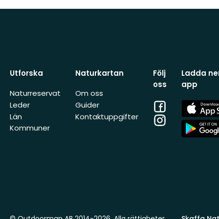
Utforska
Naturkartan
Följ
Ladda ner
oss
app
Naturreservat
Om oss
Facebook
App
Leder
Guider
Store
Län
Kontaktuppgifter
Instagram
App
Kommuner
Store
© Outdoormap AB 2014-2026. Alla rättigheter
Skaffa Natu