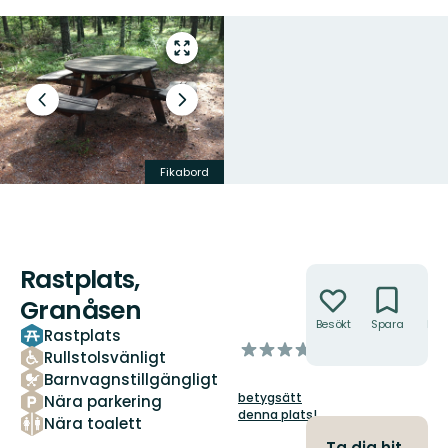
Gå
till
helskärmsläge
Föregående
Nästa
bild
bildspel
Fikabord
Tallstigen
Rastplats,
Åtgärder
Granåsen
Besökt
Spara
Hitt
Rastplats
hit
av
Rullstolsvänligt
5
Barnvagnstillgängligt
stjärnor
betygsätt
Nära parkering
denna plats!
Nära toalett
Ta dig hit