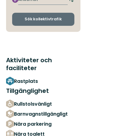
Byt
avgångs-
och
ankomsthållplatser
Sök kollektivtrafik
Aktiviteter och
faciliteter
Rastplats
Tillgänglighet
Rullstolsvänligt
Barnvagnstillgängligt
Nära parkering
Nära toalett