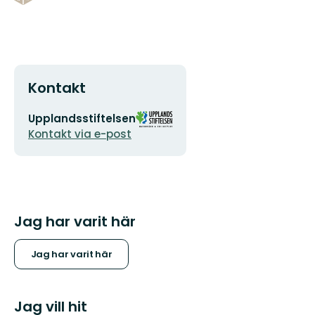
Kontakt
E-
Organisationens
Upplandsstiftelsen
postadress
logotyp
Kontakt via e-post
Jag har varit här
Jag har varit här
Jag vill hit