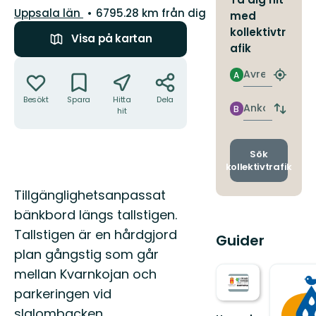
Län:
Uppsala län
6795.28 km från dig
med
kollektivtr
Visa på kartan
afik
Åtgärder
Avresa
A
Hitta
närmas
Besökt
Spara
Hitta
Dela
hållpla
Ankomst
B
hit
Byt
avgång
och
ankomst
Sök
kollektivtrafik
Beskrivning
Tillgänglighetsanpassat
bänkbord längs tallstigen.
Tallstigen är en hårdgjord
Guider
plan gångstig som går
mellan Kvarnkojan och
parkeringen vid
slalombacken.