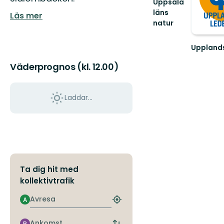
Uppsala
läns
Läs mer
natur
Välkommen
ut
Uppland
i
Välkomm
naturen
Väderprognos (kl. 12.00)
ut
i
på
Uppsala
en
län!
vandring
Laddar...
längs
den
55
mil
lå...
Ta dig hit med
kollektivtrafik
Avresa
A
Hitta
närmaste
hållplats
Ankomst
B