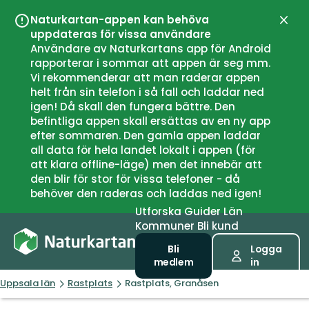
Naturkartan-appen kan behöva
Stän
uppdateras för vissa användare
Användare av Naturkartans app för Android
rapporterar i sommar att appen är seg mm.
Vi rekommenderar att man raderar appen
helt från sin telefon i så fall och laddar ned
igen! Då skall den fungera bättre. Den
befintliga appen skall ersättas av en ny app
efter sommaren. Den gamla appen laddar
all data för hela landet lokalt i appen (för
att klara offline-läge) men det innebär att
den blir för stor för vissa telefoner - då
behöver den raderas och laddas ned igen!
Utforska
Guider
Län
Kommuner
Bli kund
Bli
Logga
medlem
in
Uppsala län
Rastplats
Rastplats, Granåsen