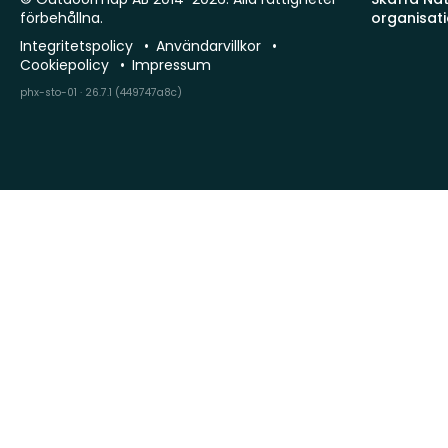
förbehållna.
organisat
Integritetspolicy
Användarvillkor
Cookiepolicy
Impressum
phx-sto-01 · 26.7.1 (449747a8c)