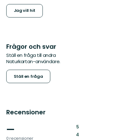
Jag vill hit
Frågor och svar
Ställ en fråga till andra
Naturkartan-användare.
Ställ en fråga
Recensioner
—
:
5
:
4
0 recensioner