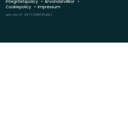
Integritetspolicy
Användarvillkor
Cookiepolicy
Impressum
phx-sto-01 · 26.7.1 (449747a8c)