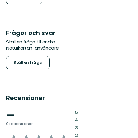
Frågor och svar
Ställ en fråga till andra
Naturkartan-användare.
Ställ en fråga
Recensioner
—
:
5
:
4
0 recensioner
:
3
:
2