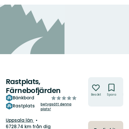
Rastplats,
Åtgärder
Färnebofjärden
Besökt
Spara
Hitt
av
Bänkbord
hit
5
betygsätt denna
Rastplats
plats!
stjärnor
Län:
Uppsala län
6728.74 km från dig