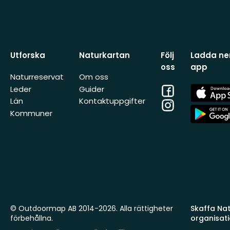
Utforska
Naturkartan
Följ
Ladda ner
oss
app
Naturreservat
Om oss
Facebook
App
Leder
Guider
Store
Län
Kontaktuppgifter
Instagram
App
Kommuner
Store
© Outdoormap AB 2014-2026. Alla rättigheter
Skaffa Natu
förbehållna.
organisat