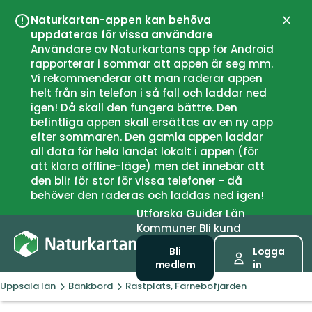
Naturkartan-appen kan behöva
Stän
uppdateras för vissa användare
Användare av Naturkartans app för Android
rapporterar i sommar att appen är seg mm.
Vi rekommenderar att man raderar appen
helt från sin telefon i så fall och laddar ned
igen! Då skall den fungera bättre. Den
befintliga appen skall ersättas av en ny app
efter sommaren. Den gamla appen laddar
all data för hela landet lokalt i appen (för
att klara offline-läge) men det innebär att
den blir för stor för vissa telefoner - då
behöver den raderas och laddas ned igen!
Utforska
Guider
Län
Kommuner
Bli kund
Bli
Logga
medlem
in
Uppsala län
Bänkbord
Rastplats, Färnebofjärden