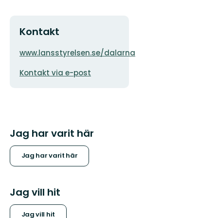
Kontakt
Adress
Organisationens
www.lansstyrelsen.se/dalarna
logotyp
E-
Kontakt via e-post
postadress
Jag har varit här
Jag har varit här
Jag vill hit
Jag vill hit