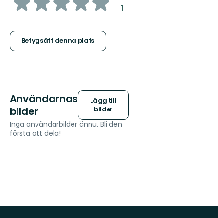
av
:
1
5
stjärnor
Betygsätt denna plats
Användarnas
Lägg till
bilder
bilder
Inga användarbilder ännu. Bli den
första att dela!