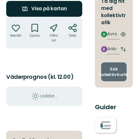
Ta dig hit
med
Visa på kartan
kollektivtr
Åtgärder
afik
Avresa
A
Besökt
Spara
Hitta
Dela
Hitta
hit
närmas
hållpla
Ankomst
B
Byt
avgång
och
ankomst
Sök
kollektivtrafik
Väderprognos (kl. 12.00)
Laddar...
Guider