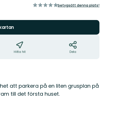
av
betygsätt denna plats!
5
stjärnor
 kartan
Hitta hit
Dela
ghet att parkera på en liten grusplan på
m till det första huset.