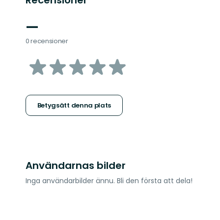
Recensioner
—
0 recensioner
av
5
stjärnor
Betygsätt denna plats
Användarnas bilder
Inga användarbilder ännu. Bli den första att dela!