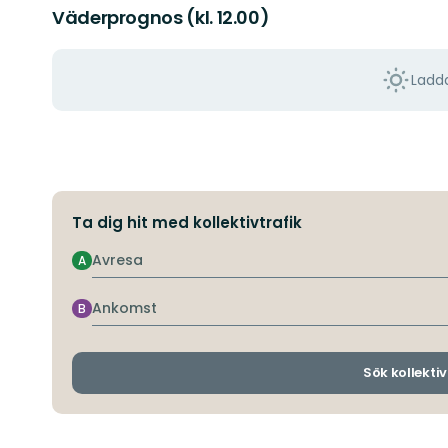
Väderprognos (kl. 12.00)
Ladda
Ta dig hit med kollektivtrafik
Avresa
A
Ankomst
B
Sök kollektiv