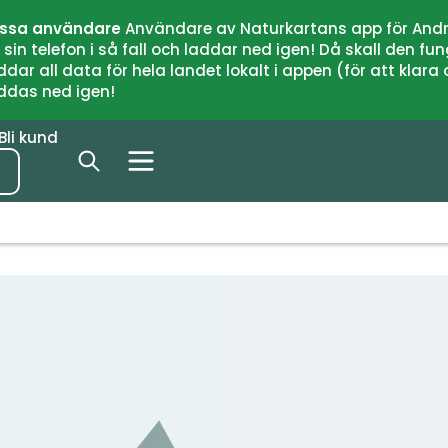
issa användare
Användare av Naturkartans app för Andr
n telefon i så fall och laddar ned igen! Då skall den fun
 all data för hela landet lokalt i appen (för att klara of
addas ned igen!
Bli kund