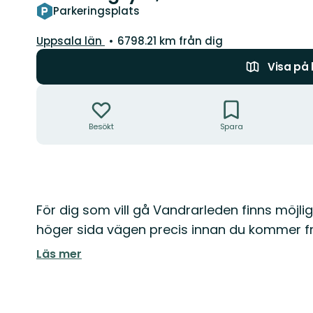
Parkeringsplats
Län:
Uppsala län
6798.21 km från dig
Visa på
Åtgärder
Besökt
Spara
Beskrivning
För dig som vill gå Vandrarleden finns möjli
höger sida vägen precis innan du kommer fra
Läs mer