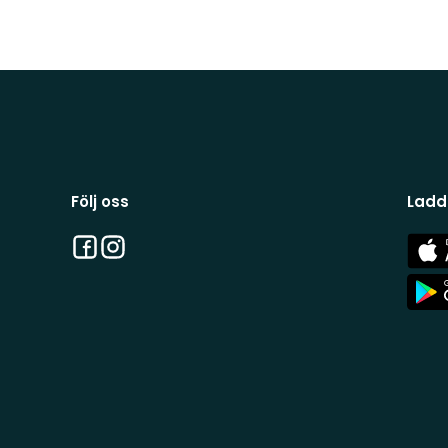
Följ oss
Ladd
Facebook
Instagram
App
Stor
App
Stor