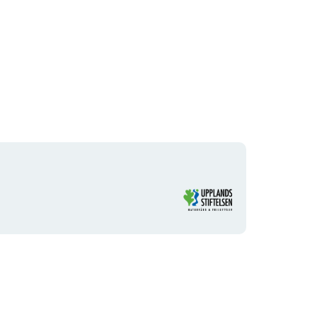
Organisationens
logotyp