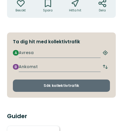
Besökt
Spara
Hitta hit
Dela
Ta dig hit med kollektivtrafik
Avresa
A
Hitta
närmaste
hållplats
Ankomst
B
Byt
avgångs-
och
ankomsthållp
Sök kollektivtrafik
Guider