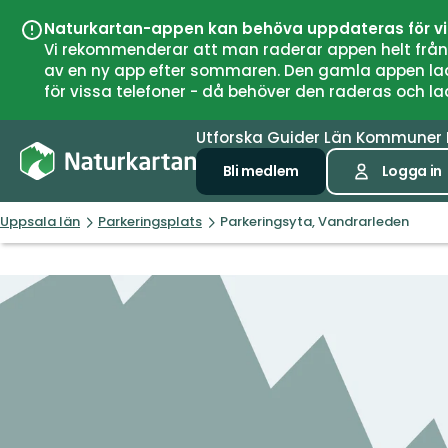
Naturkartan-appen kan behöva uppdateras för v
Vi rekommenderar att man raderar appen helt från si
av en ny app efter sommaren. Den gamla appen laddar
för vissa telefoner - då behöver den raderas och l
Utforska
Guider
Län
Kommuner
Bli medlem
Logga in
Uppsala län
Parkeringsplats
Parkeringsyta, Vandrarleden