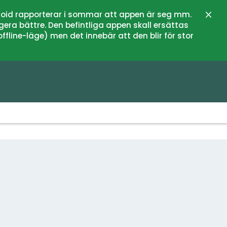
oid rapporterar i sommar att appen är seg mm.
Stän
gera bättre. Den befintliga appen skall ersättas
fline-läge) men det innebär att den blir för stor