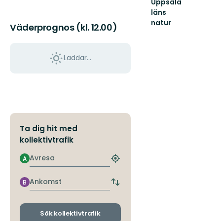
Uppsala
läns
natur
Väderprognos (kl. 12.00)
Välkommen
ut
i
Laddar...
naturen
i
Uppsala
län!
Ta dig hit med
kollektivtrafik
Avresa
A
Hitta
närmaste
hållplats
Ankomst
B
Byt
avgångs-
och
ankomsthållplatser
Sök kollektivtrafik