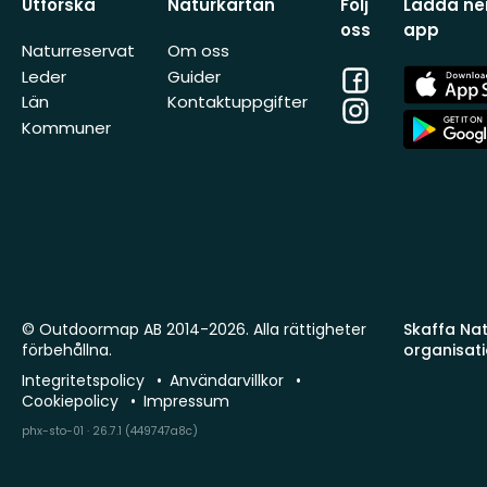
Utforska
Naturkartan
Följ
Ladda ner
oss
app
Naturreservat
Om oss
Facebook
App
Leder
Guider
Store
Län
Kontaktuppgifter
Instagram
App
Kommuner
Store
© Outdoormap AB 2014-2026. Alla rättigheter
Skaffa Natu
förbehållna.
organisat
Integritetspolicy
Användarvillkor
Cookiepolicy
Impressum
phx-sto-01 · 26.7.1 (449747a8c)