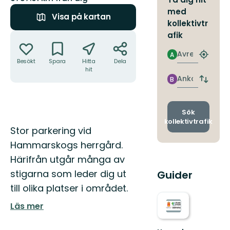
med
Visa på kartan
kollektivtr
Åtgärder
afik
Avresa
A
Hitta
Besökt
Spara
Hitta
Dela
närmas
hit
hållpla
Ankomst
B
Byt
avgång
och
ankomst
Sök
kollektivtrafik
Beskrivning
Stor parkering vid
Hammarskogs herrgård.
Härifrån utgår många av
stigarna som leder dig ut
Guider
till olika platser i området.
Läs mer