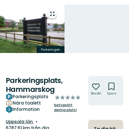
Gå
till
helskärmsläge
Parkeringen
Parkeringsplats,
Åtgärder
Hammarskog
Besökt
Spara
Hitt
Parkeringsplats
av
hit
Nära toalett
5
betygsätt
stjärnor
Information
denna plats!
Län:
Uppsala län
6787.61 km från dig
Ta dig hit