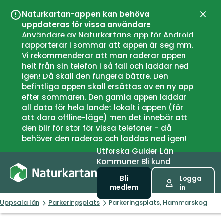
Naturkartan-appen kan behöva
Stän
uppdateras för vissa användare
Användare av Naturkartans app för Android
rapporterar i sommar att appen är seg mm.
Vi rekommenderar att man raderar appen
helt från sin telefon i så fall och laddar ned
igen! Då skall den fungera bättre. Den
befintliga appen skall ersättas av en ny app
efter sommaren. Den gamla appen laddar
all data för hela landet lokalt i appen (för
att klara offline-läge) men det innebär att
den blir för stor för vissa telefoner - då
behöver den raderas och laddas ned igen!
Utforska
Guider
Län
Kommuner
Bli kund
Bli
Logga
medlem
in
Uppsala län
Parkeringsplats
Parkeringsplats, Hammarskog