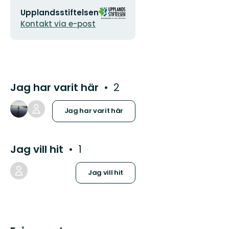
E-
Organisationens
Upplandsstiftelsen
postadress
logotyp
Kontakt via e-post
Jag har varit här
2
Jag har varit här
Jag vill hit
1
Jag vill hit