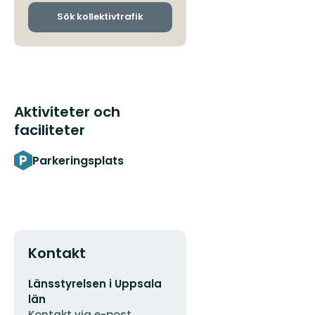
och
ankomsthållplatser
Sök kollektivtrafik
Aktiviteter och
faciliteter
Parkeringsplats
Kontakt
E-
Länsstyrelsen i Uppsala
postadress
län
Kontakt via e-post