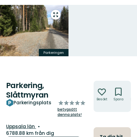
Gå
till
helskärmsläge
Parkeringen
Parkering,
Åtgärder
Slåttmyran
Besökt
Spara
Hitt
av
Parkeringsplats
hit
5
betygsätt
stjärnor
denna plats!
Län:
Uppsala län
6788.88 km från dig
Ta dig hit