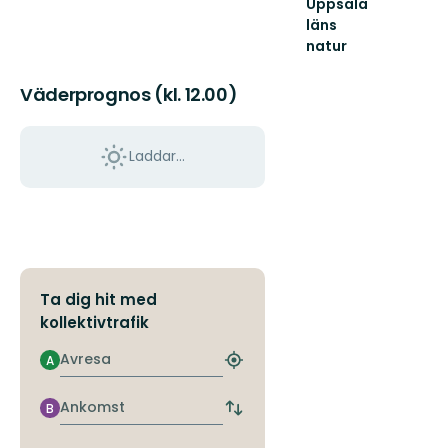
Uppsala
läns
natur
Välkommen
ut
Väderprognos (kl. 12.00)
i
naturen
i
Laddar...
Uppsala
län!
Ta dig hit med
kollektivtrafik
Avresa
A
Hitta
närmaste
hållplats
Ankomst
B
Byt
avgångs-