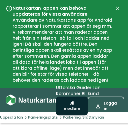
Naturkartan-appen kan behöva
Stän
uppdateras för vissa användare
Användare av Naturkartans app för Android
rapporterar i sommar att appen är seg mm.
Vi rekommenderar att man raderar appen
helt från sin telefon i så fall och laddar ned
igen! Då skall den fungera bättre. Den
befintliga appen skall ersättas av en ny app
efter sommaren. Den gamla appen laddar
all data för hela landet lokalt i appen (för
att klara offline-läge) men det innebär att
den blir för stor för vissa telefoner - då
behöver den raderas och laddas ned igen!
Utforska
Guider
Län
Kommuner
Bli kund
Bli
Logga
medlem
in
Uppsala län
Parkeringsplats
Parkering, Slåttmyran