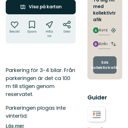
med
Visa på kartan
kollektivtr
Åtgärder
afik
Avresa
A
Besökt
Spara
Hitta
Dela
Hitta
hit
närmas
hållpla
Ankomst
B
Byt
avgång
och
ankomst
Sök
kollektivtrafik
Beskrivning
Parkering för 3-4 bilar. Från
parkeringen är det ca 100
m till stigen genom
reservatet.
Guider
Parkeringen plogas inte
vintertid.
Läs mer