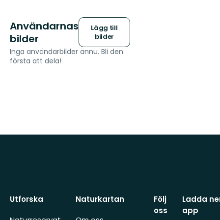
Användarnas
Lägg till
bilder
bilder
Inga användarbilder ännu. Bli den
första att dela!
Utforska
Naturkartan
Följ
Ladda ner
oss
app
Naturreservat
Om oss