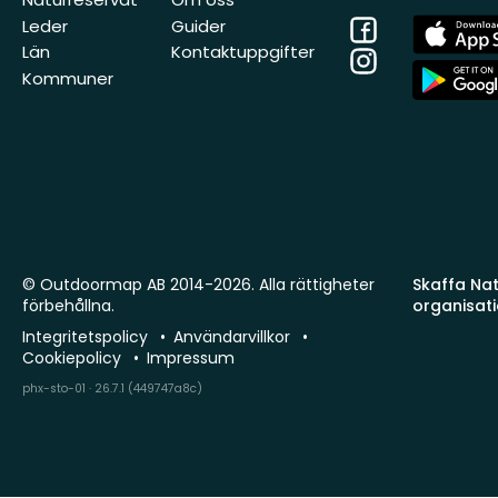
Facebook
App
Leder
Guider
Store
Län
Kontaktuppgifter
Instagram
App
Kommuner
Store
© Outdoormap AB 2014-2026. Alla rättigheter
Skaffa Natu
förbehållna.
organisat
Integritetspolicy
Användarvillkor
Cookiepolicy
Impressum
phx-sto-01 · 26.7.1 (449747a8c)