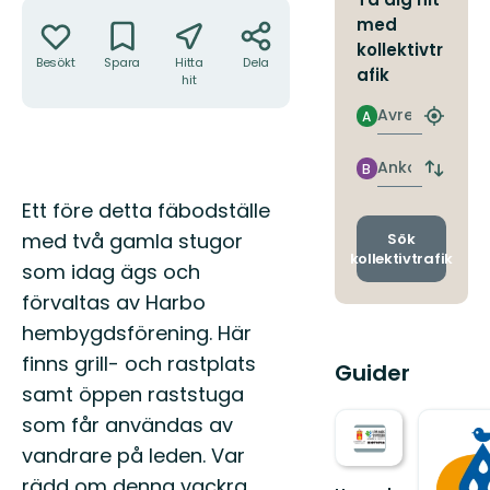
Åtgärder
med
kollektivtr
Besökt
Spara
Hitta
Dela
afik
hit
Avresa
A
Hitta
närmas
hållpla
Ankomst
B
Byt
avgång
Beskrivning
Ett före detta fäbodställe
och
ankomst
med två gamla stugor
Sök
kollektivtrafik
som idag ägs och
förvaltas av Harbo
hembygdsförening. Här
finns grill- och rastplats
Guider
samt öppen raststuga
som får användas av
vandrare på leden. Var
rädd om denna vackra