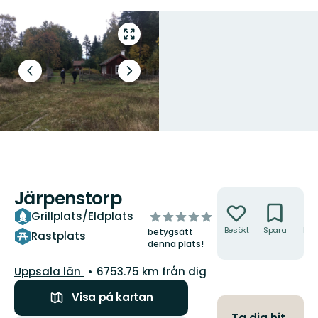
Gå
till
helskärmsläge
Föregående
Nästa
bild
bildspel
Järpenstorp
Åtgärder
av
Grillplats/Eldplats
5
Besökt
Spara
Hitt
betygsätt
Rastplats
hit
stjärnor
denna plats!
Län:
Uppsala län
6753.75 km från dig
Visa på kartan
Ta dig hit