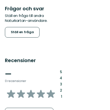
Frågor och svar
Ställ en fråga till andra
Naturkartan-användare.
Ställ en fråga
Recensioner
—
:
5
:
4
0 recensioner
:
3
av
:
2
:
1
5