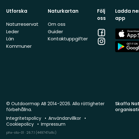
Utforska
Naturkartan
Följ
Ladda ner
oss
app
Naturreservat
Om oss
Facebook
App
Leder
Guider
Store
Län
Kontaktuppgifter
Instagram
App
Kommuner
Store
© Outdoormap AB 2014-2026. Alla rättigheter
Skaffa Natu
förbehållna.
organisat
Integritetspolicy
Användarvillkor
Cookiepolicy
Impressum
phx-sto-01 · 26.7.1 (449747a8c)