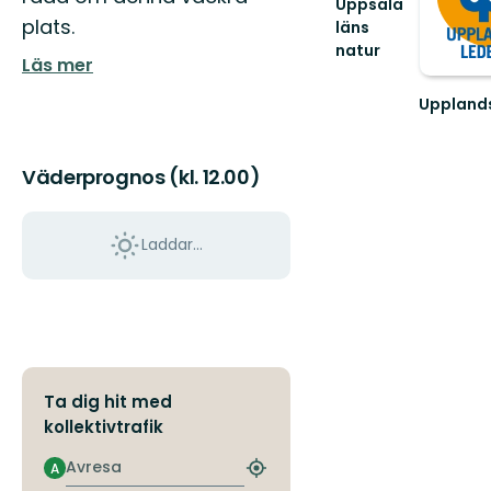
Uppsala
plats.
läns
natur
Läs mer
Välkommen
ut
Uppland
i
Välkomm
naturen
ut
i
på
Väderprognos (kl. 12.00)
Uppsala
en
län!
vandring
längs
Laddar...
den
55
mil
lå...
Ta dig hit med
kollektivtrafik
Avresa
A
Hitta