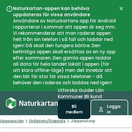
Naturkartan-appen kan behöva
Stän
uppdateras för vissa användare
Användare av Naturkartans app för Android
rapporterar i sommar att appen är seg mm.
Vi rekommenderar att man raderar appen
helt från sin telefon i så fall och laddar ned
igen! Då skall den fungera bättre. Den
befintliga appen skall ersättas av en ny app
efter sommaren. Den gamla appen laddar
all data för hela landet lokalt i appen (för
att klara offline-läge) men det innebär att
den blir för stor för vissa telefoner - då
behöver den raderas och laddas ned igen!
Utforska
Guider
Län
Kommuner
Bli kund
Bli
Logga
medlem
in
Uppsala län
Grillplats/Eldplats
Järpenstorp