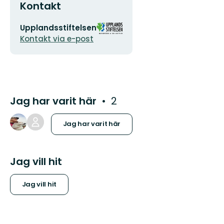
Kontakt
E-
Organisationens
Upplandsstiftelsen
postadress
logotyp
Kontakt via e-post
Jag har varit här
2
Jag har varit här
Jag vill hit
Jag vill hit