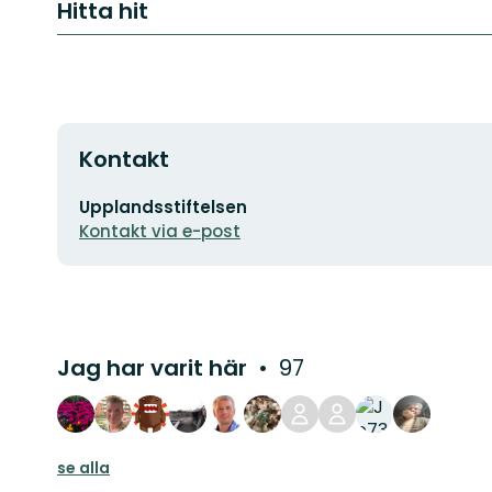
Hitta hit
Kontakt
E-
Upplandsstiftelsen
postadress
Kontakt via e-post
Jag har varit här
97
se alla