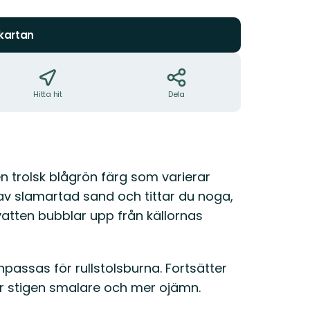
5
stjärnor
 kartan
Hitta hit
Dela
 en trolsk blågrön färg som varierar
 av slamartad sand och tittar du noga,
 vatten bubblar upp från källornas
npassas för rullstolsburna. Fortsätter
, är stigen smalare och mer ojämn.