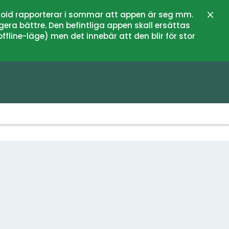
oid rapporterar i sommar att appen är seg mm.
Stän
gera bättre. Den befintliga appen skall ersättas
fline-läge) men det innebär att den blir för stor