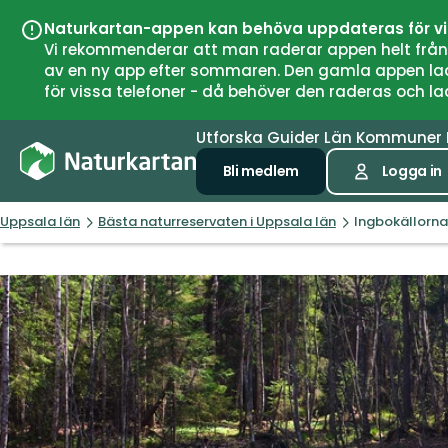
Naturkartan-appen kan behöva uppdateras för v
Vi rekommenderar att man raderar appen helt från si
av en ny app efter sommaren. Den gamla appen laddar
för vissa telefoner - då behöver den raderas och l
Utforska
Guider
Län
Kommuner
Bli medlem
Logga in
Uppsala län
Bästa naturreservaten i Uppsala län
Ingbokällorna