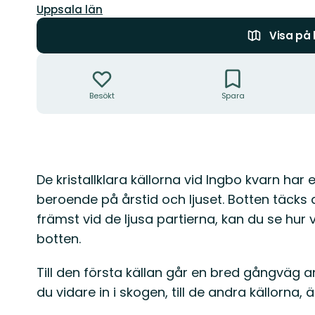
Län:
Uppsala län
Visa på
Åtgärder
Besökt
Spara
Beskrivning
De kristallklara källorna vid Ingbo kvarn har
beroende på årstid och ljuset. Botten täcks
främst vid de ljusa partierna, kan du se hur
botten.
Till den första källan går en bred gångväg a
du vidare in i skogen, till de andra källorna