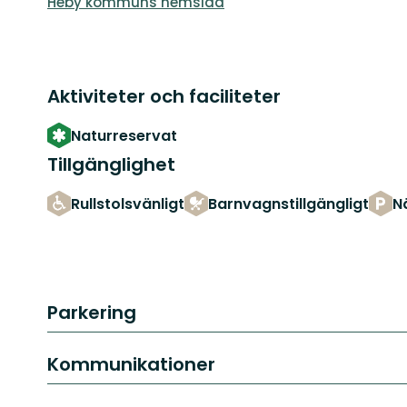
Heby kommuns hemsida
Aktiviteter och faciliteter
Naturreservat
Tillgänglighet
Rullstolsvänligt
Barnvagnstillgängligt
N
Parkering
Kommunikationer