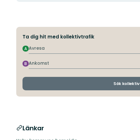
Ta dig hit med kollektivtrafik
Avresa
A
Ankomst
B
Sök kollektiv
Länkar