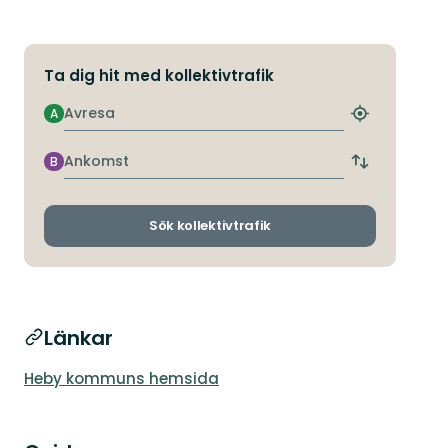
Ta dig hit med kollektivtrafik
Avresa
A
Hitta
närmaste
hållplats
Ankomst
B
Byt
avgångs-
och
ankomsthållp
Sök kollektivtrafik
Länkar
Heby kommuns hemsida