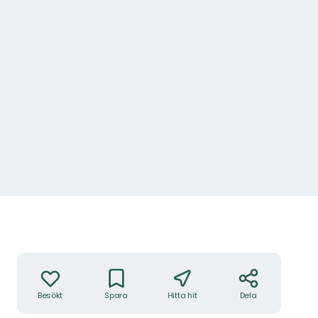
Åtgärder
Besökt
Spara
Hitta hit
Dela