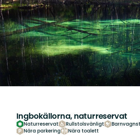
Ingbokällorna, naturreservat
Naturreservat
Rullstolsvänligt
Barnvagnst
Nära parkering
Nära toalett