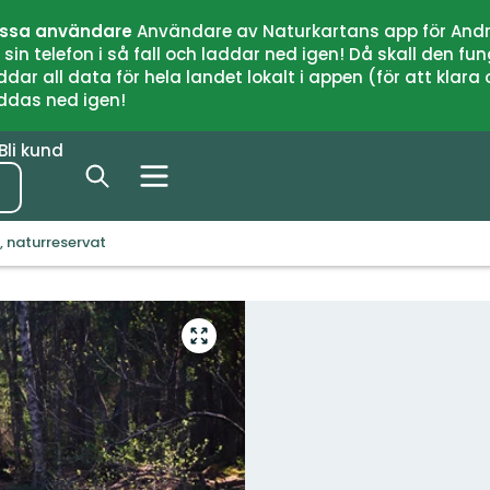
issa användare
Användare av Naturkartans app för Andr
n telefon i så fall och laddar ned igen! Då skall den fun
 all data för hela landet lokalt i appen (för att klara of
addas ned igen!
Bli kund
, naturreservat
Gå
till
helskärmsläge