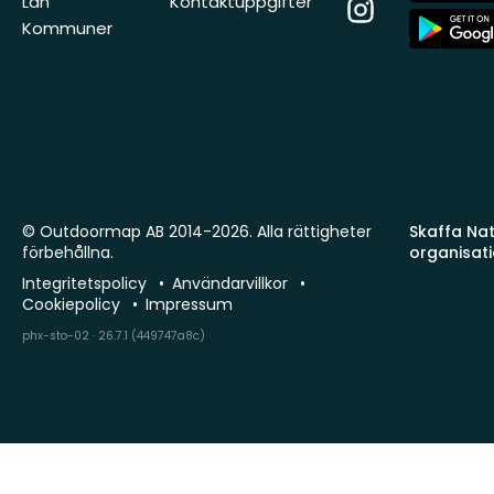
Län
Kontaktuppgifter
Instagram
App
Kommuner
Store
© Outdoormap AB 2014-2026. Alla rättigheter
Skaffa Natu
förbehållna.
organisat
Integritetspolicy
Användarvillkor
Cookiepolicy
Impressum
phx-sto-02 · 26.7.1 (449747a8c)