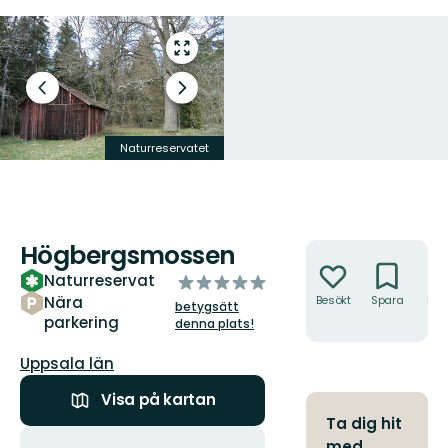
Gå
till
helskärmsläge
Föregående
Nästa
bild
bildspel
Naturreservatet
Högbergsmossen
Högbergsmossen
Åtgärder
Naturreservat
av
5
Nära
Besökt
Spara
Hitt
betygsätt
hit
parkering
stjärnor
denna plats!
Län:
Uppsala län
Visa på kartan
Ta dig hit
Åtgärder
med