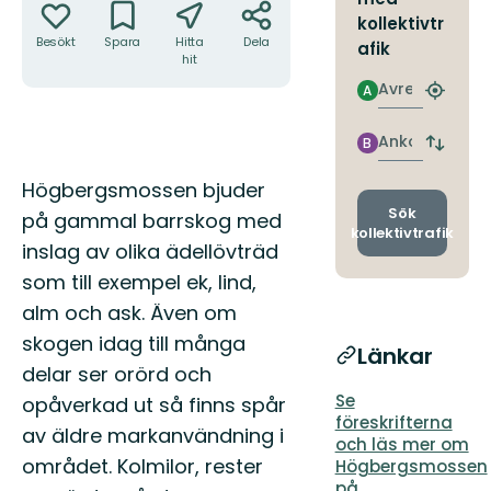
kollektivtr
Besökt
Spara
Hitta
Dela
afik
hit
Avresa
A
Hitta
närmas
hållpla
Ankomst
B
Byt
avgång
Beskrivning
Högbergsmossen bjuder
och
ankomst
Sök
på gammal barrskog med
kollektivtrafik
inslag av olika ädellövträd
som till exempel ek, lind,
alm och ask. Även om
skogen idag till många
Länkar
delar ser orörd och
Se
opåverkad ut så finns spår
föreskrifterna
av äldre markanvändning i
och läs mer om
området. Kolmilor, rester
Högbergsmossen
på