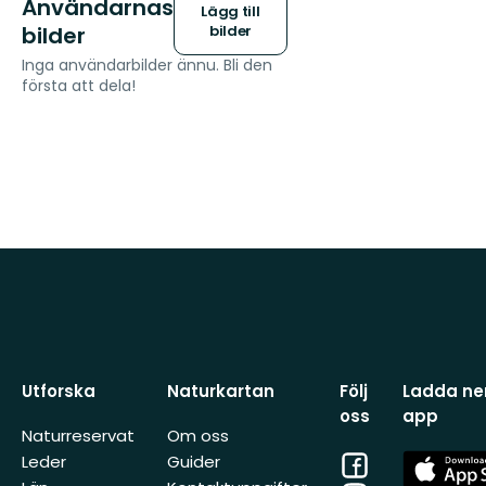
Användarnas
Lägg till
bilder
bilder
Inga användarbilder ännu. Bli den
första att dela!
Utforska
Naturkartan
Följ
Ladda ner
oss
app
Naturreservat
Om oss
Facebook
App
Leder
Guider
Store