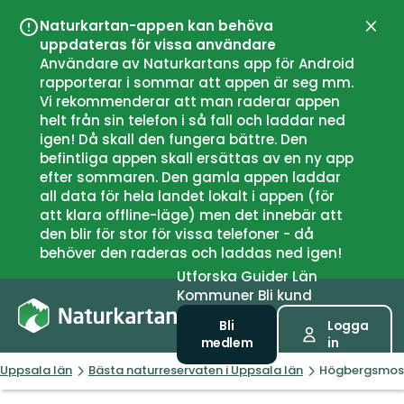
Naturkartan-appen kan behöva
Stän
uppdateras för vissa användare
Användare av Naturkartans app för Android
rapporterar i sommar att appen är seg mm.
Vi rekommenderar att man raderar appen
helt från sin telefon i så fall och laddar ned
igen! Då skall den fungera bättre. Den
befintliga appen skall ersättas av en ny app
efter sommaren. Den gamla appen laddar
all data för hela landet lokalt i appen (för
att klara offline-läge) men det innebär att
den blir för stor för vissa telefoner - då
behöver den raderas och laddas ned igen!
Utforska
Guider
Län
Kommuner
Bli kund
Bli
Logga
medlem
in
Uppsala län
Bästa naturreservaten i Uppsala län
Högbergsmos