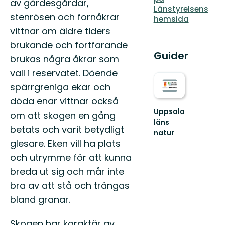
av gärdesgårdar,
Länstyrelsens
stenrösen och fornåkrar
hemsida
vittnar om äldre tiders
brukande och fortfarande
Guider
brukas några åkrar som
vall i reservatet. Döende
spärrgreniga ekar och
döda enar vittnar också
Uppsala
om att skogen en gång
läns
betats och varit betydligt
natur
Välkommen
glesare. Eken vill ha plats
ut
och utrymme för att kunna
i
breda ut sig och mår inte
naturen
i
bra av att stå och trängas
Uppsala
bland granar.
län!
Skogen har karaktär av