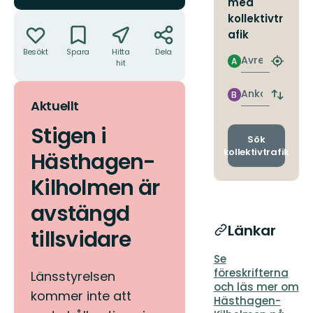
med
Åtgärder
kollektivtr
afik
Besökt
Spara
Hitta
Dela
Avresa
A
hit
Hitta
närmas
hållpla
Ankomst
B
Byt
Aktuellt
avgång
och
Stigen i
ankomst
Sök
kollektivtrafik
Hästhagen-
Kilholmen är
avstängd
Länkar
tillsvidare
Se
föreskrifterna
Länsstyrelsen
och läs mer om
kommer inte att
Hästhagen-