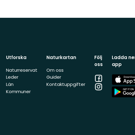
Utforska
Naturkartan
Följ
Ladda ner
oss
app
Naturreservat
Om oss
Facebook
App
Leder
Guider
Store
Län
Kontaktuppgifter
Instagram
App
Kommuner
Store