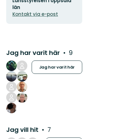
E-
Länsstyrelsen i Uppsala
postadress
län
Kontakt via e-post
Jag har varit här
9
Jag har varit här
Jag vill hit
7