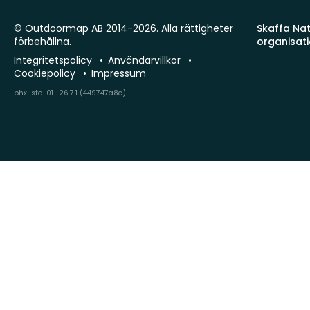
© Outdoormap AB 2014-2026. Alla rättigheter
Skaffa Natu
förbehållna.
organisat
Integritetspolicy
Användarvillkor
Cookiepolicy
Impressum
phx-sto-01 · 26.7.1 (449747a8c)