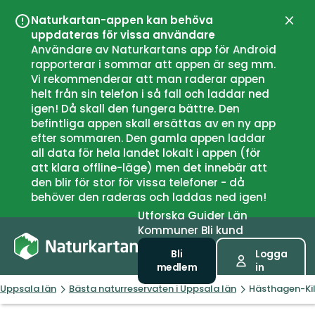
Naturkartan-appen kan behöva
Stän
uppdateras för vissa användare
Användare av Naturkartans app för Android
rapporterar i sommar att appen är seg mm.
Vi rekommenderar att man raderar appen
helt från sin telefon i så fall och laddar ned
igen! Då skall den fungera bättre. Den
befintliga appen skall ersättas av en ny app
efter sommaren. Den gamla appen laddar
all data för hela landet lokalt i appen (för
att klara offline-läge) men det innebär att
den blir för stor för vissa telefoner - då
behöver den raderas och laddas ned igen!
Utforska
Guider
Län
Kommuner
Bli kund
Bli
Logga
medlem
in
Uppsala län
Bästa naturreservaten i Uppsala län
Hästhagen-Ki