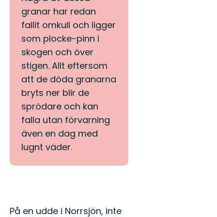
den
granar har redan
55
mil
fallit omkull och ligger
lå...
som plocke-pinn i
skogen och över
stigen. Allt eftersom
att de döda granarna
bryts ner blir de
sprödare och kan
falla utan förvarning
även en dag med
lugnt väder.
Beskrivning
På en udde i Norrsjön, inte