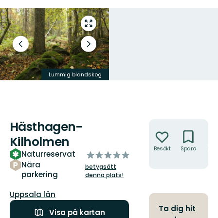
Gå
till
helskärmsläge
Föregående
Nästa
bild
bildspel
Lummig blandskog
Hästhagen-
Åtgärder
Kilholmen
Besökt
Spara
Hitt
Naturreservat
av
hit
5
Nära
betygsätt
parkering
stjärnor
denna plats!
Län:
Uppsala län
Ta dig hit
Visa på kartan