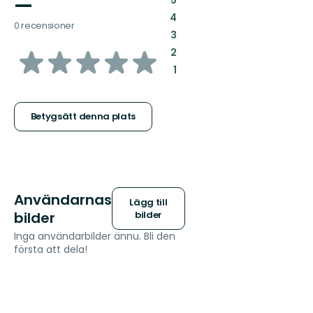
—
:
4
0 recensioner
:
3
av
:
2
:
1
5
stjärnor
Betygsätt denna plats
Användarnas
Lägg till
bilder
bilder
Inga användarbilder ännu. Bli den
första att dela!