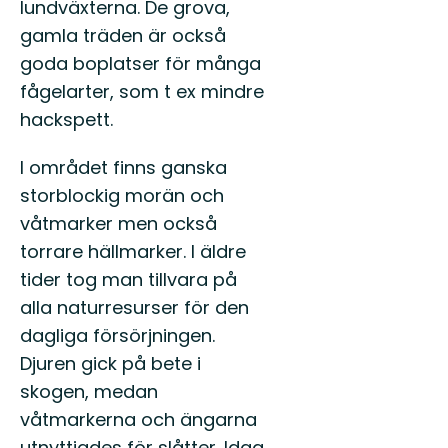
lundväxterna. De grova,
gamla träden är också
goda boplatser för många
fågelarter, som t ex mindre
hackspett.
I området finns ganska
storblockig morän och
våtmarker men också
torrare hällmarker. I äldre
tider tog man tillvara på
alla naturresurser för den
dagliga försörjningen.
Djuren gick på bete i
skogen, medan
våtmarkerna och ängarna
utnyttjades för slåtter. Idag