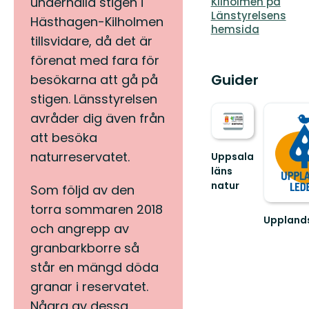
underhålla stigen i
Kilholmen på
Länstyrelsens
Hästhagen-Kilholmen
hemsida
tillsvidare, då det är
förenat med fara för
Guider
besökarna att gå på
stigen. Länsstyrelsen
avråder dig även från
att besöka
naturreservatet.
Uppsala
läns
natur
Som följd av den
Välkommen
torra sommaren 2018
ut
Uppland
i
och angrepp av
Välkomm
naturen
ut
granbarkborre så
i
på
Uppsala
står en mängd döda
en
län!
vandring
granar i reservatet.
längs
Några av dessa