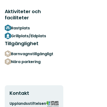
Aktiviteter och
faciliteter
Rastplats
Grillplats/Eldplats
Tillgänglighet
Barnvagnstillgängligt
Nära parkering
Kontakt
E-
Organisationens
Upplandsstiftelsen