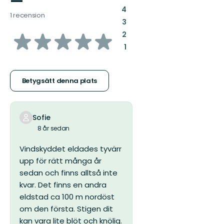
—
:
4
1 recension
:
3
av
:
2
:
1
5
stjärnor
Betygsätt denna plats
Sofie
8 år sedan
Vindskyddet eldades tyvärr
upp för rätt många år
sedan och finns alltså inte
kvar. Det finns en andra
eldstad ca 100 m nordöst
om den första. Stigen dit
kan vara lite blöt och knölig.