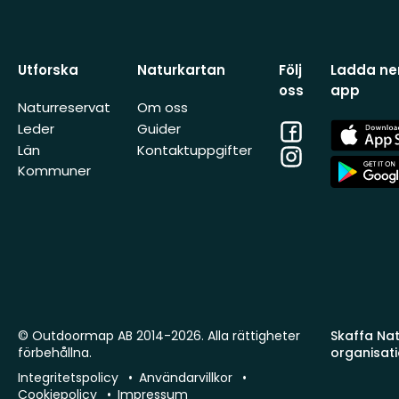
Utforska
Naturkartan
Följ
Ladda ner
oss
app
Naturreservat
Om oss
Facebook
App
Leder
Guider
Store
Län
Kontaktuppgifter
Instagram
App
Kommuner
Store
© Outdoormap AB 2014-2026. Alla rättigheter
Skaffa Natu
förbehållna.
organisat
Integritetspolicy
Användarvillkor
Cookiepolicy
Impressum