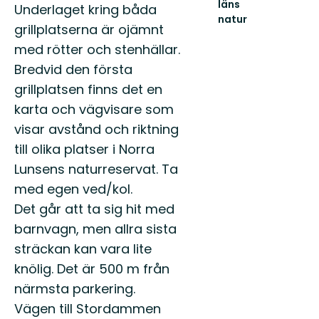
läns
Underlaget kring båda
natur
grillplatserna är ojämnt
Välkommen
ut
med rötter och stenhällar.
i
Bredvid den första
naturen
i
grillplatsen finns det en
Uppsala
karta och vägvisare som
län!
visar avstånd och riktning
till olika platser i Norra
Lunsens naturreservat. Ta
med egen ved/kol.
Det går att ta sig hit med
barnvagn, men allra sista
sträckan kan vara lite
knölig. Det är 500 m från
närmsta parkering.
Vägen till Stordammen