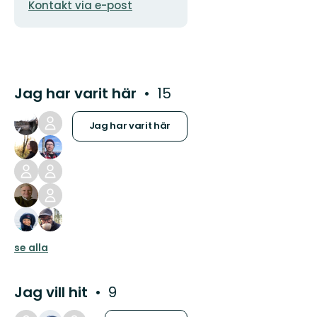
postadress
logotyp
Kontakt via e-post
Jag har varit här
15
Jag har varit här
se alla
Jag vill hit
9