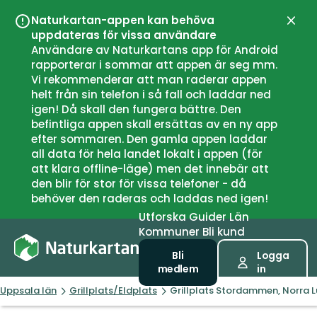
Naturkartan-appen kan behöva
Stän
uppdateras för vissa användare
Användare av Naturkartans app för Android
rapporterar i sommar att appen är seg mm.
Vi rekommenderar att man raderar appen
helt från sin telefon i så fall och laddar ned
igen! Då skall den fungera bättre. Den
befintliga appen skall ersättas av en ny app
efter sommaren. Den gamla appen laddar
all data för hela landet lokalt i appen (för
att klara offline-läge) men det innebär att
den blir för stor för vissa telefoner - då
behöver den raderas och laddas ned igen!
Utforska
Guider
Län
Kommuner
Bli kund
Bli
Logga
medlem
in
Uppsala län
Grillplats/Eldplats
Grillplats Stordammen, Norra 