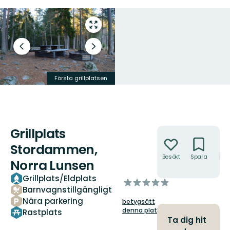
Gå
till
helskärmsläge
Föregående
Nästa
bild
bildspel
Första grillplatsen
Stordammen
Grillplats
Åtgärder
Stordammen,
Besökt
Spara
Hitt
Norra Lunsen
hit
Grillplats/Eldplats
av
Barnvagnstillgängligt
5
Nära parkering
betygsätt
stjärnor
denna plats!
Rastplats
Ta dig hit