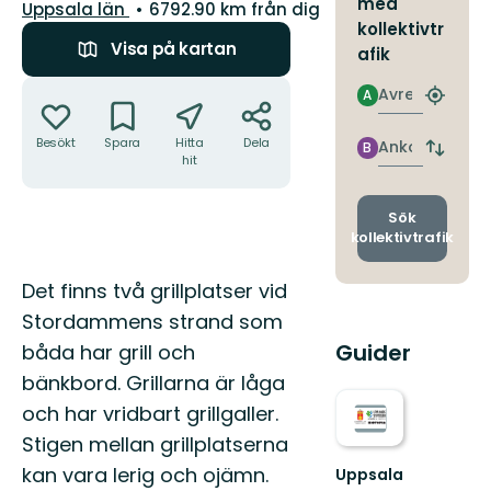
med
Län:
Uppsala län
6792.90 km från dig
kollektivtr
Visa på kartan
afik
Åtgärder
Avresa
A
Hitta
närmas
hållpla
Besökt
Spara
Hitta
Dela
Ankomst
B
Byt
hit
avgång
och
ankomst
Sök
kollektivtrafik
Beskrivning
Det finns två grillplatser vid
Stordammens strand som
Guider
båda har grill och
bänkbord. Grillarna är låga
och har vridbart grillgaller.
Stigen mellan grillplatserna
kan vara lerig och ojämn.
Uppsala