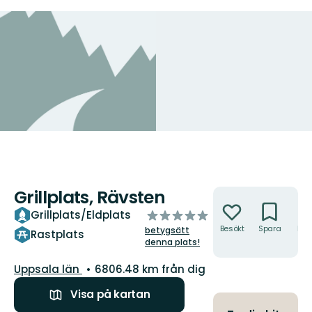
Grillplats, Rävsten
Åtgärder
av
Grillplats/Eldplats
5
Besökt
Spara
Hitt
betygsätt
Rastplats
hit
stjärnor
denna plats!
Län:
Uppsala län
6806.48 km från dig
Visa på kartan