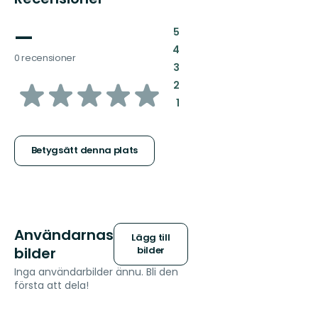
—
:
5
:
4
0 recensioner
:
3
av
:
2
:
1
5
stjärnor
Betygsätt denna plats
Användarnas
Lägg till
bilder
bilder
Inga användarbilder ännu. Bli den
första att dela!