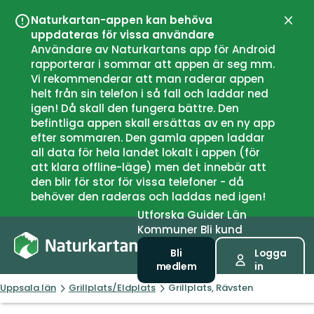
Naturkartan-appen kan behöva
Stän
uppdateras för vissa användare
Användare av Naturkartans app för Android
rapporterar i sommar att appen är seg mm.
Vi rekommenderar att man raderar appen
helt från sin telefon i så fall och laddar ned
igen! Då skall den fungera bättre. Den
befintliga appen skall ersättas av en ny app
efter sommaren. Den gamla appen laddar
all data för hela landet lokalt i appen (för
att klara offline-läge) men det innebär att
den blir för stor för vissa telefoner - då
behöver den raderas och laddas ned igen!
Utforska
Guider
Län
Kommuner
Bli kund
Bli
Logga
medlem
in
Uppsala län
Grillplats/Eldplats
Grillplats, Rävsten