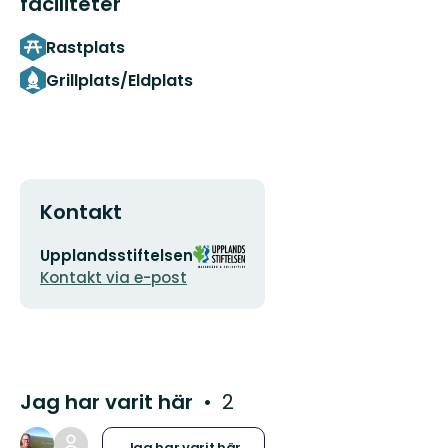
faciliteter
Rastplats
Grillplats/Eldplats
Kontakt
E-
Organisationens
Upplandsstiftelsen
postadress
logotyp
Kontakt via e-post
Jag har varit här
2
Jag har varit här