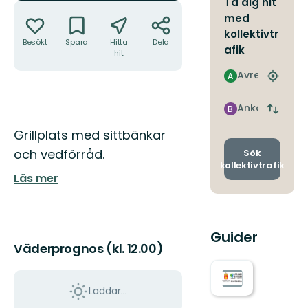
Ta dig hit
Åtgärder
med
kollektivtr
Besökt
Spara
Hitta
Dela
afik
hit
Avresa
A
Hitta
närmas
hållpla
Ankomst
B
Byt
avgång
Beskrivning
Grillplats med sittbänkar
och
ankomst
och vedförråd.
Sök
kollektivtrafik
Läs mer
Guider
Väderprognos (kl. 12.00)
Laddar...