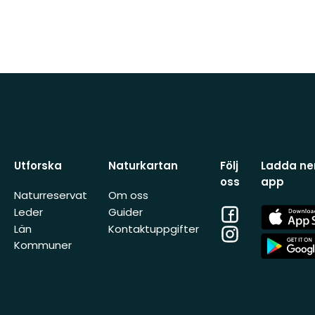
Utforska
Naturkartan
Följ
Ladda ner
oss
app
Naturreservat
Om oss
Facebook
App
Leder
Guider
Store
Län
Kontaktuppgifter
Instagram
App
Kommuner
Store