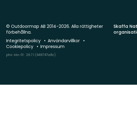
© Outdoormap AB 2014-2026. Alla rättigheter
Skaffa Natu
förbehållna.
organisat
Integritetspolicy
Användarvillkor
Cookiepolicy
Impressum
phx-sto-01 · 26.7.1 (449747a8c)