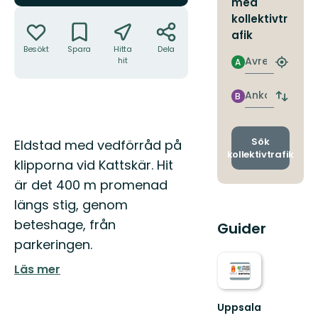
med
Åtgärder
kollektivtr
afik
Besökt
Spara
Hitta
Dela
Avresa
hit
A
Hitta
närmas
hållpla
Ankomst
B
Byt
avgång
och
ankomst
Beskrivning
Sök
Eldstad med vedförråd på
kollektivtrafik
klipporna vid Kattskär. Hit
är det 400 m promenad
längs stig, genom
beteshage, från
Guider
parkeringen.
Läs mer
Uppsala