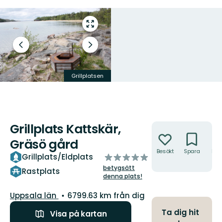
Gå
till
helskärmsläge
Föregående
Nästa
bild
bildspel
Grillplatsen
Vedförrådet
Grillplats Kattskär,
Åtgärder
Gräsö gård
Besökt
Spara
Hitt
av
Grillplats/Eldplats
hit
5
betygsätt
Rastplats
stjärnor
denna plats!
Län:
Uppsala län
6799.63 km från dig
Ta dig hit
Visa på kartan