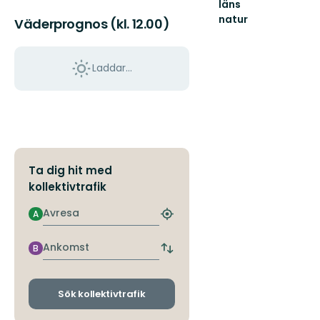
läns
natur
Väderprognos (kl. 12.00)
Välkommen
ut
i
Laddar...
naturen
i
Uppsala
län!
Ta dig hit med
kollektivtrafik
Avresa
A
Hitta
närmaste
hållplats
Ankomst
B
Byt
avgångs-
och
ankomsthållplatser
Sök kollektivtrafik