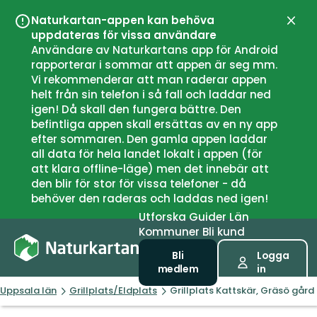
Naturkartan-appen kan behöva
Stän
uppdateras för vissa användare
Användare av Naturkartans app för Android
rapporterar i sommar att appen är seg mm.
Vi rekommenderar att man raderar appen
helt från sin telefon i så fall och laddar ned
igen! Då skall den fungera bättre. Den
befintliga appen skall ersättas av en ny app
efter sommaren. Den gamla appen laddar
all data för hela landet lokalt i appen (för
att klara offline-läge) men det innebär att
den blir för stor för vissa telefoner - då
behöver den raderas och laddas ned igen!
Utforska
Guider
Län
Kommuner
Bli kund
Bli
Logga
medlem
in
Uppsala län
Grillplats/Eldplats
Grillplats Kattskär, Gräsö gård