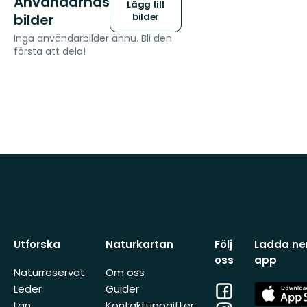
Användarnas
Lägg till
bilder
bilder
Inga användarbilder ännu. Bli den
första att dela!
Utforska
Naturkartan
Följ
Ladda ner
oss
app
Naturreservat
Om oss
Facebook
App
Leder
Guider
Store
Län
Kontaktuppgifter