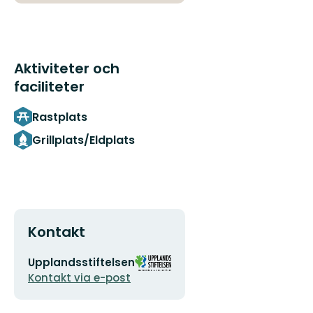
Aktiviteter och
faciliteter
Rastplats
Grillplats/Eldplats
Kontakt
E-
Organisationens
Upplandsstiftelsen
postadress
logotyp
Kontakt via e-post