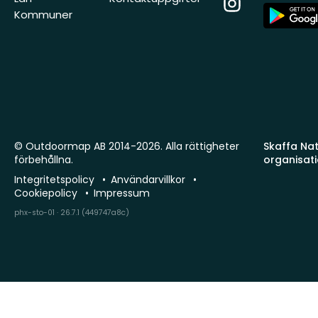
Instagram
App
Kommuner
Store
© Outdoormap AB 2014-2026. Alla rättigheter
Skaffa Natu
förbehållna.
organisat
Integritetspolicy
Användarvillkor
Cookiepolicy
Impressum
phx-sto-01 · 26.7.1 (449747a8c)