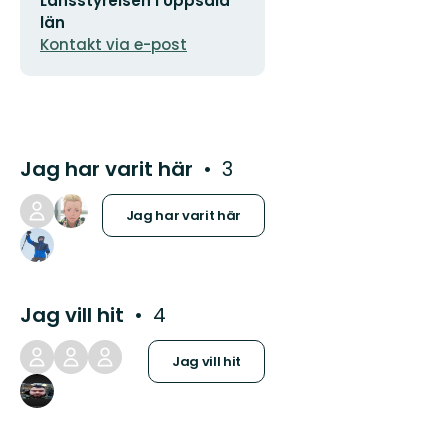
Länsstyrelsen i Uppsala
postadress
län
Kontakt via e-post
Jag har varit här
3
Jag har varit här
Jag vill hit
4
Jag vill hit