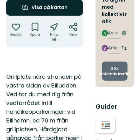
med
Visa på kartan
kollektivtr
Åtgärder
afik
Avresa
A
Besökt
Spara
Hitta
Dela
Hitta
hit
närmas
hållpla
Ankomst
B
Byt
avgång
och
ankomst
Sök
kollektivtrafik
Beskrivning
Grillplats nära stranden på
västra sidan av Billudden.
Ved tar du med dig från
vedförrådet intill
Guider
handikapparkeringen vid
Billhamn, ca 70 m från
grillplatsen. Hårdgjord
gångväg från parkeringen i