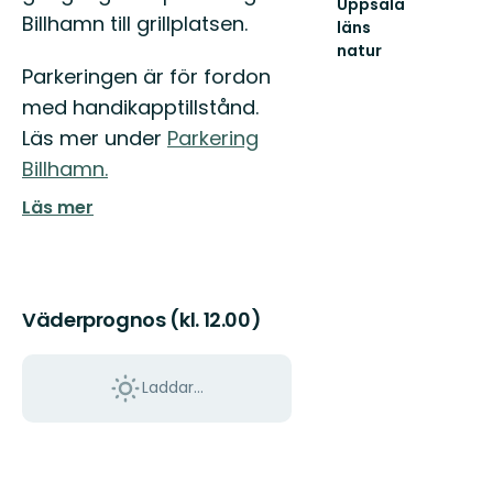
Uppsala
Billhamn till grillplatsen.
läns
natur
Välkommen
Parkeringen är för fordon
ut
med handikapptillstånd.
i
naturen
Läs mer under
Parkering
i
Billhamn.
Uppsala
län!
Läs mer
Väderprognos (kl. 12.00)
Laddar...