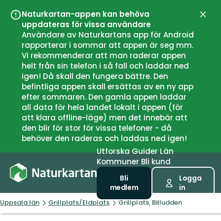
Naturkartan-appen kan behöva
Stän
uppdateras för vissa användare
Användare av Naturkartans app för Android
rapporterar i sommar att appen är seg mm.
Vi rekommenderar att man raderar appen
helt från sin telefon i så fall och laddar ned
igen! Då skall den fungera bättre. Den
befintliga appen skall ersättas av en ny app
efter sommaren. Den gamla appen laddar
all data för hela landet lokalt i appen (för
att klara offline-läge) men det innebär att
den blir för stor för vissa telefoner - då
behöver den raderas och laddas ned igen!
Utforska
Guider
Län
Kommuner
Bli kund
Bli
Logga
medlem
in
Uppsala län
Grillplats/Eldplats
Grillplats, Billudden