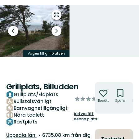
Gå
till
helskärmsläge
Föregående
Nästa
bild
bildspel
Vägen till grillplatsen
Grillplatsen
Grillplats, Billudden
Åtgärder
Grillplats/Eldplats
av
Rullstolsvänligt
Besökt
Spara
Hitt
5
hit
Barnvagnstillgängligt
stjärnor
betygsätt
Nära toalett
denna plats!
Rastplats
Län:
Uppsala län
6735.08 km från dig
Ta dig hit