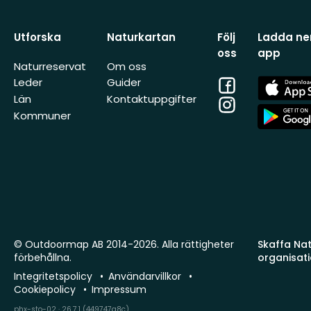
Utforska
Naturkartan
Följ
Ladda ner
oss
app
Naturreservat
Om oss
Facebook
App
Leder
Guider
Store
Län
Kontaktuppgifter
Instagram
App
Kommuner
Store
© Outdoormap AB 2014-2026. Alla rättigheter
Skaffa Natu
förbehållna.
organisat
Integritetspolicy
Användarvillkor
Cookiepolicy
Impressum
phx-sto-02 · 26.7.1 (449747a8c)