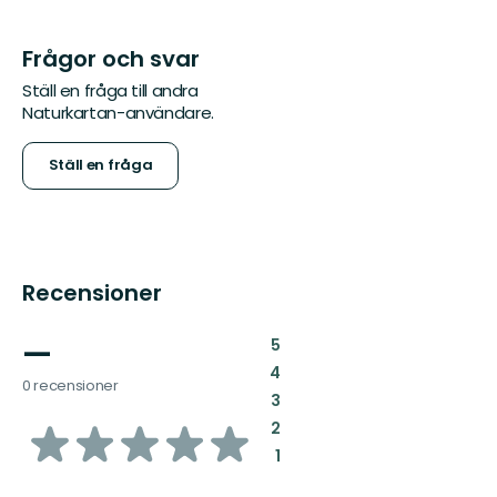
Frågor och svar
Ställ en fråga till andra
Naturkartan-användare.
Ställ en fråga
Recensioner
—
:
5
:
4
0 recensioner
:
3
av
:
2
:
1
5