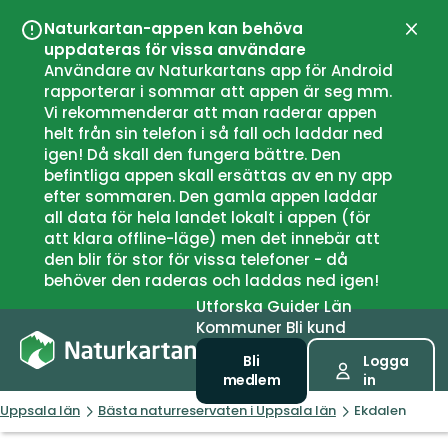
Naturkartan-appen kan behöva
Stän
uppdateras för vissa användare
Användare av Naturkartans app för Android
rapporterar i sommar att appen är seg mm.
Vi rekommenderar att man raderar appen
helt från sin telefon i så fall och laddar ned
igen! Då skall den fungera bättre. Den
befintliga appen skall ersättas av en ny app
efter sommaren. Den gamla appen laddar
all data för hela landet lokalt i appen (för
att klara offline-läge) men det innebär att
den blir för stor för vissa telefoner - då
behöver den raderas och laddas ned igen!
Utforska
Guider
Län
Kommuner
Bli kund
Bli
Logga
medlem
in
Uppsala län
Bästa naturreservaten i Uppsala län
Ekdalen