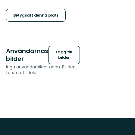
5
stjärnor
Betygsätt denna plats
Användarnas
Lägg till
bilder
bilder
Inga användarbilder ännu. Bli den
första att dela!