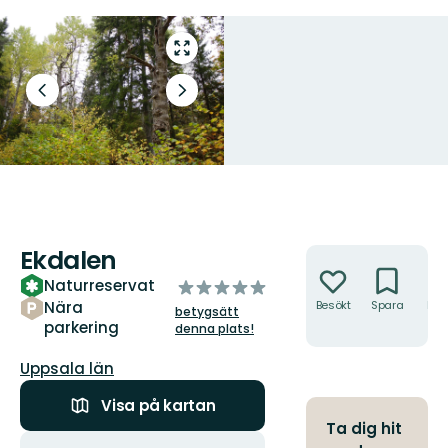
Gå
till
helskärmsläge
Föregående
Nästa
bild
bildspel
Ekdalen
Åtgärder
Naturreservat
av
5
Nära
Besökt
Spara
Hitt
betygsätt
hit
parkering
stjärnor
denna plats!
Län:
Uppsala län
Visa på kartan
Ta dig hit
Åtgärder