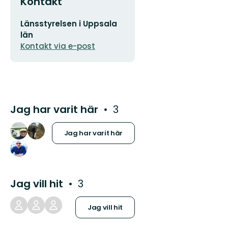
Kontakt
E-
Länsstyrelsen i Uppsala
postadress
län
Kontakt via e-post
Jag har varit här
3
Jag har varit här
Jag vill hit
3
Jag vill hit