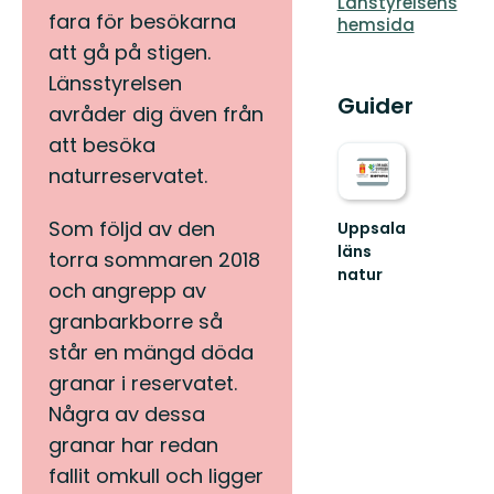
Länstyrelsens
fara för besökarna
hemsida
att gå på stigen.
Länsstyrelsen
Guider
avråder dig även från
att besöka
naturreservatet.
Som följd av den
Uppsala
läns
torra sommaren 2018
natur
och angrepp av
Välkommen
ut
granbarkborre så
i
står en mängd döda
naturen
i
granar i reservatet.
Uppsala
Några av dessa
län!
granar har redan
fallit omkull och ligger