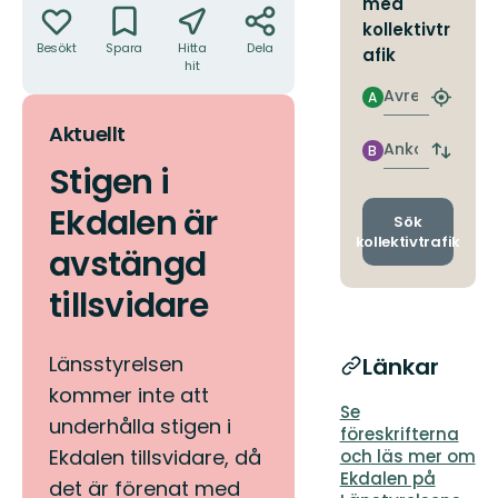
med
kollektivtr
Besökt
Spara
Hitta
Dela
afik
hit
Avresa
A
Hitta
närmas
Aktuellt
hållpla
Ankomst
B
Byt
Stigen i
avgång
och
Ekdalen är
ankomst
Sök
kollektivtrafik
avstängd
tillsvidare
Länsstyrelsen
Länkar
kommer inte att
Se
underhålla stigen i
föreskrifterna
Ekdalen tillsvidare, då
och läs mer om
Ekdalen på
det är förenat med