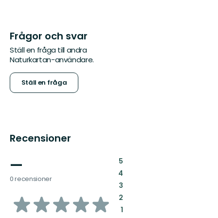
Frågor och svar
Ställ en fråga till andra
Naturkartan-användare.
Ställ en fråga
Recensioner
—
:
5
:
4
0 recensioner
:
3
av
:
2
:
1