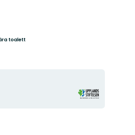
ära toalett
Organisationens
logotyp