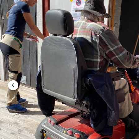
Föregående
bild