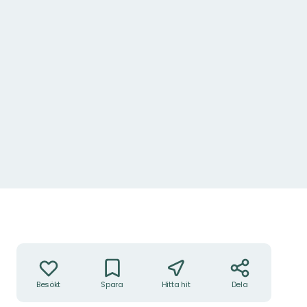
Åtgärder
Besökt
Spara
Hitta hit
Dela