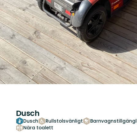
Dusch
Dusch
Rullstolsvänligt
Barnvagnstillgängl
Nära toalett