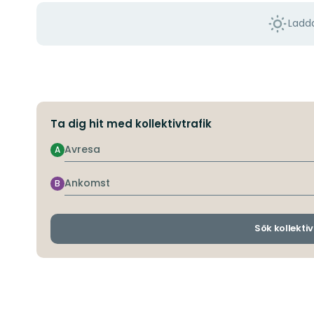
Ladda
Ta dig hit med kollektivtrafik
Avresa
A
Ankomst
B
Sök kollektiv