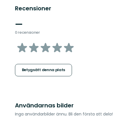
Recensioner
—
0 recensioner
av
5
stjärnor
Betygsätt denna plats
Användarnas bilder
Inga användarbilder ännu. Bli den första att dela!