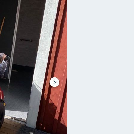
Nästa
bildspel