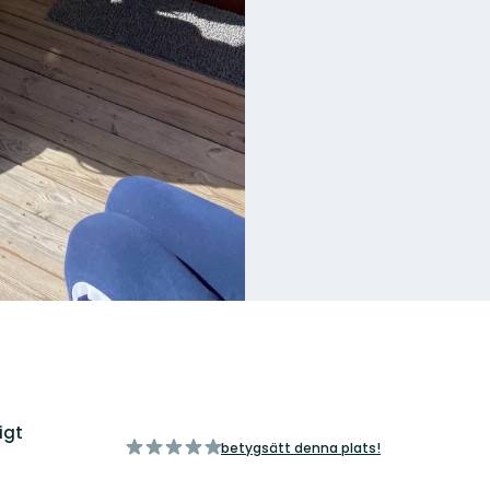
igt
av
betygsätt denna plats!
5