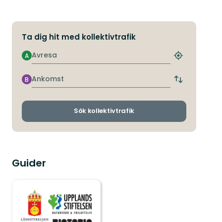
Ta dig hit med kollektivtrafik
Avresa
A
Hitta
närmaste
hållplats
Ankomst
B
Byt
avgångs-
och
ankomsthållp
Sök kollektivtrafik
Guider