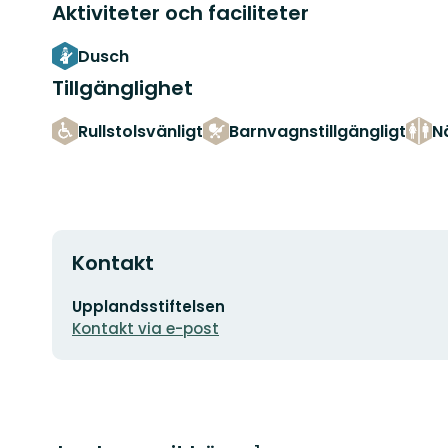
Aktiviteter och faciliteter
Dusch
Tillgänglighet
Rullstolsvänligt
Barnvagnstillgängligt
N
Kontakt
E-
Upplandsstiftelsen
postadress
Kontakt via e-post