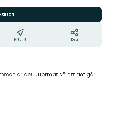
stjärnor
 kartan
Hitta hit
Dela
rummen är det utformat så att det går