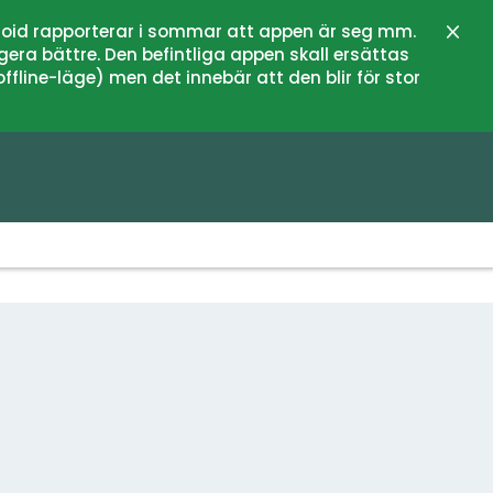
oid rapporterar i sommar att appen är seg mm.
Stän
gera bättre. Den befintliga appen skall ersättas
fline-läge) men det innebär att den blir för stor