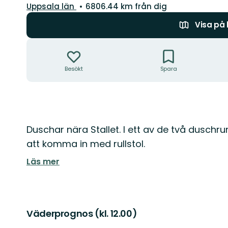
Län:
Uppsala län
6806.44 km från dig
Visa på
Åtgärder
Besökt
Spara
Beskrivning
Duschar nära Stallet. I ett av de två dusch
att komma in med rullstol.
Läs mer
Väderprognos (kl. 12.00)