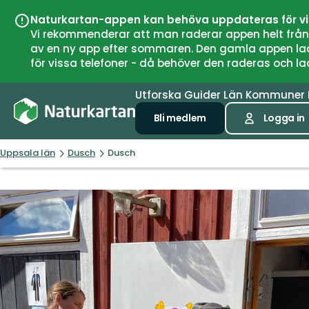
Naturkartan-appen kan behöva uppdateras för v
Vi rekommenderar att man raderar appen helt från si
av en ny app efter sommaren. Den gamla appen laddar
för vissa telefoner - då behöver den raderas och l
Utforska
Guider
Län
Kommuner
Bli medlem
Logga in
Uppsala län
Dusch
Dusch