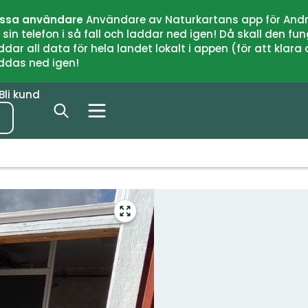
issa användare
Användare av Naturkartans app för Andr
n telefon i så fall och laddar ned igen! Då skall den fun
 all data för hela landet lokalt i appen (för att klara of
addas ned igen!
Bli kund
Gå
till
helskärmsläge