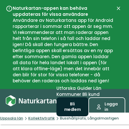
Naturkartan-appen kan behöva
Stän
uppdateras för vissa användare
Användare av Naturkartans app för Android
rapporterar i sommar att appen är seg mm.
Vi rekommenderar att man raderar appen
helt från sin telefon i så fall och laddar ned
igen! Då skall den fungera bättre. Den
befintliga appen skall ersättas av en ny app
efter sommaren. Den gamla appen laddar
all data för hela landet lokalt i appen (för
att klara offline-läge) men det innebär att
den blir för stor för vissa telefoner - då
behöver den raderas och laddas ned igen!
Utforska
Guider
Län
Kommuner
Bli kund
Bli
Logga
medlem
in
Uppsala län
Kollektivtrafik
Busshållplats, Långalmastigen