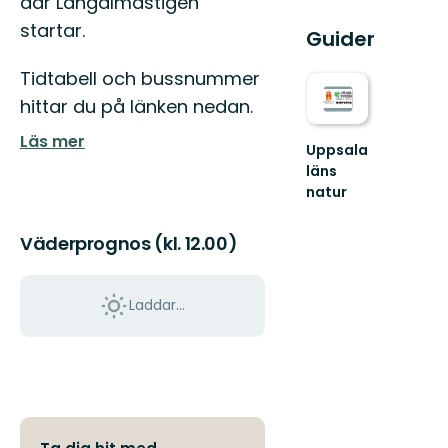
där Långalmastigen
startar.
Guider
Tidtabell och bussnummer
hittar du på länken nedan.
Läs mer
Uppsala
läns
natur
Välkommen
ut
Väderprognos (kl. 12.00)
i
naturen
i
Uppsala
Laddar...
län!