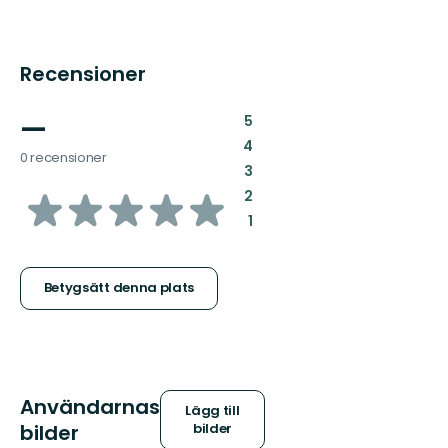
Recensioner
—
:
5
:
4
0 recensioner
:
3
av
:
2
:
1
5
stjärnor
Betygsätt denna plats
Användarnas
Lägg till
bilder
bilder