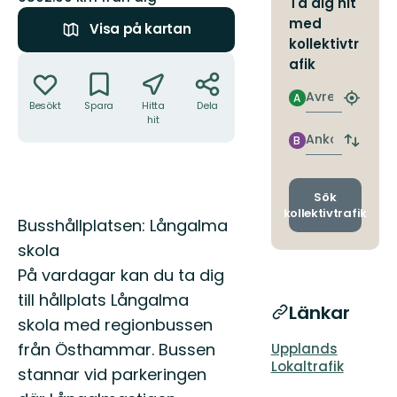
Ta dig hit
med
Visa på kartan
kollektivtr
Åtgärder
afik
Avresa
A
Hitta
Besökt
Spara
Hitta
Dela
närmas
hit
hållpla
Ankomst
B
Byt
avgång
och
ankomst
Sök
kollektivtrafik
Beskrivning
Busshållplatsen: Långalma
skola
På vardagar kan du ta dig
till hållplats Långalma
Länkar
skola med regionbussen
från Östhammar. Bussen
Upplands
Lokaltrafik
stannar vid parkeringen