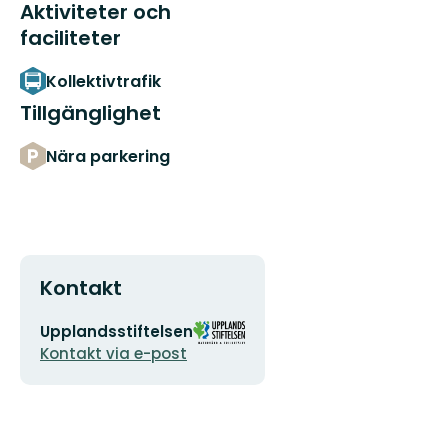
Aktiviteter och
faciliteter
Kollektivtrafik
Tillgänglighet
Nära parkering
Kontakt
E-
Organisationens
Upplandsstiftelsen
postadress
logotyp
Kontakt via e-post