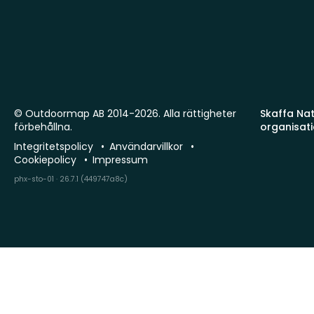
© Outdoormap AB 2014-2026. Alla rättigheter
Skaffa Natu
förbehållna.
organisat
Integritetspolicy
Användarvillkor
Cookiepolicy
Impressum
phx-sto-01 · 26.7.1 (449747a8c)