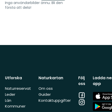
Inga användarbilder ännu. Bli den
första att dela!
Utforska
Naturkartan
Följ
Ladda ner
oss
app
Naturreservat
Om oss
Facebook
App
Leder
Guider
Store
Län
Kontaktuppgifter
Instagram
App
Kommuner
Store