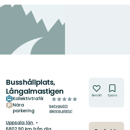
Busshållplats,
Åtgärder
Långalmastigen
Besökt
Spara
Hitt
Kollektivtrafik
av
hit
5
Nära
betygsätt
parkering
stjärnor
denna plats!
Län:
Uppsala län
6802.90 km från dig