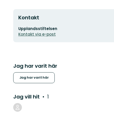
Kontakt
E-
Upplandsstiftelsen
postadress
Kontakt via e-post
Jag har varit här
Jag har varit här
Jag vill hit
1