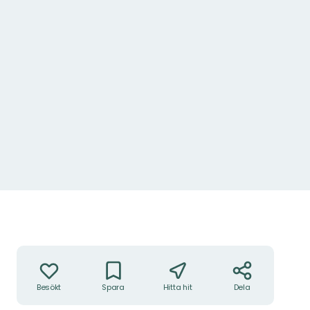
Åtgärder
Besökt
Spara
Hitta hit
Dela