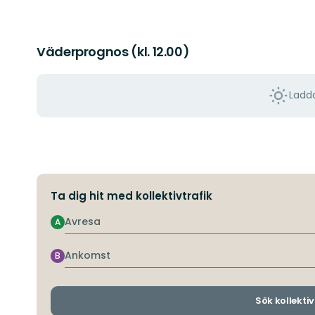
Väderprognos (kl. 12.00)
Ladda
Ta dig hit med kollektivtrafik
Avresa
A
Ankomst
B
Sök kollektiv