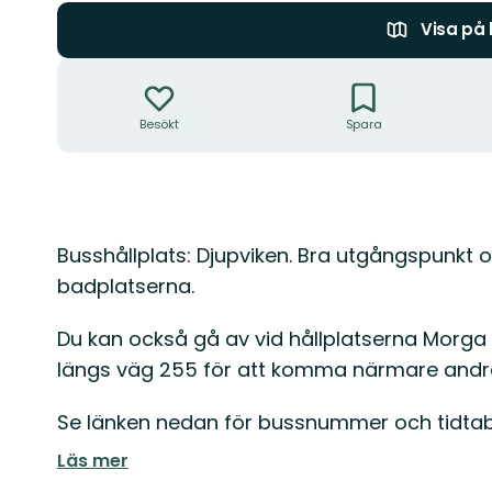
Visa på
Åtgärder
Besökt
Spara
Beskrivning
Busshållplats: Djupviken. Bra utgångspunkt 
badplatserna.
Du kan också gå av vid hållplatserna Morga 
längs väg 255 för att komma närmare andra
Se länken nedan för bussnummer och tidtabe
Läs mer