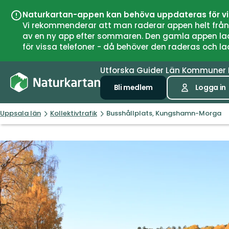
Naturkartan-appen kan behöva uppdateras för v
Vi rekommenderar att man raderar appen helt från si
av en ny app efter sommaren. Den gamla appen laddar
för vissa telefoner - då behöver den raderas och l
Utforska
Guider
Län
Kommuner
Bli medlem
Logga in
Uppsala län
Kollektivtrafik
Busshållplats, Kungshamn-Morga