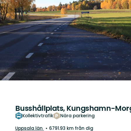
Busshållplats, Kungshamn-Mor
Kollektivtrafik
Nära parkering
Län:
Uppsala län
6791.93 km från dig