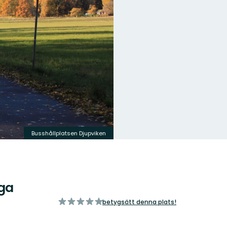
Busshållplatsen Djupviken
ga
av
betygsätt denna plats!
5
stjärnor