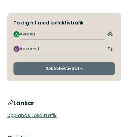
Ta dig hit med kollektivtrafik
Avresa
A
Hitta
närmaste
hållplats
Ankomst
B
Byt
avgångs-
och
ankomsthållp
Sök kollektivtrafik
Länkar
Upplands Lokaltrafik