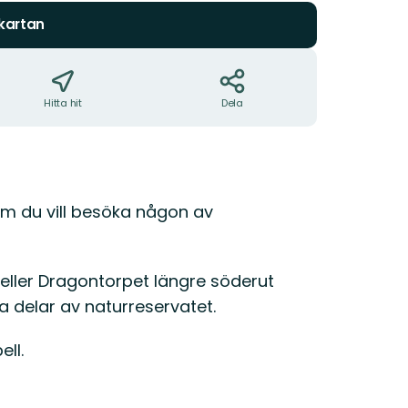
 kartan
Hitta hit
Dela
om du vill besöka någon av
eller Dragontorpet längre söderut
 delar av naturreservatet.
ll.