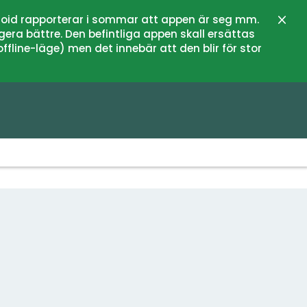
oid rapporterar i sommar att appen är seg mm.
Stän
gera bättre. Den befintliga appen skall ersättas
fline-läge) men det innebär att den blir för stor