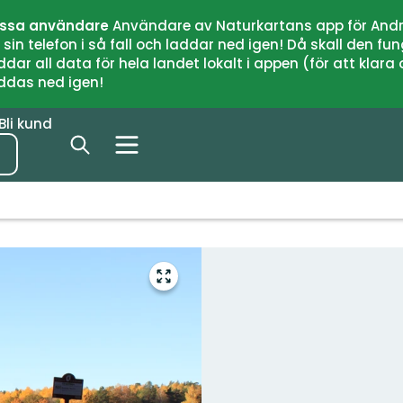
issa användare
Användare av Naturkartans app för Andr
n telefon i så fall och laddar ned igen! Då skall den fun
 all data för hela landet lokalt i appen (för att klara of
addas ned igen!
Bli kund
Gå
till
helskärmsläge