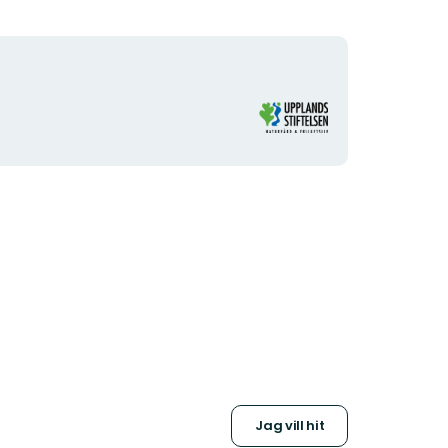
Organisationens
logotyp
Jag vill hit